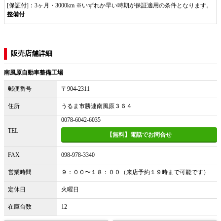
[保証付]：3ヶ月・3000km ※いずれか早い時期が保証適用の条件となります。
整備付
販売店舗詳細
南風原自動車整備工場
郵便番号
〒904-2311
住所
うるま市勝連南風原３６４
0078-6042-6035
TEL
【無料】電話でお問合せ
FAX
098-978-3340
営業時間
９：００〜１８：００（来店予約１９時まで可能です）
定休日
火曜日
在庫台数
12