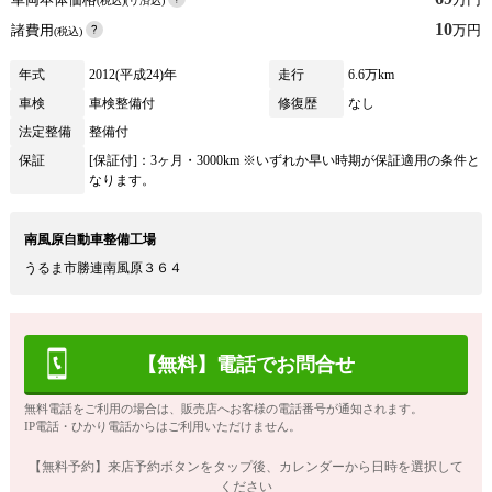
(税込)(リ済込)
10
諸費用
万円
(税込)
年式
2012(平成24)年
走行
6.6万km
車検
車検整備付
修復歴
なし
法定整備
整備付
保証
[保証付]：3ヶ月・3000km ※いずれか早い時期が保証適用の条件と
なります。
南風原自動車整備工場
うるま市勝連南風原３６４
【無料】電話でお問合せ
無料電話をご利用の場合は、販売店へお客様の電話番号が通知されます。
IP電話・ひかり電話からはご利用いただけません。
【無料予約】来店予約ボタンをタップ後、カレンダーから日時を選択して
ください