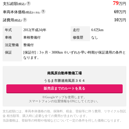
79
支払総額
万円
(税込)
69
車両本体価格
万円
(税込)
(リ済込)
10
諸費用
万円
(税込)
年式
2012(平成24)年
走行
6.6万km
車検
車検整備付
修復歴
なし
法定整備
整備付
保証
[保証付]：3ヶ月・3000km ※いずれか早い時期が保証適用の条件と
なります。
南風原自動車整備工場
うるま市勝連南風原３６４
販売店までのルートを見る
※Googleマップを使用します。
スマートフォンの位置情報をONにしてください。
支払総額には、車両本体価格の他、保険料、税金、登録等に伴う費用、リサイクル預託
金 相当額等、購入時に必要な全ての費用が含まれています。
当該価格は、登録等の時期や地域などについて一定の条件を付した価格になります。