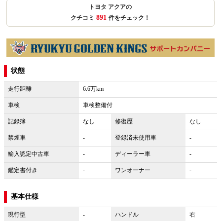
トヨタ アクアの
891
クチコミ
件をチェック！
状態
走行距離
6.6万km
車検
車検整備付
記録簿
なし
修復歴
なし
禁煙車
-
登録済未使用車
-
輸入認定中古車
-
ディーラー車
-
鑑定書付き
-
ワンオーナー
-
基本仕様
現行型
-
ハンドル
右