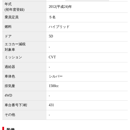
年式
2012(平成24)年
(初年度登録)
乗員定員
５名
燃料
ハイブリッド
ドア
5D
エコカー減税
-
対象車
ミッション
CVT
過給器
-
車体色
シルバー
排気量
1500cc
4WD
-
車台番号下3桁
431
その他
-