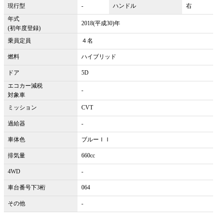
現行型
-
ハンドル
右
年式
2018(平成30)年
(初年度登録)
乗員定員
４名
燃料
ハイブリッド
ドア
5D
エコカー減税
-
対象車
ミッション
CVT
過給器
-
車体色
ブルーＩＩ
排気量
660cc
4WD
-
車台番号下3桁
064
その他
-