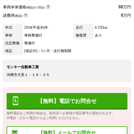
88
車両本体価格
万円
(税込)(リ済込)
8
諸費用
万円
(税込)
年式
2018(平成30)年
走行
6.5万km
車検
車検整備付
修復歴
あり
法定整備
整備付
保証
[保証付]：3ヶ月・走行無制限
モンキー自動車工業
沖縄市大里１－１９－３５
【無料】電話でお問合せ
無料電話をご利用の場合は、販売店へお客様の電話番号が通知されます。
IP電話・ひかり電話からはご利用いただけません。
【無料】メールでお問合せ