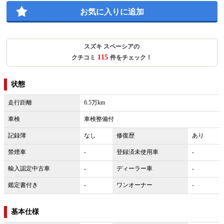
お気に入りに追加
スズキ スペーシアの
115
クチコミ
件をチェック！
状態
走行距離
6.5万km
車検
車検整備付
記録簿
なし
修復歴
あり
禁煙車
-
登録済未使用車
-
輸入認定中古車
-
ディーラー車
-
鑑定書付き
-
ワンオーナー
-
基本仕様