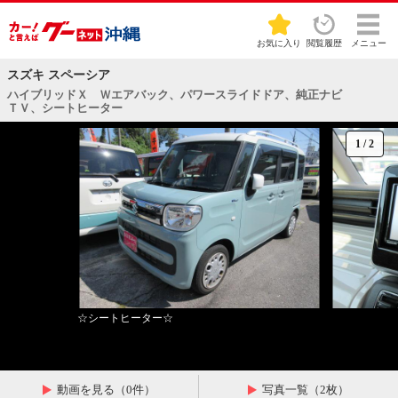
お気に入り
閲覧履歴
メニュー
スズキ スペーシア
ハイブリッドＸ Ｗエアバック、パワースライドドア、純正ナビ
ＴＶ、シートヒーター
1
/
2
☆シートヒーター☆
動画を見る（0件）
写真一覧（2枚）