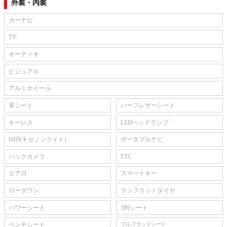
外装・内装
カーナビ
TV
オーディオ
ビジュアル
アルミホイール
革シート
ハーフレザーシート
キーレス
LEDヘッドランプ
HID(キセノンライト)
ポータブルナビ
バックカメラ
ETC
エアロ
スマートキー
ローダウン
ランフラットタイヤ
パワーシート
3列シート
ベンチシート
フルフラットシート