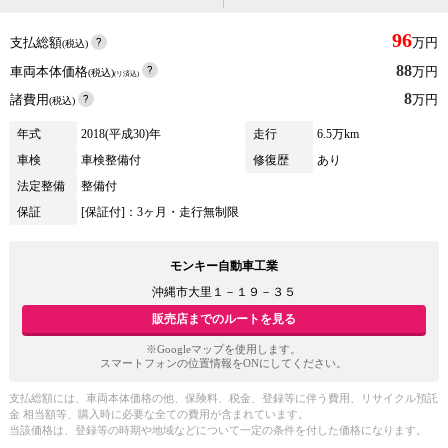
96
支払総額
万円
(税込)
88
車両本体価格
万円
(税込)
(リ済込)
8
諸費用
万円
(税込)
年式
2018(平成30)年
走行
6.5万km
車検
車検整備付
修復歴
あり
法定整備
整備付
保証
[保証付]：3ヶ月・走行無制限
モンキー自動車工業
沖縄市大里１－１９－３５
販売店までのルートを見る
※Googleマップを使用します。
スマートフォンの位置情報をONにしてください。
支払総額には、車両本体価格の他、保険料、税金、登録等に伴う費用、リサイクル預託
金 相当額等、購入時に必要な全ての費用が含まれています。
当該価格は、登録等の時期や地域などについて一定の条件を付した価格になります。