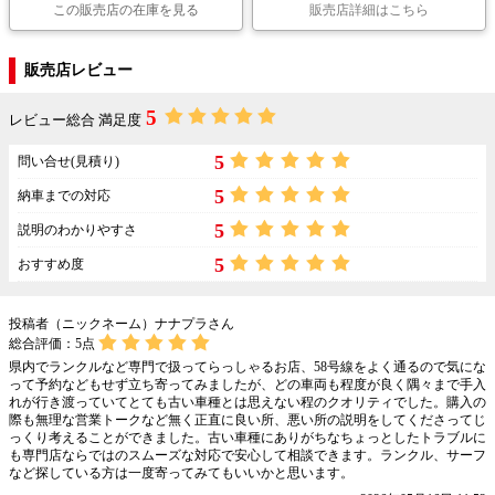
この販売店の在庫を見る
販売店詳細はこちら
販売店レビュー
5
レビュー総合 満足度
5
問い合せ(見積り)
5
納車までの対応
5
説明のわかりやすさ
5
おすすめ度
投稿者（ニックネーム）ナナプラさん
総合評価：
5
点
県内でランクルなど専門で扱ってらっしゃるお店、58号線をよく通るので気にな
って予約などもせず立ち寄ってみましたが、どの車両も程度が良く隅々まで手入
れが行き渡っていてとても古い車種とは思えない程のクオリティでした。購入の
際も無理な営業トークなど無く正直に良い所、悪い所の説明をしてくださってじ
っくり考えることができました。古い車種にありがちなちょっとしたトラブルに
も専門店ならではのスムーズな対応で安心して相談できます。ランクル、サーフ
など探している方は一度寄ってみてもいいかと思います。