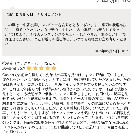
2026年05月16日 11:52
（株）ＤＲＥＡＭ ＲＵＮコメント
この度はご来店と嬉しいレビューをありがとうございます。 車両の状態や説
明にご満足いただけたようで安心しました。 古い車種でも安心して乗ってい
ただけるよう、今後のメンテナンスやちょっとした不具合、車検などもぜひ
お任せください。 またお近くを通る際は、いつでも気軽にお立ち寄りくださ
い。
2026年05月23日 10:35
投稿者（ニックネーム）はなたろう
総合評価：
5
点
Goo-netで以前から探していた年式の車両を見つけ、すぐに店舗に伺いました。
突然お伺いしたにも関わらず、とても親切丁寧に説明していただきました。その
節はありがとうございました。 100系ハイラックスをずっと探していたのです
が、これまで沖縄では中々状態のいい個体がなかったのですが、 お店で現物を
見ると、とても状態が良い個体で、すぐに即決しました。 お伺いして現車を見
せて頂いた時から納車に至るまで、店長ともう一人社員の方に、 車両の状態や
納車までに対応してほしい事、諸費用、板金や修理、その他気になる点を色々と
細かく相談させてもらいましたが、とても親切に対応していただきました。 納
車してもう一年になりますが、時々メンテナンスや気になる点について相談した
際も、わかりやすく回答頂けるので、いつも助かっております。 他にも各年式
のランクル、Jeep等の四駆を色々と扱われているので、沖縄で探すならDREAM
RUNさんがおすすめします。 またお世話になりたいと思います。今後とも宜し
くお願いします！