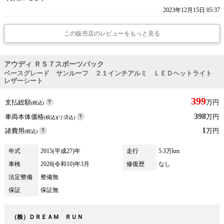
2023年12月15日 05:37
この販売店のレビューをもっと見る
アウディ ＲＳ７スポーツバック
ベースグレード サンルーフ ２１インチアルミ ＬＥＤヘットライト
レザーシート
399
支払総額
万円
(税込)
398
車両本体価格
万円
(税込)(リ済込)
1
諸費用
万円
(税込)
年式
2015(平成27)年
走行
5.3万km
車検
2028(令和10)年3月
修復歴
なし
法定整備
整備無
保証
保証無
（株）ＤＲＥＡＭ ＲＵＮ