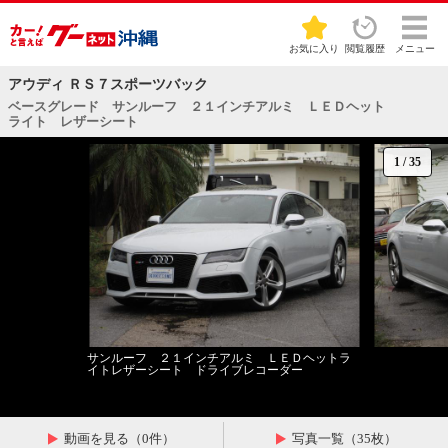
お気に入り
閲覧履歴
メニュー
アウディ ＲＳ７スポーツバック
ベースグレード サンルーフ ２１インチアルミ ＬＥＤヘット
ライト レザーシート
1
/
35
サンルーフ ２１インチアルミ ＬＥＤヘットラ
イトレザーシート ドライブレコーダー
動画を見る（0件）
写真一覧（35枚）