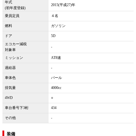
年式
2015(平成27)年
(初年度登録)
乗員定員
４名
燃料
ガソリン
ドア
5D
エコカー減税
-
対象車
ミッション
AT8速
過給器
-
車体色
パール
排気量
4000cc
4WD
○
車台番号下3桁
434
その他
-
装備