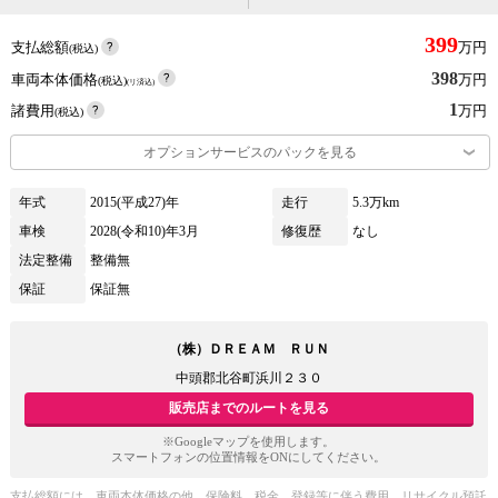
399
支払総額
万円
(税込)
398
車両本体価格
万円
(税込)
(リ済込)
1
諸費用
万円
(税込)
オプションサービスのパックを見る
年式
2015(平成27)年
走行
5.3万km
車検
2028(令和10)年3月
修復歴
なし
法定整備
整備無
保証
保証無
（株）ＤＲＥＡＭ ＲＵＮ
中頭郡北谷町浜川２３０
販売店までのルートを見る
※Googleマップを使用します。
スマートフォンの位置情報をONにしてください。
支払総額には、車両本体価格の他、保険料、税金、登録等に伴う費用、リサイクル預託