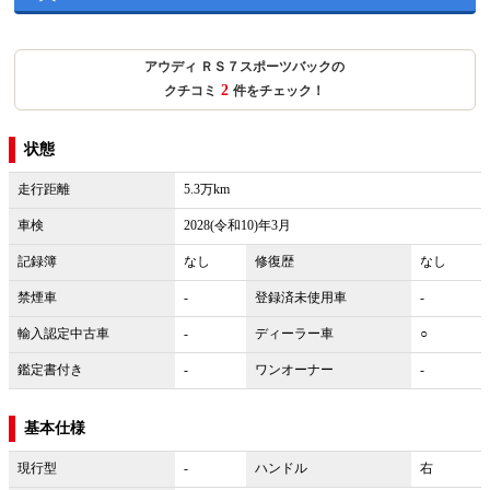
アウディ ＲＳ７スポーツバックの
2
クチコミ
件をチェック！
状態
走行距離
5.3万km
車検
2028(令和10)年3月
記録簿
なし
修復歴
なし
禁煙車
-
登録済未使用車
-
輸入認定中古車
-
ディーラー車
○
鑑定書付き
-
ワンオーナー
-
基本仕様
現行型
-
ハンドル
右