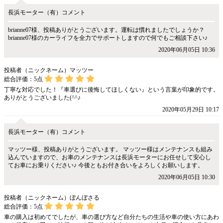
長浜モーター（有）コメント
brianne07様、投稿ありがとうございます。運転は慣れましたでしょうか？
brianne07様のカーライフを全力でサポートしますので何でもご相談下さい♪
2020年06月05日 10:36
投稿者（ニックネーム）マッツー
総合評価：
5
点
丁寧な対応でした！『車選びに後悔してほしくない』という言葉が印象的です。
ありがとうございました(^^♪
2020年05月29日 10:17
長浜モーター（有）コメント
マッツー様、投稿ありがとうございます。 マッツー様はメンテナンスも組み
込んでいますので、お車のメンテナンスは長浜モーターにお任せして安心し
てお車にお乗りください♪ 今後ともお付き合いをよろしくお願いします。
2020年06月05日 10:30
投稿者（ニックネーム）ぼんぼさる
総合評価：
5
点
車の購入は初めてでしたが、車の選び方など自分たちの生活や車の使い方にあわ