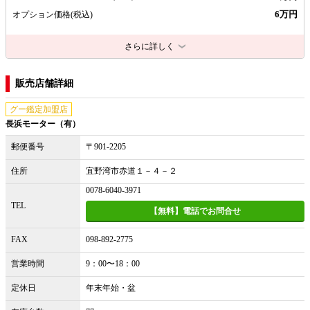
6万円
オプション価格
(税込)
さらに詳しく
販売店舗詳細
グー鑑定加盟店
長浜モーター（有）
郵便番号
〒901-2205
住所
宜野湾市赤道１－４－２
0078-6040-3971
TEL
【無料】電話でお問合せ
FAX
098-892-2775
営業時間
9：00〜18：00
定休日
年末年始・盆