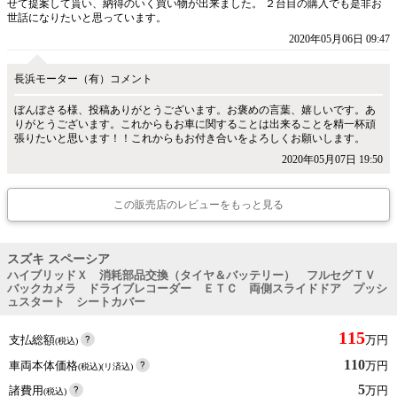
せて提案して貰い、納得のいく買い物が出来ました。 ２台目の購入でも是非お
世話になりたいと思っています。
2020年05月06日 09:47
長浜モーター（有）コメント
ぼんぼさる様、投稿ありがとうございます。お褒めの言葉、嬉しいです。あ
りがとうございます。これからもお車に関することは出来ることを精一杯頑
張りたいと思います！！これからもお付き合いをよろしくお願いします。
2020年05月07日 19:50
この販売店のレビューをもっと見る
スズキ スペーシア
ハイブリッドＸ 消耗部品交換（タイヤ＆バッテリー） フルセグＴＶ
バックカメラ ドライブレコーダー ＥＴＣ 両側スライドドア プッシ
ュスタート シートカバー
115
支払総額
万円
(税込)
110
車両本体価格
万円
(税込)(リ済込)
5
諸費用
万円
(税込)