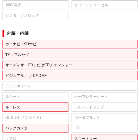
100V電源
クリーンディーゼル
センターデフロック
外装・内装
カーナビ：SDナビ
TV：フルセグ
オーディオ：CDまたはCDチェンジャー
ビジュアル：-／DVD再生
アルミホイール
革シート
ハーフレザーシート
キーレス
LEDヘッドランプ
HID(キセノンライト)
ポータブルナビ
バックカメラ
ETC
エアロ
スマートキー