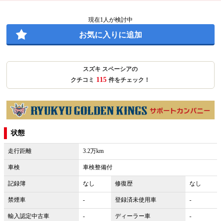
現在
1
人が検討中
お気に入りに追加
スズキ スペーシアの
115
クチコミ
件をチェック！
状態
走行距離
3.2万km
車検
車検整備付
記録簿
なし
修復歴
なし
禁煙車
-
登録済未使用車
-
輸入認定中古車
-
ディーラー車
-