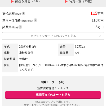
動画を見る（0件）
写真一覧（33枚）
115
支払総額
万円
(税込)
110
車両本体価格
万円
(税込)
(リ済込)
5
諸費用
万円
(税込)
オプションサービスのパックを見る
年式
2019(令和1)年
走行
3.2万km
車検
車検整備付
修復歴
なし
法定整備
整備付
保証
[保証付]：24ヶ月・30000km ※いずれか早い時期が保証適用の条件
となります。
長浜モーター（有）
宜野湾市赤道１－４－２
販売店までのルートを見る
※Googleマップを使用します。
スマートフォンの位置情報をONにしてください。