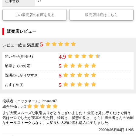
在庫台数
77
この販売店の在庫を見る
販売店詳細はこちら
販売店レビュー
5
レビュー総合 満足度
4.9
問い合せ(見積り)
5
納車までの対応
5
説明のわかりやすさ
5
おすすめ度
投稿者（ニックネーム）brianne07
総合評価：
5
点
まず大変スムーズな取引ありがとうございました！ 最初は見に行くだけで買う
気はゼロでしたが実車の見た目、綺麗さ、状態の良さ、さらに担当者さんの過剰
なセールストークもなく、大変良い人柄に惚れ購入に至りました。
2020年06月04日 11:06