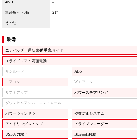
4WD
-
車台番号下3桁
217
その他
-
装備
エアバッグ：運転席/助手席/サイド
スライドドア：両面電動
サンルーフ
ABS
エアコン
Wエアコン
リフトアップ
パワーステアリング
ダウンヒルアシストコントロール
パワーウィンドウ
盗難防止システム
アイドリングストップ
ドライブレコーダー
USB入力端子
Bluetooth接続