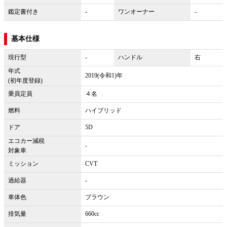
鑑定書付き
-
ワンオーナー
-
基本仕様
現行型
-
ハンドル
右
年式
2019(令和1)年
(初年度登録)
乗員定員
４名
燃料
ハイブリッド
ドア
5D
エコカー減税
-
対象車
ミッション
CVT
過給器
-
車体色
ブラウン
排気量
660cc