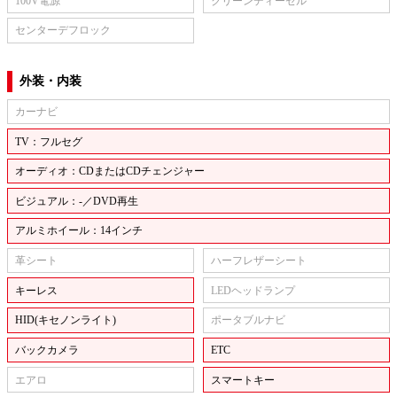
100V電源
クリーンディーゼル
センターデフロック
外装・内装
カーナビ
TV：フルセグ
オーディオ：CDまたはCDチェンジャー
ビジュアル：-／DVD再生
アルミホイール：14インチ
革シート
ハーフレザーシート
キーレス
LEDヘッドランプ
HID(キセノンライト)
ポータブルナビ
バックカメラ
ETC
エアロ
スマートキー