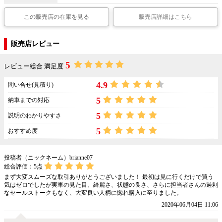
この販売店の在庫を見る
販売店詳細はこちら
販売店レビュー
5
レビュー総合 満足度
4.9
問い合せ(見積り)
5
納車までの対応
5
説明のわかりやすさ
5
おすすめ度
投稿者（ニックネーム）brianne07
総合評価：
5
点
まず大変スムーズな取引ありがとうございました！ 最初は見に行くだけで買う
気はゼロでしたが実車の見た目、綺麗さ、状態の良さ、さらに担当者さんの過剰
なセールストークもなく、大変良い人柄に惚れ購入に至りました。
2020年06月04日 11:06