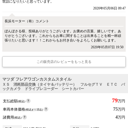
世話になりたいと思っています。
2020年05月06日 09:47
長浜モーター（有）コメント
ぼんぼさる様、投稿ありがとうございます。お褒めの言葉、嬉しいです。あ
りがとうございます。これからもお車に関することは出来ることを精一杯頑
張りたいと思います！！これからもお付き合いをよろしくお願いします。
2020年05月07日 19:50
この販売店のレビューをもっと見る
マツダ フレアワゴンカスタムスタイル
ＸＳ 消耗部品交換（タイヤ＆バッテリー） フルセグＴＶ ＥＴＣ バ
ックカメラ ドライブレコーダー シートカバー
79
支払総額
万円
(税込)
75
車両本体価格
万円
(税込)(リ済込)
4
諸費用
万円
(税込)