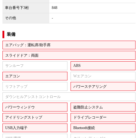
車台番号下3桁
848
その他
-
装備
エアバッグ：運転席/助手席
スライドドア：両面
サンルーフ
ABS
エアコン
Wエアコン
リフトアップ
パワーステアリング
ダウンヒルアシストコントロール
パワーウィンドウ
盗難防止システム
アイドリングストップ
ドライブレコーダー
USB入力端子
Bluetooth接続