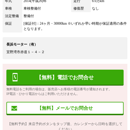
年式
2014(平成26)年
走行
6.0万km
車検
車検整備付
修復歴
なし
法定整備
整備付
保証
[保証付]：24ヶ月・30000km ※いずれか早い時期が保証適用の条件
となります。
長浜モーター（有）
宜野湾市赤道１－４－２
【無料】電話でお問合せ
無料電話をご利用の場合は、販売店へお客様の電話番号が通知されます。
IP電話・ひかり電話からはご利用いただけません。
【無料】メールでお問合せ
【無料予約】来店予約ボタンをタップ後、カレンダーから日時を選択して
ください