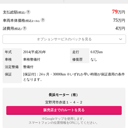
79
支払総額
万円
(税込)
75
車両本体価格
万円
(税込)
(リ済込)
4
諸費用
万円
(税込)
オプションサービスのパックを見る
年式
2014(平成26)年
走行
6.0万km
車検
車検整備付
修復歴
なし
法定整備
整備付
保証
[保証付]：24ヶ月・30000km ※いずれか早い時期が保証適用の条件
となります。
長浜モーター（有）
宜野湾市赤道１－４－２
販売店までのルートを見る
※Googleマップを使用します。
スマートフォンの位置情報をONにしてください。