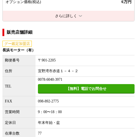
6万円
オプション価格
(税込)
さらに詳しく
販売店舗詳細
グー鑑定加盟店
長浜モーター（有）
郵便番号
〒901-2205
住所
宜野湾市赤道１－４－２
0078-6040-3971
TEL
【無料】電話でお問合せ
FAX
098-892-2775
営業時間
9：00〜18：00
定休日
年末年始・盆
在庫台数
77