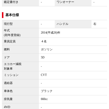
鑑定書付き
-
ワンオーナー
-
基本仕様
現行型
-
ハンドル
右
年式
2014(平成26)年
(初年度登録)
乗員定員
４名
燃料
ガソリン
ドア
5D
エコカー減税
-
対象車
ミッション
CVT
過給器
-
車体色
ブラック
排気量
660cc
4WD
-