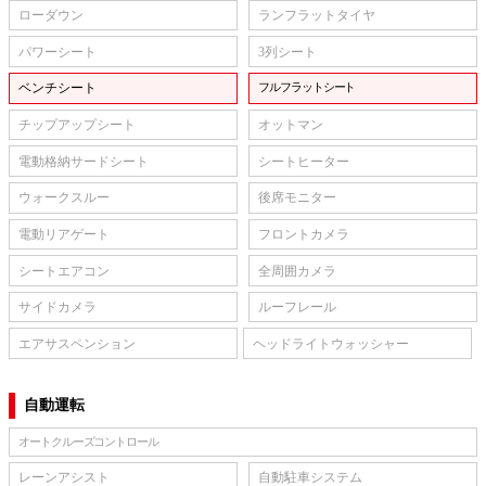
ローダウン
ランフラットタイヤ
パワーシート
3列シート
ベンチシート
フルフラットシート
チップアップシート
オットマン
電動格納サードシート
シートヒーター
ウォークスルー
後席モニター
電動リアゲート
フロントカメラ
シートエアコン
全周囲カメラ
サイドカメラ
ルーフレール
エアサスペンション
ヘッドライトウォッシャー
自動運転
オートクルーズコントロール
レーンアシスト
自動駐車システム