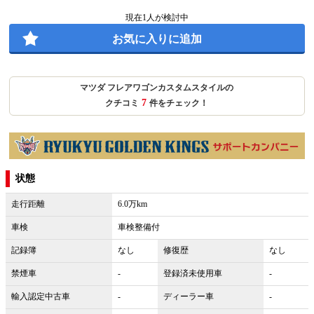
現在
1
人が検討中
お気に入りに追加
マツダ フレアワゴンカスタムスタイルの
7
クチコミ
件をチェック！
状態
走行距離
6.0万km
車検
車検整備付
記録簿
なし
修復歴
なし
禁煙車
-
登録済未使用車
-
輸入認定中古車
-
ディーラー車
-