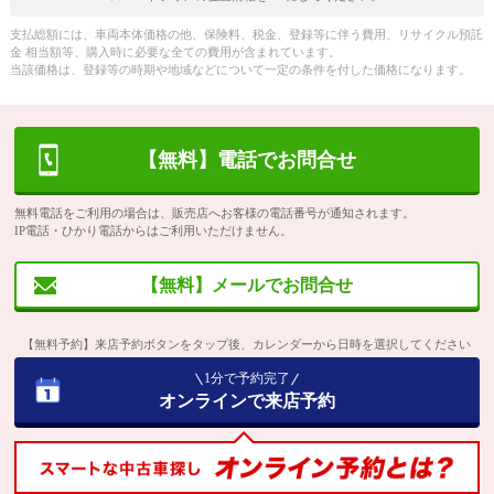
支払総額には、車両本体価格の他、保険料、税金、登録等に伴う費用、リサイクル預託
金 相当額等、購入時に必要な全ての費用が含まれています。
当該価格は、登録等の時期や地域などについて一定の条件を付した価格になります。
【無料】電話でお問合せ
無料電話をご利用の場合は、販売店へお客様の電話番号が通知されます。
IP電話・ひかり電話からはご利用いただけません。
【無料】メールでお問合せ
【無料予約】来店予約ボタンをタップ後、カレンダーから日時を選択してください
1分で予約完了
オンラインで来店予約