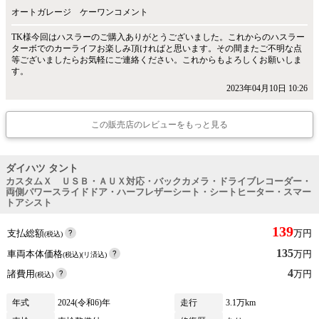
オートガレージ ケーワンコメント
TK様今回はハスラーのご購入ありがとうございました。これからのハスラー
ターボでのカーライフお楽しみ頂ければと思います。その間またご不明な点
等ございましたらお気軽にご連絡ください。これからもよろしくお願いしま
す。
2023年04月10日 10:26
この販売店のレビューをもっと見る
ダイハツ タント
カスタムＸ ＵＳＢ・ＡＵＸ対応・バックカメラ・ドライブレコーダー・
両側パワースライドドア・ハーフレザーシート・シートヒーター・スマー
トアシスト
139
支払総額
万円
(税込)
135
車両本体価格
万円
(税込)(リ済込)
4
諸費用
万円
(税込)
年式
2024(令和6)年
走行
3.1万km