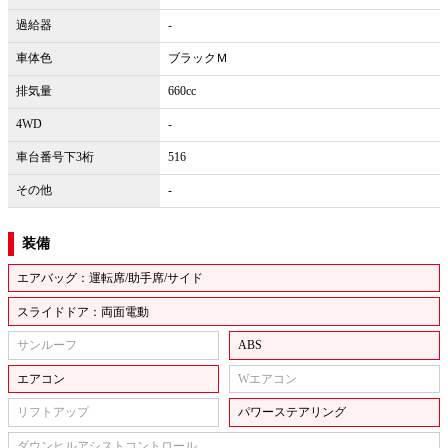
過給器
-
車体色
ブラックＭ
排気量
660cc
4WD
-
車台番号下3桁
516
その他
-
装備
エアバッグ：運転席/助手席/サイド
スライドドア：両面電動
サンルーフ
ABS
エアコン
Wエアコン
リフトアップ
パワーステアリング
ダウンヒルアシストコントロール