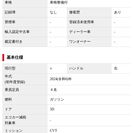
車検
車検整備付
記録簿
なし
修復歴
あり
禁煙車
-
登録済未使用車
-
輸入認定中古車
-
ディーラー車
-
鑑定書付き
-
ワンオーナー
-
基本仕様
現行型
○
ハンドル
右
年式
2024(令和6)年
(初年度登録)
乗員定員
４名
燃料
ガソリン
ドア
5D
エコカー減税
-
対象車
ミッション
CVT