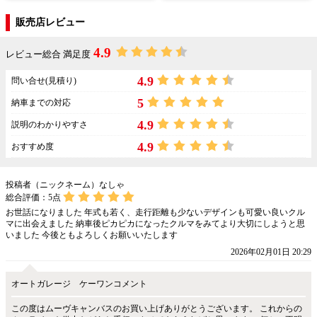
販売店レビュー
4.9
レビュー総合 満足度
4.9
問い合せ(見積り)
5
納車までの対応
4.9
説明のわかりやすさ
4.9
おすすめ度
投稿者（ニックネーム）なしゃ
総合評価：
5
点
お世話になりました 年式も若く、走行距離も少ないデザインも可愛い良いクル
マに出会えました 納車後ピカピカになったクルマをみてより大切にしようと思
いました 今後ともよろしくお願いいたします
2026年02月01日 20:29
オートガレージ ケーワンコメント
この度はムーヴキャンバスのお買い上げありがとうございます。 これからの