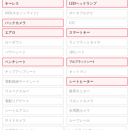
キーレス
LEDヘッドランプ
HID(キセノンライト)
ポータブルナビ
バックカメラ
ETC
エアロ
スマートキー
ローダウン
ランフラットタイヤ
パワーシート
3列シート
ベンチシート
フルフラットシート
チップアップシート
オットマン
電動格納サードシート
シートヒーター
ウォークスルー
後席モニター
電動リアゲート
フロントカメラ
シートエアコン
全周囲カメラ
サイドカメラ
ルーフレール