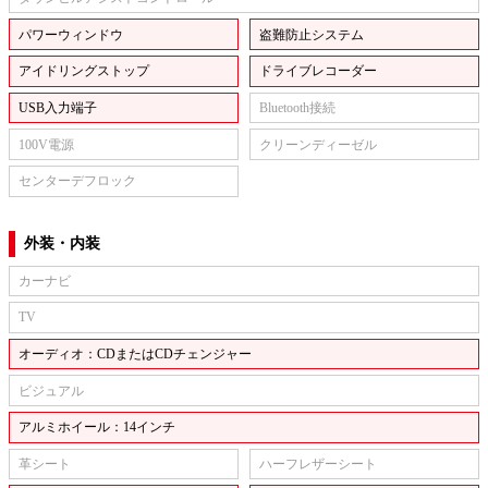
パワーウィンドウ
盗難防止システム
アイドリングストップ
ドライブレコーダー
USB入力端子
Bluetooth接続
100V電源
クリーンディーゼル
センターデフロック
外装・内装
カーナビ
TV
オーディオ：CDまたはCDチェンジャー
ビジュアル
アルミホイール：14インチ
革シート
ハーフレザーシート