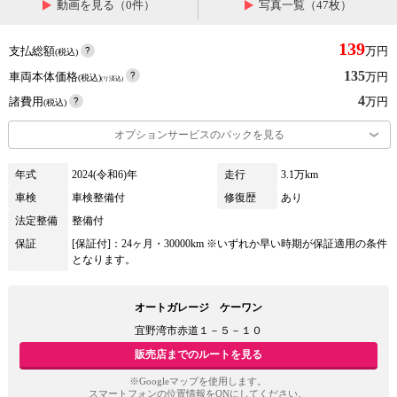
動画を見る（0件）
写真一覧（47枚）
139
支払総額
万円
(税込)
135
車両本体価格
万円
(税込)
(リ済込)
4
諸費用
万円
(税込)
オプションサービスのパックを見る
年式
2024(令和6)年
走行
3.1万km
車検
車検整備付
修復歴
あり
法定整備
整備付
保証
[保証付]：24ヶ月・30000km ※いずれか早い時期が保証適用の条件
となります。
オートガレージ ケーワン
宜野湾市赤道１－５－１０
販売店までのルートを見る
※Googleマップを使用します。
スマートフォンの位置情報をONにしてください。