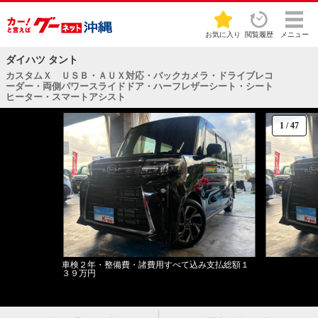
お気に入り
閲覧履歴
メニュー
ダイハツ タント
カスタムＸ ＵＳＢ・ＡＵＸ対応・バックカメラ・ドライブレコ
ーダー・両側パワースライドドア・ハーフレザーシート・シート
ヒーター・スマートアシスト
1
/
47
車検２年・整備費・諸費用すべて込み支払総額１
３９万円