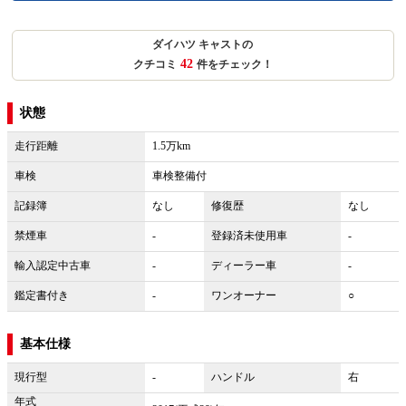
ダイハツ キャストの
42
クチコミ
件をチェック！
状態
走行距離
1.5万km
車検
車検整備付
記録簿
なし
修復歴
なし
禁煙車
-
登録済未使用車
-
輸入認定中古車
-
ディーラー車
-
鑑定書付き
-
ワンオーナー
○
基本仕様
現行型
-
ハンドル
右
年式