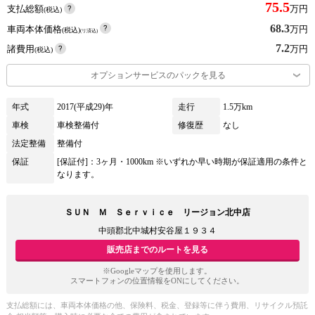
75.5
支払総額
万円
(税込)
68.3
車両本体価格
万円
(税込)
(リ済込)
7.2
諸費用
万円
(税込)
オプションサービスのパックを見る
年式
2017(平成29)年
走行
1.5万km
車検
車検整備付
修復歴
なし
法定整備
整備付
保証
[保証付]：3ヶ月・1000km ※いずれか早い時期が保証適用の条件と
なります。
ＳＵＮ Ｍ Ｓｅｒｖｉｃｅ リージョン北中店
中頭郡北中城村安谷屋１９３４
販売店までのルートを見る
※Googleマップを使用します。
スマートフォンの位置情報をONにしてください。
支払総額には、車両本体価格の他、保険料、税金、登録等に伴う費用、リサイクル預託