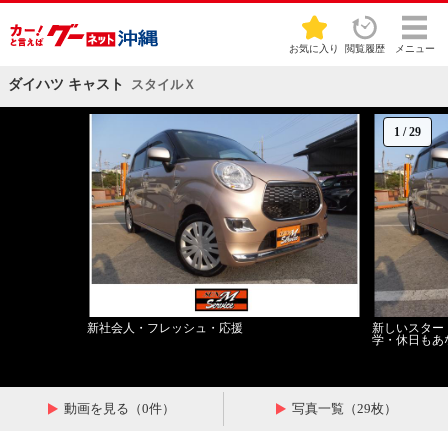
お気に入り
閲覧履歴
メニュー
ダイハツ キャスト
スタイルＸ
1
/
29
新社会人・フレッシュ・応援
新しいスター
学・休日もあ
動画を見る（0件）
写真一覧（29枚）