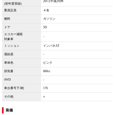
2017(平成29)年
(初年度登録)
乗員定員
４名
燃料
ガソリン
ドア
5D
エコカー減税
-
対象車
ミッション
インパネAT
過給器
-
車体色
ピンク
排気量
660cc
4WD
-
車台番号下3桁
176
その他
○
装備