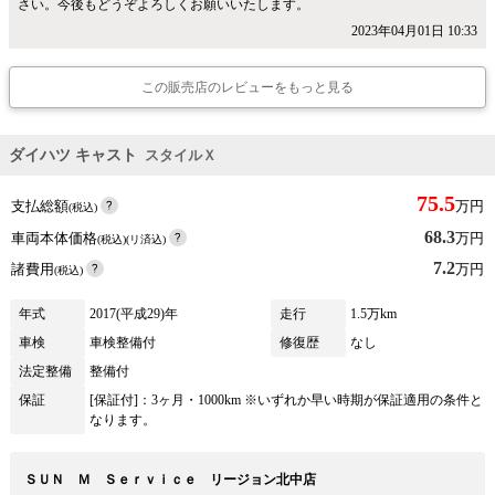
さい。今後もどうぞよろしくお願いいたします。
2023年04月01日 10:33
この販売店のレビューをもっと見る
ダイハツ キャスト
スタイルＸ
75.5
支払総額
万円
(税込)
68.3
車両本体価格
万円
(税込)(リ済込)
7.2
諸費用
万円
(税込)
年式
2017(平成29)年
走行
1.5万km
車検
車検整備付
修復歴
なし
法定整備
整備付
保証
[保証付]：3ヶ月・1000km ※いずれか早い時期が保証適用の条件と
なります。
ＳＵＮ Ｍ Ｓｅｒｖｉｃｅ リージョン北中店