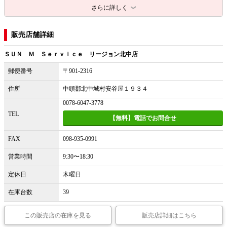
さらに詳しく
販売店舗詳細
ＳＵＮ Ｍ Ｓｅｒｖｉｃｅ リージョン北中店
郵便番号
〒901-2316
住所
中頭郡北中城村安谷屋１９３４
0078-6047-3778
TEL
【無料】電話でお問合せ
FAX
098-935-0991
営業時間
9:30〜18:30
定休日
木曜日
在庫台数
39
この販売店の在庫を見る
販売店詳細はこちら