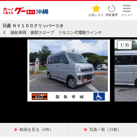
お気に入り
閲覧履歴
メニュー
日産 ＮＶ１００クリッパーリオ
Ｅ 福祉車両 後部スロープ リモコン式電動ウインチ
1
/
35
動画を見る（0件）
写真一覧（35枚）