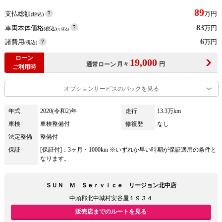
89
支払総額
万円
(税込)
83
車両本体価格
万円
(税込)
(リ済込)
6
諸費用
万円
(税込)
ローン
19,000
月々
円
通常ローン
ご利用時
オプションサービスのパックを見る
年式
2020(令和2)年
走行
13.3万km
車検
車検整備付
修復歴
なし
法定整備
整備付
保証
[保証付]：3ヶ月・1000km ※いずれか早い時期が保証適用の条件と
なります。
ＳＵＮ Ｍ Ｓｅｒｖｉｃｅ リージョン北中店
中頭郡北中城村安谷屋１９３４
販売店までのルートを見る