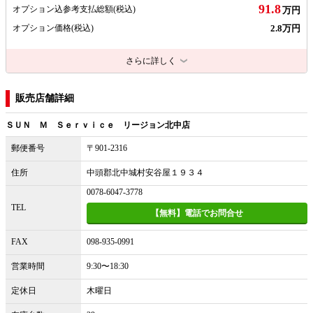
91.8
オプション込参考支払総額
(税込)
万円
2.8万円
オプション価格
(税込)
さらに詳しく
販売店舗詳細
ＳＵＮ Ｍ Ｓｅｒｖｉｃｅ リージョン北中店
郵便番号
〒901-2316
住所
中頭郡北中城村安谷屋１９３４
0078-6047-3778
TEL
【無料】電話でお問合せ
FAX
098-935-0991
営業時間
9:30〜18:30
定休日
木曜日