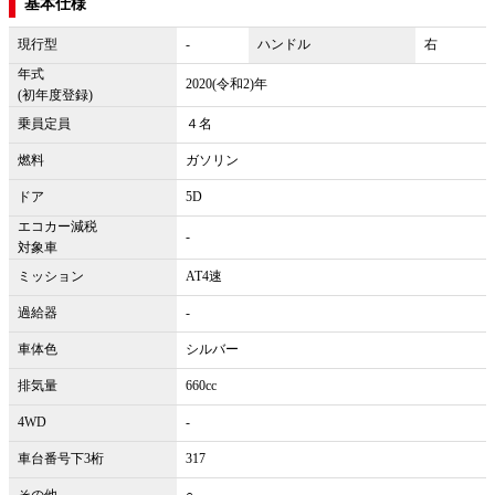
基本仕様
現行型
-
ハンドル
右
年式
2020(令和2)年
(初年度登録)
乗員定員
４名
燃料
ガソリン
ドア
5D
エコカー減税
-
対象車
ミッション
AT4速
過給器
-
車体色
シルバー
排気量
660cc
4WD
-
車台番号下3桁
317