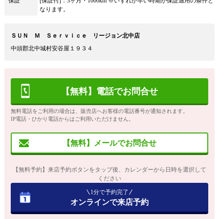
保証
[保証付]：3ヶ月・1000km ※いずれか早い時期が保証適用の条件と
なります。
ＳＵＮ Ｍ Ｓｅｒｖｉｃｅ リージョン北中店
中頭郡北中城村安谷屋１９３４
【無料】電話でお問合せ
無料電話をご利用の場合は、販売店へお客様の電話番号が通知されます。
IP電話・ひかり電話からはご利用いただけません。
【無料】メールでお問合せ
【無料予約】来店予約ボタンをタップ後、カレンダーから日時を選択して
ください
1分で予約完了
オンラインで来店予約