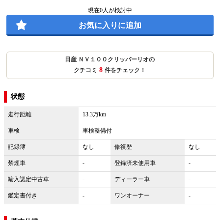
現在
0
人が検討中
お気に入りに追加
日産 ＮＶ１００クリッパーリオの
8
クチコミ
件をチェック！
状態
走行距離
13.3万km
車検
車検整備付
記録簿
なし
修復歴
なし
禁煙車
-
登録済未使用車
-
輸入認定中古車
-
ディーラー車
-
鑑定書付き
-
ワンオーナー
-