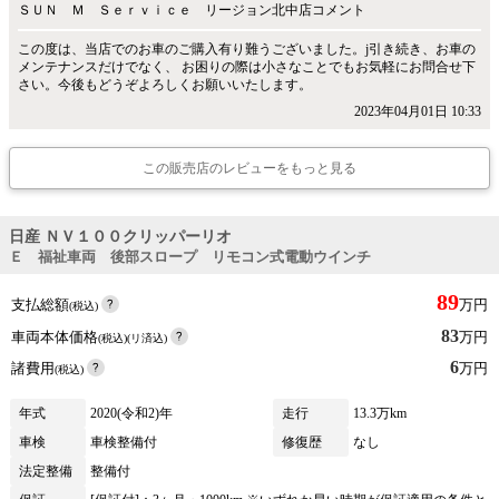
ＳＵＮ Ｍ Ｓｅｒｖｉｃｅ リージョン北中店コメント
この度は、当店でのお車のご購入有り難うございました。j引き続き、お車の
メンテナンスだけでなく、 お困りの際は小さなことでもお気軽にお問合せ下
さい。今後もどうぞよろしくお願いいたします。
2023年04月01日 10:33
この販売店のレビューをもっと見る
日産 ＮＶ１００クリッパーリオ
Ｅ 福祉車両 後部スロープ リモコン式電動ウインチ
89
支払総額
万円
(税込)
83
車両本体価格
万円
(税込)(リ済込)
6
諸費用
万円
(税込)
年式
2020(令和2)年
走行
13.3万km
車検
車検整備付
修復歴
なし
法定整備
整備付