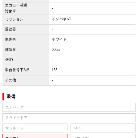
エコカー減税
-
対象車
ミッション
インパネAT
過給器
-
車体色
ホワイト
排気量
660cc
4WD
-
車台番号下3桁
155
その他
-
装備
エアバッグ
スライドドア
サンルーフ
ABS