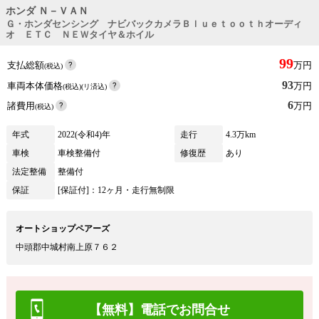
ホンダ Ｎ－ＶＡＮ
Ｇ・ホンダセンシング ナビバックカメラＢｌｕｅｔｏｏｔｈオーディ
オ ＥＴＣ ＮＥＷタイヤ＆ホイル
99
支払総額
万円
(税込)
93
車両本体価格
万円
(税込)(リ済込)
6
諸費用
万円
(税込)
年式
2022(令和4)年
走行
4.3万km
車検
車検整備付
修復歴
あり
法定整備
整備付
保証
[保証付]：12ヶ月・走行無制限
オートショップペアーズ
中頭郡中城村南上原７６２
【無料】電話でお問合せ