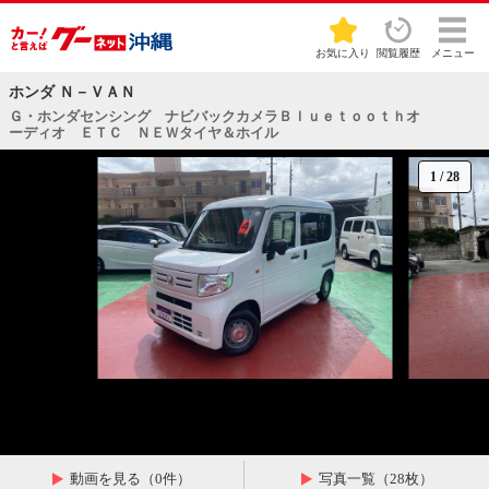
お気に入り
閲覧履歴
メニュー
ホンダ Ｎ－ＶＡＮ
Ｇ・ホンダセンシング ナビバックカメラＢｌｕｅｔｏｏｔｈオ
ーディオ ＥＴＣ ＮＥＷタイヤ＆ホイル
1
/
28
動画を見る（0件）
写真一覧（28枚）