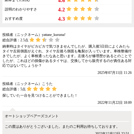
4.6
4.2
説明のわかりやすさ
4.3
おすすめ度
投稿者（ニックネーム）yattane_kuruma!
総合評価：
2.5
点
納車時はタイヤがピカピカで気づきませんでしたが、購入後5日目によくみたら
タイヤ左前側面がえぐれ、タイヤ左後ろ側面も亀裂が入っています。車検整備付
きでしたが、よく車検通ったなあと思います。左後ろが修理歴があるとのことで
したが、これほどの損傷があるタイヤは、交換してから販売するのが責任ある対
応ではないでしょうか？
2025年07月11日 11:26
投稿者（ニックネーム）こうた
総合評価：
5
点
探していた一台を見つけることができました！
2022年11月22日 18:09
オートショップペアーズコメント
この度はありがとうございました。またのご利用お待ちしております。
2022年12月12日 22:51