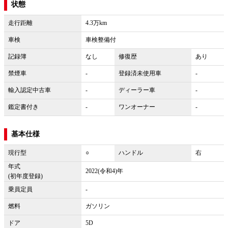
状態
走行距離
4.3万km
車検
車検整備付
記録簿
なし
修復歴
あり
禁煙車
-
登録済未使用車
-
輸入認定中古車
-
ディーラー車
-
鑑定書付き
-
ワンオーナー
-
基本仕様
現行型
○
ハンドル
右
年式
2022(令和4)年
(初年度登録)
乗員定員
-
燃料
ガソリン
ドア
5D