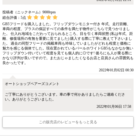
投稿者（ニックネーム）9000rpm
総合評価：
5
点
GB5フリードを購入しました。フリップダウンモニター付き 年式、走行距離、
車両の程度、プラスの保証すべての条件を満たす物件がこちらで見つかりまし
た。 仕入れ地域をこだわっておられるところ、目を引く車両状態 (私は年式、距
離、修復場所の有無を重要に見てました) 購入する際に丁寧に教えて下さいまし
た。 過去の同型フリードの掲載車両も吟味していましたがどれも程度と価格に
魅力を感じる個体でした。現在置かれているパールホワイトGB5もなかなか無い
フリップダウン付いていて程度を見ても個人的に◎です! 後ろにも人が乗る際に
かなり評判が良いですので。またおじゃましたくなるお店と店員さんの雰囲気も
良かったです。
2022年01月02日 00:30
オートショップペアーズコメント
ご丁寧にありがとうございます。車の事で何かありましたらご連絡くださ
い。ありがとうございました。
2022年01月06日 17:58
この販売店のレビューをもっと見る