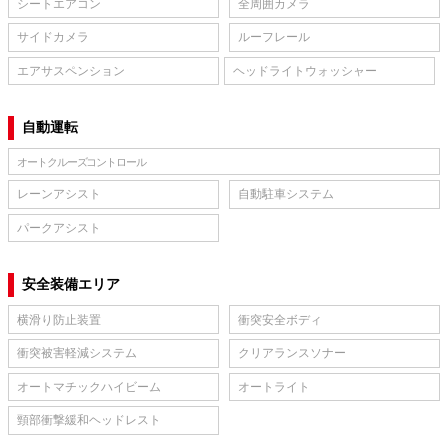
シートエアコン
全周囲カメラ
サイドカメラ
ルーフレール
エアサスペンション
ヘッドライトウォッシャー
自動運転
オートクルーズコントロール
レーンアシスト
自動駐車システム
パークアシスト
安全装備エリア
横滑り防止装置
衝突安全ボディ
衝突被害軽減システム
クリアランスソナー
オートマチックハイビーム
オートライト
頸部衝撃緩和ヘッドレスト