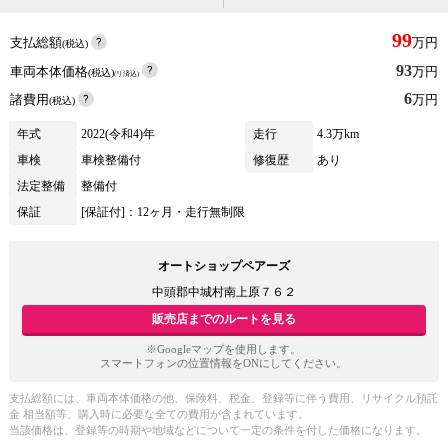
99
支払総額
万円
(税込)
93
車両本体価格
万円
(税込)
(リ済込)
6
諸費用
万円
(税込)
年式
2022(令和4)年
走行
4.3万km
車検
車検整備付
修復歴
あり
法定整備
整備付
保証
[保証付]：12ヶ月・走行無制限
オートショップペアーズ
中頭郡中城村南上原７６２
販売店までのルートを見る
※Googleマップを使用します。
スマートフォンの位置情報をONにしてください。
支払総額には、車両本体価格の他、保険料、税金、登録等に伴う費用、リサイクル預託
金 相当額等、購入時に必要な全ての費用が含まれています。
当該価格は、登録等の時期や地域などについて一定の条件を付した価格になります。