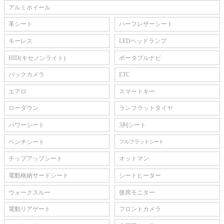
アルミホイール
革シート
ハーフレザーシート
キーレス
LEDヘッドランプ
HID(キセノンライト)
ポータブルナビ
バックカメラ
ETC
エアロ
スマートキー
ローダウン
ランフラットタイヤ
パワーシート
3列シート
ベンチシート
フルフラットシート
チップアップシート
オットマン
電動格納サードシート
シートヒーター
ウォークスルー
後席モニター
電動リアゲート
フロントカメラ