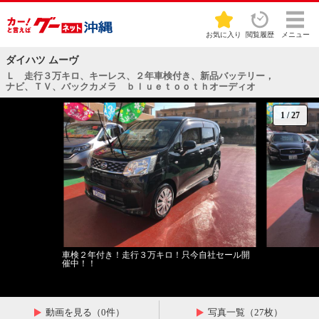
お気に入り
閲覧履歴
メニュー
ダイハツ ムーヴ
Ｌ 走行３万キロ、キーレス、２年車検付き、新品バッテリー，
ナビ、ＴＶ、バックカメラ ｂｌｕｅｔｏｏｔｈオーディオ
1
/
27
車検２年付き！走行３万キロ！只今自社セール開
催中！！
動画を見る（0件）
写真一覧（27枚）