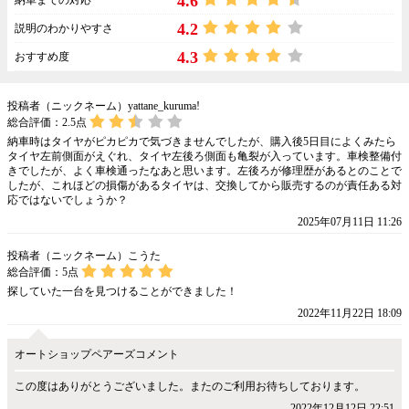
4.6
4.2
説明のわかりやすさ
4.3
おすすめ度
投稿者（ニックネーム）yattane_kuruma!
総合評価：
2.5
点
納車時はタイヤがピカピカで気づきませんでしたが、購入後5日目によくみたら
タイヤ左前側面がえぐれ、タイヤ左後ろ側面も亀裂が入っています。車検整備付
きでしたが、よく車検通ったなあと思います。左後ろが修理歴があるとのことで
したが、これほどの損傷があるタイヤは、交換してから販売するのが責任ある対
応ではないでしょうか？
2025年07月11日 11:26
投稿者（ニックネーム）こうた
総合評価：
5
点
探していた一台を見つけることができました！
2022年11月22日 18:09
オートショップペアーズコメント
この度はありがとうございました。またのご利用お待ちしております。
2022年12月12日 22:51