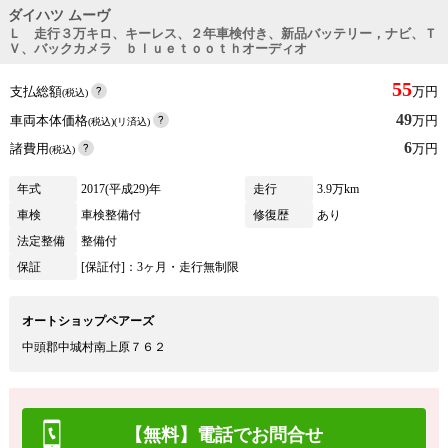
ダイハツ ムーヴ
Ｌ 走行３万キロ、キーレス、２年車検付き、新品バッテリー，ナビ、Ｔ
Ｖ、バックカメラ ｂｌｕｅｔｏｏｔｈオーディオ
55
支払総額
万円
(税込)
49
車両本体価格
万円
(税込)(リ済込)
6
諸費用
万円
(税込)
年式
2017(平成29)年
走行
3.9万km
車検
車検整備付
修復歴
あり
法定整備
整備付
保証
[保証付]：3ヶ月・走行無制限
オートショップペアーズ
中頭郡中城村南上原７６２
【無料】電話でお問合せ