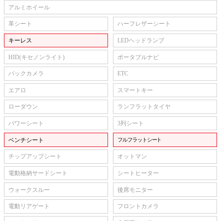
アルミホイール
革シート
ハーフレザーシート
キーレス
LEDヘッドランプ
HID(キセノンライト)
ポータブルナビ
バックカメラ
ETC
エアロ
スマートキー
ローダウン
ランフラットタイヤ
パワーシート
3列シート
ベンチシート
フルフラットシート
チップアップシート
オットマン
電動格納サードシート
シートヒーター
ウォークスルー
後席モニター
電動リアゲート
フロントカメラ