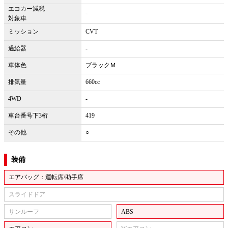
エコカー減税
-
対象車
ミッション
CVT
過給器
-
車体色
ブラックＭ
排気量
660cc
4WD
-
車台番号下3桁
419
その他
○
装備
エアバッグ：運転席/助手席
スライドドア
サンルーフ
ABS