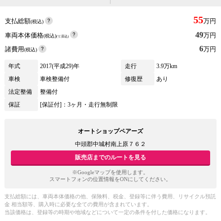
55
支払総額
万円
(税込)
49
車両本体価格
万円
(税込)
(リ済込)
6
諸費用
万円
(税込)
年式
2017(平成29)年
走行
3.9万km
車検
車検整備付
修復歴
あり
法定整備
整備付
保証
[保証付]：3ヶ月・走行無制限
オートショップペアーズ
中頭郡中城村南上原７６２
販売店までのルートを見る
※Googleマップを使用します。
スマートフォンの位置情報をONにしてください。
支払総額には、車両本体価格の他、保険料、税金、登録等に伴う費用、リサイクル預託
金 相当額等、購入時に必要な全ての費用が含まれています。
当該価格は、登録等の時期や地域などについて一定の条件を付した価格になります。