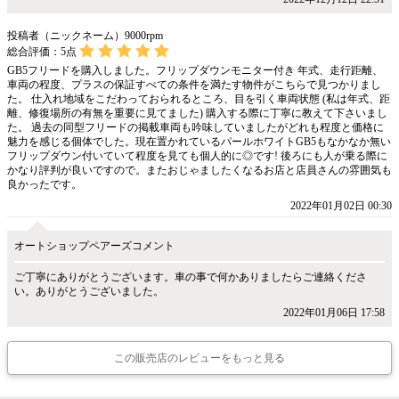
投稿者（ニックネーム）9000rpm
総合評価：
5
点
GB5フリードを購入しました。フリップダウンモニター付き 年式、走行距離、
車両の程度、プラスの保証すべての条件を満たす物件がこちらで見つかりまし
た。 仕入れ地域をこだわっておられるところ、目を引く車両状態 (私は年式、距
離、修復場所の有無を重要に見てました) 購入する際に丁寧に教えて下さいまし
た。 過去の同型フリードの掲載車両も吟味していましたがどれも程度と価格に
魅力を感じる個体でした。現在置かれているパールホワイトGB5もなかなか無い
フリップダウン付いていて程度を見ても個人的に◎です! 後ろにも人が乗る際に
かなり評判が良いですので。またおじゃましたくなるお店と店員さんの雰囲気も
良かったです。
2022年01月02日 00:30
オートショップペアーズコメント
ご丁寧にありがとうございます。車の事で何かありましたらご連絡くださ
い。ありがとうございました。
2022年01月06日 17:58
この販売店のレビューをもっと見る