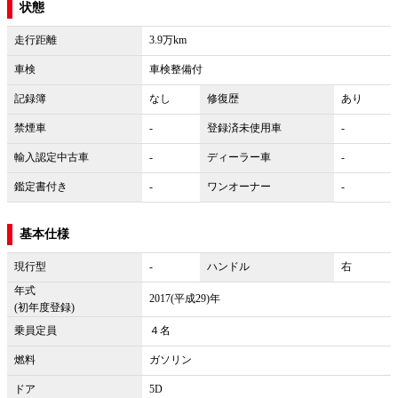
状態
走行距離
3.9万km
車検
車検整備付
記録簿
なし
修復歴
あり
禁煙車
-
登録済未使用車
-
輸入認定中古車
-
ディーラー車
-
鑑定書付き
-
ワンオーナー
-
基本仕様
現行型
-
ハンドル
右
年式
2017(平成29)年
(初年度登録)
乗員定員
４名
燃料
ガソリン
ドア
5D