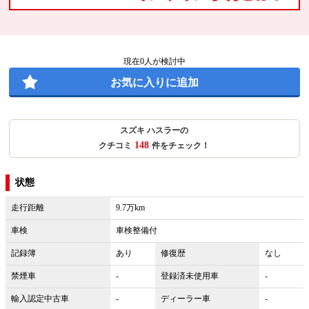
現在
0
人が検討中
お気に入りに追加
スズキ ハスラーの
148
クチコミ
件をチェック！
状態
走行距離
9.7万km
車検
車検整備付
記録簿
あり
修復歴
なし
禁煙車
-
登録済未使用車
-
輸入認定中古車
-
ディーラー車
-