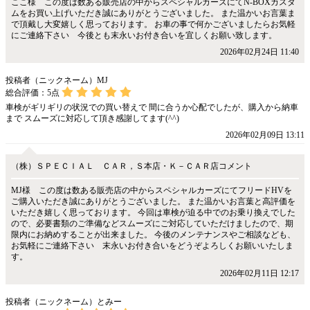
ここ様 この度は数ある販売店の中からスペシャルカーズにてN-BOXカスタ
ムをお買い上げいただき誠にありがとうございました。 また温かいお言葉ま
で頂戴し大変嬉しく思っております。 お車の事で何かございましたらお気軽
にご連絡下さい 今後とも末永いお付き合いを宜しくお願い致します。
2026年02月24日 11:40
投稿者（ニックネーム）MJ
総合評価：
5
点
車検がギリギリの状況での買い替えで 間に合うか心配でしたが、購入から納車
まで スムーズに対応して頂き感謝してます(^^)
2026年02月09日 13:11
（株）ＳＰＥＣＩＡＬ ＣＡＲ，Ｓ本店・Ｋ－ＣＡＲ店コメント
MJ様 この度は数ある販売店の中からスペシャルカーズにてフリードHVを
ご購入いただき誠にありがとうございました。 また温かいお言葉と高評価を
いただき嬉しく思っております。 今回は車検が迫る中でのお乗り換えでした
ので、必要書類のご準備などスムーズにご対応していただけましたので、期
限内にお納めすることが出来ました。 今後のメンテナンスやご相談なども、
お気軽にご連絡下さい 末永いお付き合いをどうぞよろしくお願いいたしま
す。
2026年02月11日 12:17
投稿者（ニックネーム）とみー