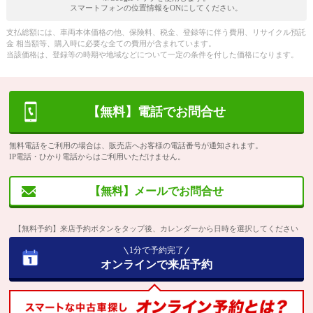
スマートフォンの位置情報をONにしてください。
支払総額には、車両本体価格の他、保険料、税金、登録等に伴う費用、リサイクル預託
金 相当額等、購入時に必要な全ての費用が含まれています。
当該価格は、登録等の時期や地域などについて一定の条件を付した価格になります。
【無料】電話でお問合せ
無料電話をご利用の場合は、販売店へお客様の電話番号が通知されます。
IP電話・ひかり電話からはご利用いただけません。
【無料】メールでお問合せ
【無料予約】来店予約ボタンをタップ後、カレンダーから日時を選択してください
1分で予約完了
オンラインで来店予約