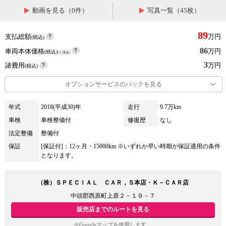
動画を見る（0件）
写真一覧（45枚）
89
支払総額
万円
(税込)
86
車両本体価格
万円
(税込)
(リ済込)
3
諸費用
万円
(税込)
オプションサービスのパックを見る
年式
2018(平成30)年
走行
9.7万km
車検
車検整備付
修復歴
なし
法定整備
整備付
保証
[保証付]：12ヶ月・15000km ※いずれか早い時期が保証適用の条件
となります。
（株）ＳＰＥＣＩＡＬ ＣＡＲ，Ｓ本店・Ｋ－ＣＡＲ店
中頭郡西原町上原２－１９－７
販売店までのルートを見る
※Googleマップを使用します。