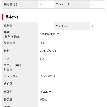
鑑定書付き
-
ワンオーナー
-
基本仕様
現行型
-
ハンドル
右
年式
2018(平成30)年
(初年度登録)
乗員定員
４名
燃料
ハイブリッド
ドア
5D
エコカー減税
-
対象車
ミッション
インパネAT
過給器
-
車体色
イエローＩＩ
排気量
660cc