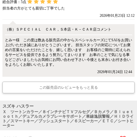
総合評価：
5
点
担当者の方がとても親切に丁寧でした
2026年01月23日 12:12
（株）ＳＰＥＣＩＡＬ ＣＡＲ，Ｓ本店・Ｋ－ＣＡＲ店コメント
とみー様 この度は数ある販売店の中からスペシャルカーズにてSAIをお買い
上げいただき誠にありがとうございます。 担当スタッフの対応についてお褒
めの言葉をいただけたことを、嬉しく思います お客様のご期待に応えられ
るサービスを提供できるよう努力してまいります お車のことで気になる事
などございましたらお気軽にお問い合わせ下さい 今後とも末永いお付き合い
をよろしくお願いいたします。
2026年01月24日 12:44
この販売店のレビューをもっと見る
スズキ ハスラー
Ｘ ツートンカラー／８インチナビＴＶフルセグ／Ｂカメラ／Ｂｌｕｅｔ
ｏｏｔｈ／デュアルカメラブレーキサポート／車線逸脱警報／ＨＩＤライ
ト／スマートキー／プッシュスタート／６スピーカー／ＥＴＣ／シートヒ
ーター