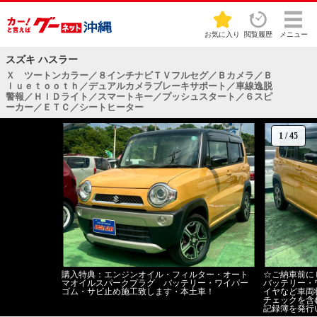
お気に入り
閲覧履歴
メニュー
スズキ ハスラー
Ｘ ツートンカラー／８インチナビＴＶフルセグ／Ｂカメラ／Ｂ
ｌｕｅｔｏｏｔｈ／デュアルカメラブレーキサポート／車線逸脱
警報／ＨＩＤライト／スマートキー／プッシュスタート／６スピ
ーカー／ＥＴＣ／シートヒーター
1
/
45
購入特典：エンジンオイル・フィルター・オート
☆ご納車前に
マオイルスパークプラグ バッテリー・ワイパー
バッテリー・
ゴム・サビ止め施工致します・本土車！
イヤなど車両
チェックを含
記録簿を発行