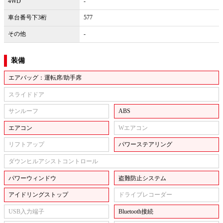
4WD
-
車台番号下3桁
577
その他
-
装備
エアバッグ：運転席/助手席
スライドドア
サンルーフ
ABS
エアコン
Wエアコン
リフトアップ
パワーステアリング
ダウンヒルアシストコントロール
パワーウィンドウ
盗難防止システム
アイドリングストップ
ドライブレコーダー
USB入力端子
Bluetooth接続