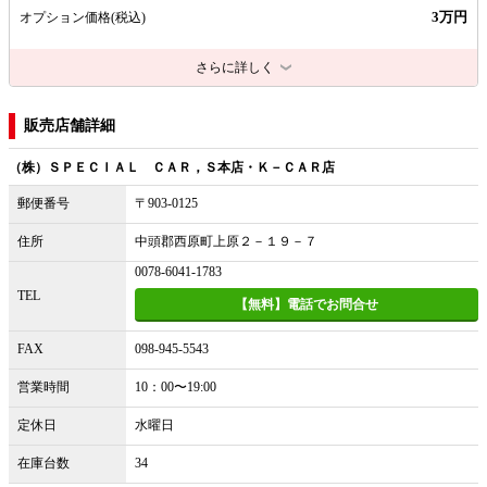
3万円
オプション価格
(税込)
さらに詳しく
販売店舗詳細
（株）ＳＰＥＣＩＡＬ ＣＡＲ，Ｓ本店・Ｋ－ＣＡＲ店
郵便番号
〒903-0125
住所
中頭郡西原町上原２－１９－７
0078-6041-1783
TEL
【無料】電話でお問合せ
FAX
098-945-5543
営業時間
10：00〜19:00
定休日
水曜日
在庫台数
34