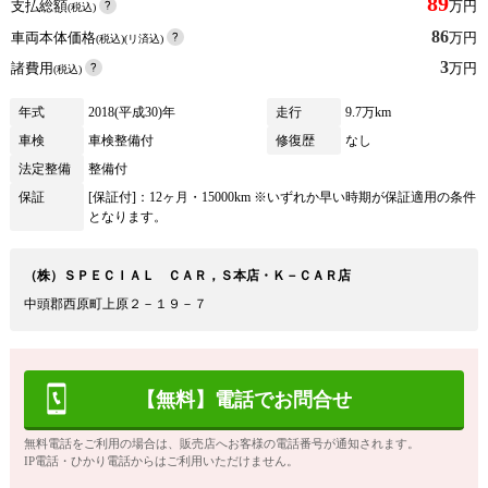
89
支払総額
万円
(税込)
86
車両本体価格
万円
(税込)(リ済込)
3
諸費用
万円
(税込)
年式
2018(平成30)年
走行
9.7万km
車検
車検整備付
修復歴
なし
法定整備
整備付
保証
[保証付]：12ヶ月・15000km ※いずれか早い時期が保証適用の条件
となります。
（株）ＳＰＥＣＩＡＬ ＣＡＲ，Ｓ本店・Ｋ－ＣＡＲ店
中頭郡西原町上原２－１９－７
【無料】電話でお問合せ
無料電話をご利用の場合は、販売店へお客様の電話番号が通知されます。
IP電話・ひかり電話からはご利用いただけません。