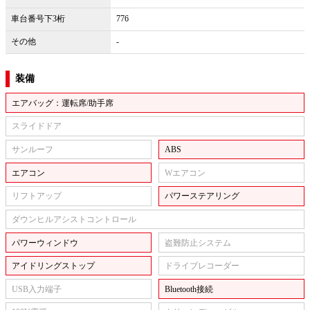
車台番号下3桁
776
その他
-
装備
エアバッグ：運転席/助手席
スライドドア
サンルーフ
ABS
エアコン
Wエアコン
リフトアップ
パワーステアリング
ダウンヒルアシストコントロール
パワーウィンドウ
盗難防止システム
アイドリングストップ
ドライブレコーダー
USB入力端子
Bluetooth接続