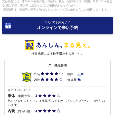
支払総額には、車両本体価格の他、保険料、税金、登録等に伴う費用、リサイクル預託
金 相当額等、購入時に必要な全ての費用が含まれています。
当該価格は、登録等の時期や地域などについて一定の条件を付した価格になります。
1分で予約完了
オンラインで来店予約
検査機関による検査済み中古車です。
グー鑑定評価
外装
機関
正常
内装
修復歴
無
鑑定日 2026-02-26
車体
4
（車両外装）
気になるキズやヘコミは補修済みですが、小さなキズやヘコミが残って
います。
内装
4
（内装状態）