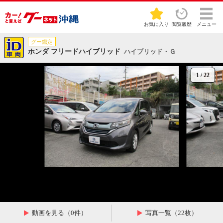
お気に入り
閲覧履歴
メニュー
グー鑑定
ホンダ フリードハイブリッド
ハイブリッド・Ｇ
1
/
22
動画を見る（0件）
写真一覧（22枚）