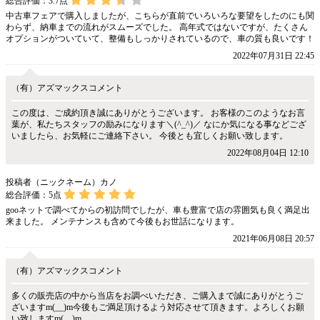
総合評価：
3.7
点
中古車フェアで購入しましたが、こちらが直前でいろいろな要望をしたのにも関
わらず、納車までの流れがスムーズでした。 高年式ではないですが、たくさん
オプションがついていて、整備もしっかりされているので、車の質も良いです！
2022年07月31日 22:45
（有）アズマックスコメント
この度は、ご成約頂き誠にありがとうございます。 お客様のこのようなお言
葉が、私たちスタッフの励みになります＼(^_^)／ なにか気になる事などござ
いましたら、お気軽にご連絡下さい。 今後とも宜しくお願い致します。
2022年08月04日 12:10
投稿者（ニックネーム）カノ
総合評価：
5
点
gooネットで調べてからの初訪問でしたが、車も豊富で店の雰囲気も良く満足出
来ました。 メンテナンスも含めて今後もお世話になります。
2021年06月08日 20:57
（有）アズマックスコメント
多くの販売店の中から当店をお調べいただき、ご購入まで誠にありがとうご
ざいますm(__)m今後もご満足頂けるよう対応させて頂きます。よろしくお願
い致しますm(__)m