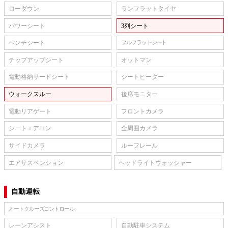
ローダウン
ランフラットタイヤ
パワーシート
3列シート
ベンチシート
フルフラットシート
チップアップシート
オットマン
電動格納サードシート
シートヒーター
ウォークスルー
後席モニター
電動リアゲート
フロントカメラ
シートエアコン
全周囲カメラ
サイドカメラ
ルーフレール
エアサスペンション
ヘッドライトウォッシャー
自動運転
オートクルーズコントロール
レーンアシスト
自動駐車システム