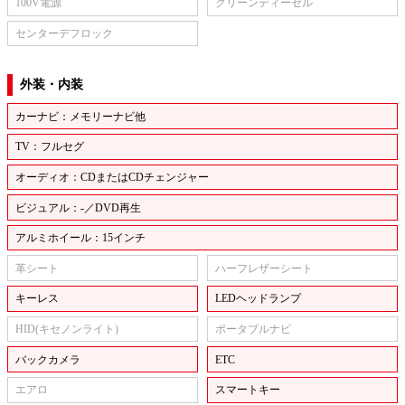
100V電源
クリーンディーゼル
センターデフロック
外装・内装
カーナビ：メモリーナビ他
TV：フルセグ
オーディオ：CDまたはCDチェンジャー
ビジュアル：-／DVD再生
アルミホイール：15インチ
革シート
ハーフレザーシート
キーレス
LEDヘッドランプ
HID(キセノンライト)
ポータブルナビ
バックカメラ
ETC
エアロ
スマートキー