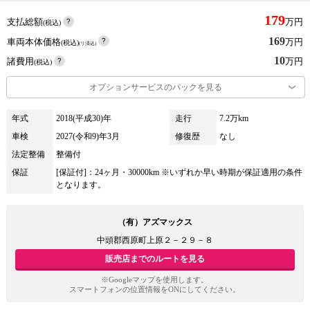
179
支払総額
万円
(税込)
169
車両本体価格
万円
(税込)
(リ済込)
10
諸費用
万円
(税込)
オプションサービスのパックを見る
年式
2018(平成30)年
走行
7.2万km
車検
2027(令和9)年3月
修復歴
なし
法定整備
整備付
保証
[保証付]：24ヶ月・30000km ※いずれか早い時期が保証適用の条件
となります。
（有）アズマックス
中頭郡西原町上原２－２９－８
販売店までのルートを見る
※Googleマップを使用します。
スマートフォンの位置情報をONにしてください。