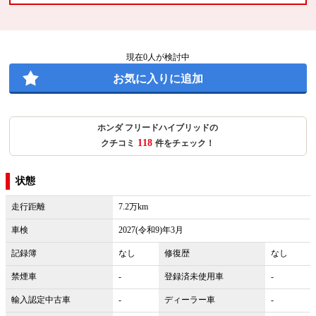
現在
0
人が検討中
お気に入りに追加
ホンダ フリードハイブリッドの
118
クチコミ
件をチェック！
状態
走行距離
7.2万km
車検
2027(令和9)年3月
記録簿
なし
修復歴
なし
禁煙車
-
登録済未使用車
-
輸入認定中古車
-
ディーラー車
-