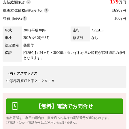
179
支払総額
万円
(税込)
169
車両本体価格
万円
(税込)(リ済込)
10
諸費用
万円
(税込)
年式
2018(平成30)年
走行
7.2万km
車検
2027(令和9)年3月
修復歴
なし
法定整備
整備付
保証
[保証付]：24ヶ月・30000km ※いずれか早い時期が保証適用の条件
となります。
（有）アズマックス
中頭郡西原町上原２－２９－８
【無料】電話でお問合せ
無料電話をご利用の場合は、販売店へお客様の電話番号が通知されます。
IP電話・ひかり電話からはご利用いただけません。