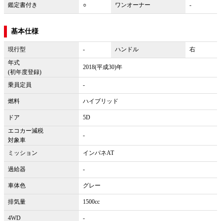
鑑定書付き
○
ワンオーナー
-
基本仕様
現行型
-
ハンドル
右
年式
2018(平成30)年
(初年度登録)
乗員定員
-
燃料
ハイブリッド
ドア
5D
エコカー減税
-
対象車
ミッション
インパネAT
過給器
-
車体色
グレー
排気量
1500cc
4WD
-