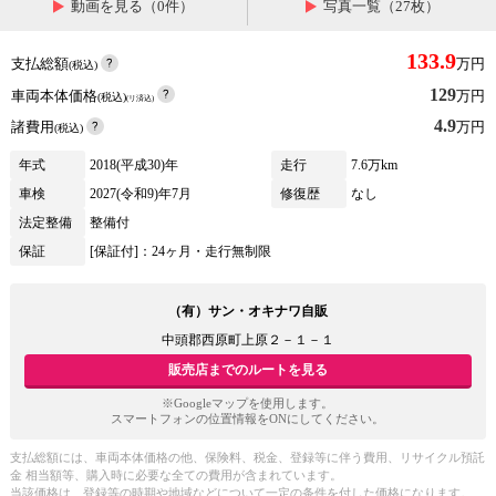
動画を見る（0件）
写真一覧（27枚）
133.9
支払総額
万円
(税込)
129
車両本体価格
万円
(税込)
(リ済込)
4.9
諸費用
万円
(税込)
年式
2018(平成30)年
走行
7.6万km
車検
2027(令和9)年7月
修復歴
なし
法定整備
整備付
保証
[保証付]：24ヶ月・走行無制限
（有）サン・オキナワ自販
中頭郡西原町上原２－１－１
販売店までのルートを見る
※Googleマップを使用します。
スマートフォンの位置情報をONにしてください。
支払総額には、車両本体価格の他、保険料、税金、登録等に伴う費用、リサイクル預託
金 相当額等、購入時に必要な全ての費用が含まれています。
当該価格は、登録等の時期や地域などについて一定の条件を付した価格になります。