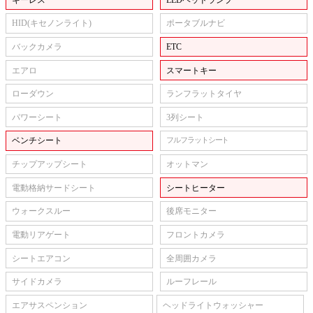
HID(キセノンライト)
ポータブルナビ
バックカメラ
ETC
エアロ
スマートキー
ローダウン
ランフラットタイヤ
パワーシート
3列シート
ベンチシート
フルフラットシート
チップアップシート
オットマン
電動格納サードシート
シートヒーター
ウォークスルー
後席モニター
電動リアゲート
フロントカメラ
シートエアコン
全周囲カメラ
サイドカメラ
ルーフレール
エアサスペンション
ヘッドライトウォッシャー