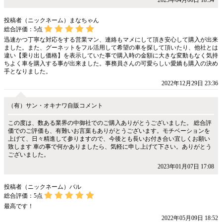
2025年04月06日 18:54
投稿者（ニックネーム）まなちゃん
総合評価：
5
点
迅速かつ丁寧な対応をする営業マン、連絡もマメにして頂き安心して購入が出来
ました。また、グーネットをフル活用して希望の車を探して頂いたり、他社とは
違い【乗り出し価格】を表示していた事で購入時の金額に大きな変動もなく気持
ちよく車を購入する事が出来ました。事務員さんの可愛らしい愛嬌も購入の決め
手となりました。
2022年12月29日 23:36
（有）サン・オキナワ自販コメント
この度は、数ある業界の中御社でのご購入ありがとうございました。 総合評
価でのご評価も、有難いお言葉もありがとうございます。モチベーションを
上げて、日々精進して参りますので、今後とも長いお付き合い宜しくお願い
致します 車の事で何かありましたら、気軽に申し上げて下さい。ありがとう
ございました。
2023年01月07日 17:08
投稿者（ニックネーム）バル
総合評価：
5
点
最高です！
2022年05月09日 18:52