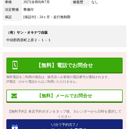
車検
2027(令和9)年7月
修復歴
なし
法定整備
整備付
保証
[保証付]：24ヶ月・走行無制限
（有）サン・オキナワ自販
中頭郡西原町上原２－１－１
【無料】電話でお問合せ
無料電話をご利用の場合は、販売店へお客様の電話番号が通知されます。
IP電話・ひかり電話からはご利用いただけません。
【無料】メールでお問合せ
【無料予約】来店予約ボタンをタップ後、カレンダーから日時を選択して
ください
1分で予約完了