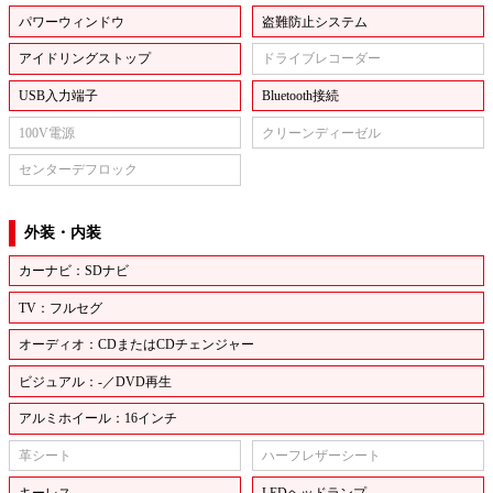
パワーウィンドウ
盗難防止システム
アイドリングストップ
ドライブレコーダー
USB入力端子
Bluetooth接続
100V電源
クリーンディーゼル
センターデフロック
外装・内装
カーナビ：SDナビ
TV：フルセグ
オーディオ：CDまたはCDチェンジャー
ビジュアル：-／DVD再生
アルミホイール：16インチ
革シート
ハーフレザーシート
キーレス
LEDヘッドランプ