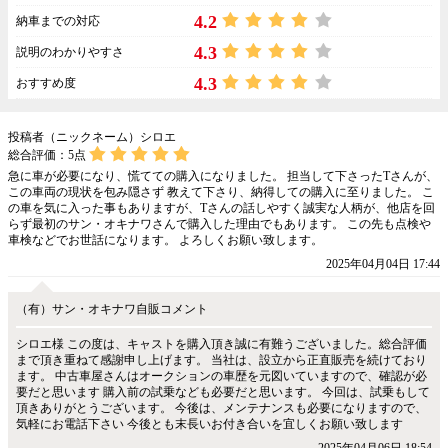
4.2
納車までの対応
4.3
説明のわかりやすさ
4.3
おすすめ度
投稿者（ニックネーム）シロエ
総合評価：
5
点
急に車が必要になり、慌てての購入になりました。 担当して下さったTさんが、
この車両の現状を包み隠さず 教えて下さり、納得しての購入に至りました。 こ
の車を気に入った事もありますが、Tさんの話しやすく誠実な人柄が、他店を回
らず最初のサン・オキナワさんで購入した理由でもあります。 この先も点検や
車検などでお世話になります。 よろしくお願い致します。
2025年04月04日 17:44
（有）サン・オキナワ自販コメント
シロエ様 この度は、キャストを購入頂き誠に有難うございました。総合評価
まで頂き重ねて感謝申し上げます。 当社は、設立から正直販売を続けており
ます。 中古車屋さんはオークションの車歴を元図いていますので、確認が必
要だと思います 購入前の試乗なども必要だと思います。 今回は、試乗もして
頂きありがとうございます。 今後は、メンテナンスも必要になりますので、
気軽にお電話下さい 今後とも末長いお付き合いを宜しくお願い致します