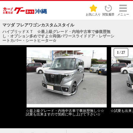
お気に入り
閲覧履歴
メニュー
マツダ フレアワゴンカスタムスタイル
ハイブリッドＸＴ ☆最上級グレード・内地中古車で修復歴無
し・オプション多めですよ☆両側パワースライドドア・レザーシ
ートカバー・シートヒーター☆
1
/
27
☆最上級グレード・内地中古車で事故歴無し☆☆
☆試乗も出来
試乗も出来ますので気軽に申し上げて下さい☆