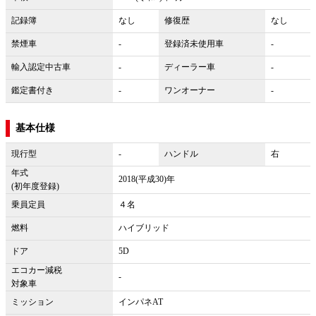
記録簿
なし
修復歴
なし
禁煙車
-
登録済未使用車
-
輸入認定中古車
-
ディーラー車
-
鑑定書付き
-
ワンオーナー
-
基本仕様
現行型
-
ハンドル
右
年式
2018(平成30)年
(初年度登録)
乗員定員
４名
燃料
ハイブリッド
ドア
5D
エコカー減税
-
対象車
ミッション
インパネAT