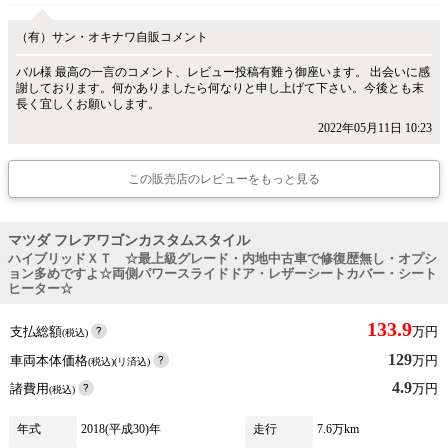
（有）サン・オキナワ自販コメント
バル様 最高の一言のコメント、レビュー投稿有難う御座います。 出会いに感
謝しております。何かありましたら何なりと申し上げて下さい。今後とも末
長く宜しくお願いします。
2022年05月11日 10:23
この販売店のレビューをもっと見る
マツダ フレアワゴンカスタムスタイル
ハイブリッドＸＴ ☆最上級グレード・内地中古車で修復歴無し・オプシ
ョン多めですよ☆両側パワースライドドア・レザーシートカバー・シート
ヒーター☆
133.9
支払総額
万円
(税込)
129
車両本体価格
万円
(税込)(リ済込)
4.9
諸費用
万円
(税込)
年式
2018(平成30)年
走行
7.6万km