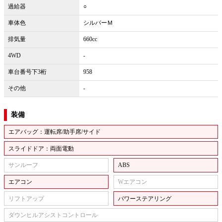
過給器
○
車体色
シルバーＭ
排気量
660cc
4WD
-
車台番号下3桁
958
その他
-
装備
エアバッグ：運転席/助手席/サイド
スライドドア：両面電動
サンルーフ
ABS
エアコン
Wエアコン
リフトアップ
パワーステアリング
ダウンヒルアシストコントロール