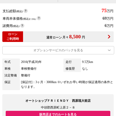
75
支払総額
万円
(税込)
69
車両本体価格
万円
(税込)
(リ済込)
6
諸費用
万円
(税込)
ローン
8,500
月々
円
通常ローン
ご利用時
オプションサービスのパックを見る
年式
2016(平成28)年
走行
9.5万km
車検
車検整備付
修復歴
なし
法定整備
整備付
保証
[保証付]：3ヶ月・3000km ※いずれか早い時期が保証適用の条件と
なります。
オートショップＦＲＩＥＮＤＹ 西原琉大前店
中頭郡西原町上原２－８
販売店までのルートを見る