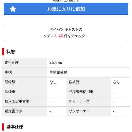
現在
1
人が検討中
お気に入りに追加
ダイハツ キャストの
42
クチコミ
件をチェック！
状態
走行距離
9.5万km
車検
車検整備付
記録簿
なし
修復歴
なし
禁煙車
-
登録済未使用車
-
輸入認定中古車
-
ディーラー車
-
鑑定書付き
-
ワンオーナー
-
基本仕様