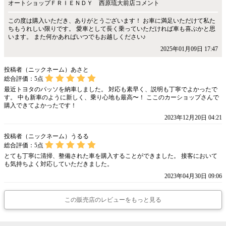
オートショップＦＲＩＥＮＤＹ 西原琉大前店コメント
この度は購入いただき、ありがとうございます！ お車に満足いただけて私た
ちもうれしい限りです。 愛車として長く乗っていただければ車も喜ぶかと思
います。 また何かあればいつでもお越しください♪
2025年01月09日 17:47
投稿者（ニックネーム）あさと
総合評価：
5
点
最近トヨタのパッソを納車しました。 対応も素早く、説明も丁寧でよかったで
す。 中も新車のように新しく、乗り心地も最高〜！ ここのカーショップさんで
購入できてよかったです！
2023年12月20日 04:21
投稿者（ニックネーム）うるる
総合評価：
5
点
とても丁寧に清掃、整備された車を購入することができました。 接客において
も気持ちよく対応していただきました。
2023年04月30日 09:06
この販売店のレビューをもっと見る