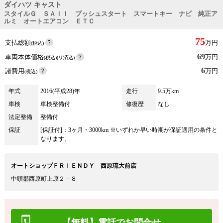
ダイハツ キャスト
スタイルＧ ＳＡＩＩ プッシュスタート スマートキー ナビ 純正ア
ルミ オートエアコン ＥＴＣ
75
支払総額
万円
(税込)
69
車両本体価格
万円
(税込)(リ済込)
6
諸費用
万円
(税込)
年式
2016(平成28)年
走行
9.5万km
車検
車検整備付
修復歴
なし
法定整備
整備付
保証
[保証付]：3ヶ月・3000km ※いずれか早い時期が保証適用の条件と
なります。
オートショップＦＲＩＥＮＤＹ 西原琉大前店
中頭郡西原町上原２－８
【無料】電話でお問合せ