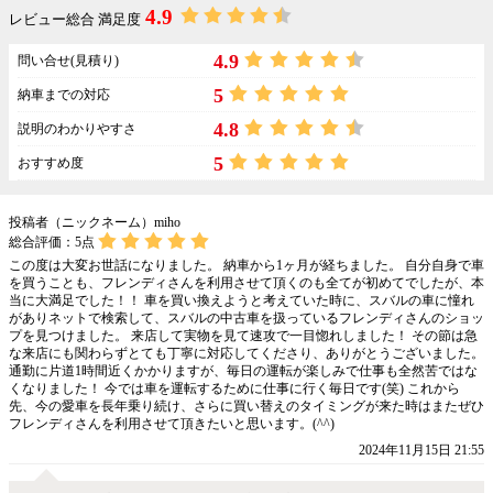
4.9
レビュー総合 満足度
4.9
問い合せ(見積り)
5
納車までの対応
4.8
説明のわかりやすさ
5
おすすめ度
投稿者（ニックネーム）miho
総合評価：
5
点
この度は大変お世話になりました。 納車から1ヶ月が経ちました。 自分自身で車
を買うことも、フレンディさんを利用させて頂くのも全てが初めてでしたが、本
当に大満足でした！！ 車を買い換えようと考えていた時に、スバルの車に憧れ
がありネットで検索して、スバルの中古車を扱っているフレンディさんのショッ
プを見つけました。 来店して実物を見て速攻で一目惚れしました！ その節は急
な来店にも関わらずとても丁寧に対応してくださり、ありがとうございました。
通勤に片道1時間近くかかりますが、毎日の運転が楽しみで仕事も全然苦ではな
くなりました！ 今では車を運転するために仕事に行く毎日です(笑) これから
先、今の愛車を長年乗り続け、さらに買い替えのタイミングが来た時はまたぜひ
フレンディさんを利用させて頂きたいと思います。(^^)
2024年11月15日 21:55