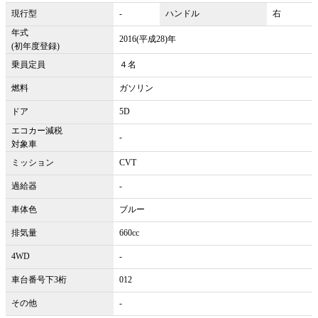
現行型
-
ハンドル
右
年式
2016(平成28)年
(初年度登録)
乗員定員
４名
燃料
ガソリン
ドア
5D
エコカー減税
-
対象車
ミッション
CVT
過給器
-
車体色
ブルー
排気量
660cc
4WD
-
車台番号下3桁
012
その他
-