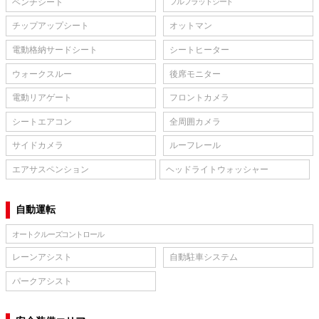
ベンチシート
フルフラットシート
チップアップシート
オットマン
電動格納サードシート
シートヒーター
ウォークスルー
後席モニター
電動リアゲート
フロントカメラ
シートエアコン
全周囲カメラ
サイドカメラ
ルーフレール
エアサスペンション
ヘッドライトウォッシャー
自動運転
オートクルーズコントロール
レーンアシスト
自動駐車システム
パークアシスト