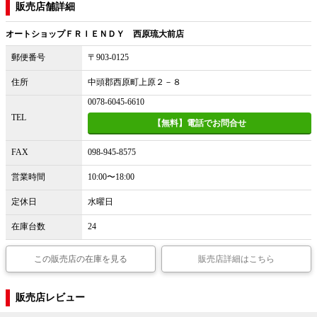
販売店舗詳細
オートショップＦＲＩＥＮＤＹ 西原琉大前店
郵便番号
〒903-0125
住所
中頭郡西原町上原２－８
0078-6045-6610
TEL
【無料】電話でお問合せ
FAX
098-945-8575
営業時間
10:00〜18:00
定休日
水曜日
在庫台数
24
この販売店の在庫を見る
販売店詳細はこちら
販売店レビュー