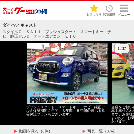
お気に入り
閲覧履歴
メニュー
ダイハツ キャスト
スタイルＧ ＳＡＩＩ プッシュスタート スマートキー ナ
ビ 純正アルミ オートエアコン ＥＴＣ
1
/
37
プッシュスタート スマートキー ナビ 純正ア
当店をご覧い
ルミ保証期間２年間、３年間、５年間の選べる延
本土車仕入れ
長保証プランもございます♪
ます。お客様
す♪ぜひ、お
おります。
動画を見る（0件）
写真一覧（37枚）