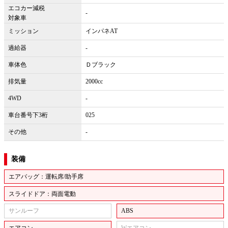
エコカー減税
-
対象車
ミッション
インパネAT
過給器
-
車体色
Ｄブラック
排気量
2000cc
4WD
-
車台番号下3桁
025
その他
-
装備
エアバッグ：運転席/助手席
スライドドア：両面電動
サンルーフ
ABS
エアコン
Wエアコン