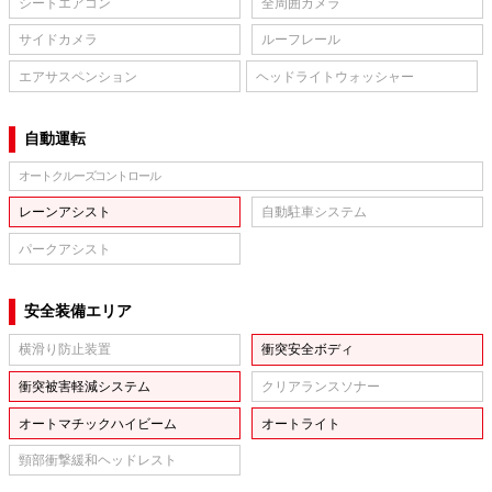
シートエアコン
全周囲カメラ
サイドカメラ
ルーフレール
エアサスペンション
ヘッドライトウォッシャー
自動運転
オートクルーズコントロール
レーンアシスト
自動駐車システム
パークアシスト
安全装備エリア
横滑り防止装置
衝突安全ボディ
衝突被害軽減システム
クリアランスソナー
オートマチックハイビーム
オートライト
頸部衝撃緩和ヘッドレスト