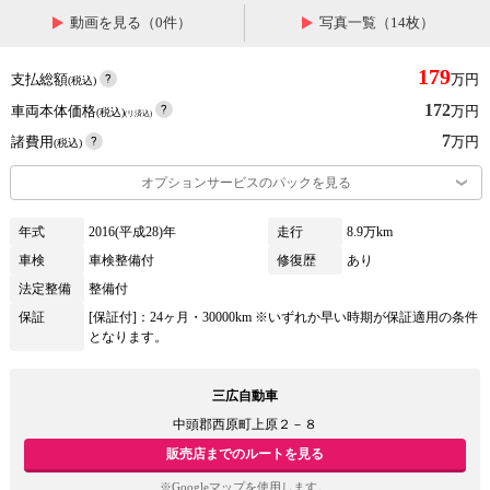
動画を見る（0件）
写真一覧（14枚）
179
支払総額
万円
(税込)
172
車両本体価格
万円
(税込)
(リ済込)
7
諸費用
万円
(税込)
オプションサービスのパックを見る
年式
2016(平成28)年
走行
8.9万km
車検
車検整備付
修復歴
あり
法定整備
整備付
保証
[保証付]：24ヶ月・30000km ※いずれか早い時期が保証適用の条件
となります。
三広自動車
中頭郡西原町上原２－８
販売店までのルートを見る
※Googleマップを使用します。