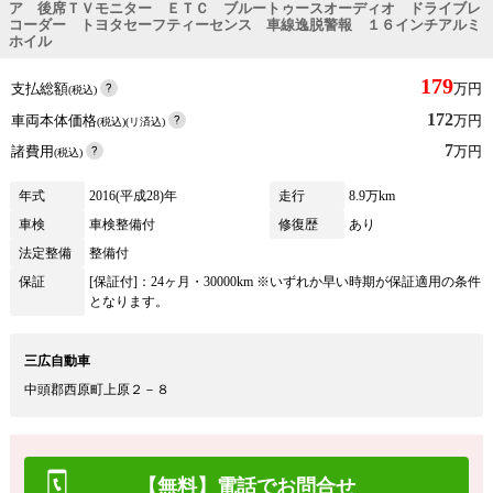
ア 後席ＴＶモニター ＥＴＣ ブルートゥースオーディオ ドライブレ
コーダー トヨタセーフティーセンス 車線逸脱警報 １６インチアルミ
ホイル
179
支払総額
万円
(税込)
172
車両本体価格
万円
(税込)(リ済込)
7
諸費用
万円
(税込)
年式
2016(平成28)年
走行
8.9万km
車検
車検整備付
修復歴
あり
法定整備
整備付
保証
[保証付]：24ヶ月・30000km ※いずれか早い時期が保証適用の条件
となります。
三広自動車
中頭郡西原町上原２－８
【無料】電話でお問合せ