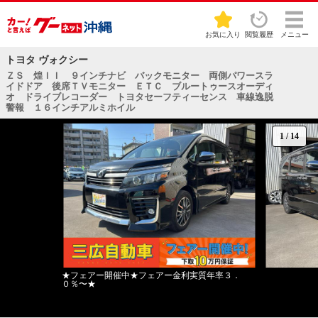
お気に入り
閲覧履歴
メニュー
トヨタ ヴォクシー
ＺＳ 煌ＩＩ ９インチナビ バックモニター 両側パワースラ
イドドア 後席ＴＶモニター ＥＴＣ ブルートゥースオーディ
オ ドライブレコーダー トヨタセーフティーセンス 車線逸脱
警報 １６インチアルミホイル
1
/
14
★フェアー開催中★フェアー金利実質年率３．
０％〜★