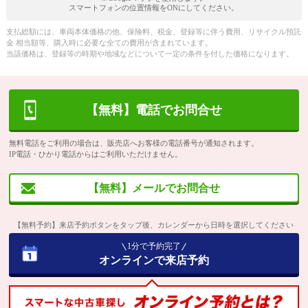
スマートフォンの位置情報をONにしてください。
支払総額には、車両本体価格の他、保険料、税金、登録等に伴う費用、リサイクル預託
金 相当額等、購入時に必要な全ての費用が含まれています。
当該価格は、登録等の時期や地域などについて一定の条件を付した価格になります。
【無料】電話でお問合せ
無料電話をご利用の場合は、販売店へお客様の電話番号が通知されます。
IP電話・ひかり電話からはご利用いただけません。
【無料】メールでお問合せ
【無料予約】来店予約ボタンをタップ後、カレンダーから日時を選択してください
1分で予約完了
オンラインで来店予約