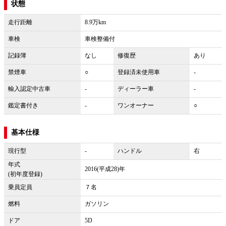
状態
走行距離
8.9万km
車検
車検整備付
記録簿
なし
修復歴
あり
禁煙車
○
登録済未使用車
-
輸入認定中古車
-
ディーラー車
-
鑑定書付き
-
ワンオーナー
○
基本仕様
現行型
-
ハンドル
右
年式
2016(平成28)年
(初年度登録)
乗員定員
７名
燃料
ガソリン
ドア
5D