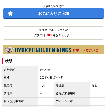
現在
0
人が検討中
お気に入りに追加
スズキ アルトラパンの
409
クチコミ
件をチェック！
状態
走行距離
9.6万km
車検
2028(令和10)年4月
記録簿
なし
修復歴
なし
禁煙車
○
登録済未使用車
-
輸入認定中古車
-
ディーラー車
-