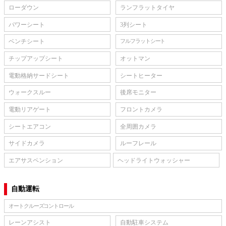
ローダウン
ランフラットタイヤ
パワーシート
3列シート
ベンチシート
フルフラットシート
チップアップシート
オットマン
電動格納サードシート
シートヒーター
ウォークスルー
後席モニター
電動リアゲート
フロントカメラ
シートエアコン
全周囲カメラ
サイドカメラ
ルーフレール
エアサスペンション
ヘッドライトウォッシャー
自動運転
オートクルーズコントロール
レーンアシスト
自動駐車システム