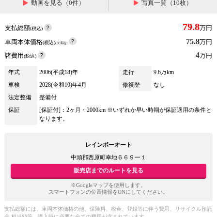
動画を見る（0件）
写真一覧（10枚）
79.8
支払総額
万円
(税込)
75.8
車両本体価格
万円
(税込)
(リ済込)
4
諸費用
万円
(税込)
年式
2006(平成18)年
走行
9.6万km
車検
2028(令和10)年4月
修復歴
なし
法定整備
整備付
保証
[保証付]：2ヶ月・2000km ※いずれか早い時期が保証適用の条件と
なります。
レインボーオート
中頭郡西原町幸地６６９ー１
販売店までのルートを見る
※Googleマップを使用します。
スマートフォンの位置情報をONにしてください。
支払総額には、車両本体価格の他、保険料、税金、登録等に伴う費用、リサイクル預託
金 相当額等、購入時に必要な全ての費用が含まれています。