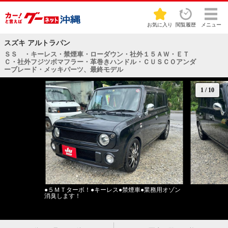
お気に入り
閲覧履歴
メニュー
スズキ アルトラパン
ＳＳ ・キーレス・禁煙車・ローダウン・社外１５ＡＷ・ＥＴ
Ｃ・社外フジツボマフラー・革巻きハンドル・ＣＵＳＣＯアンダ
ーブレード・メッキパーツ、最終モデル
1
/
10
●５ＭＴターボ！●キーレス●禁煙車●業務用オゾン
消臭します！