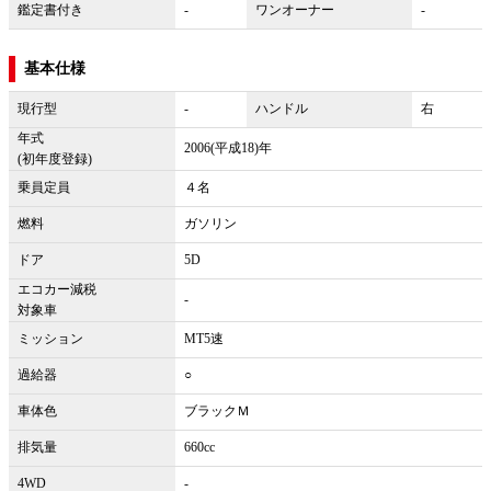
鑑定書付き
-
ワンオーナー
-
基本仕様
現行型
-
ハンドル
右
年式
2006(平成18)年
(初年度登録)
乗員定員
４名
燃料
ガソリン
ドア
5D
エコカー減税
-
対象車
ミッション
MT5速
過給器
○
車体色
ブラックＭ
排気量
660cc
4WD
-