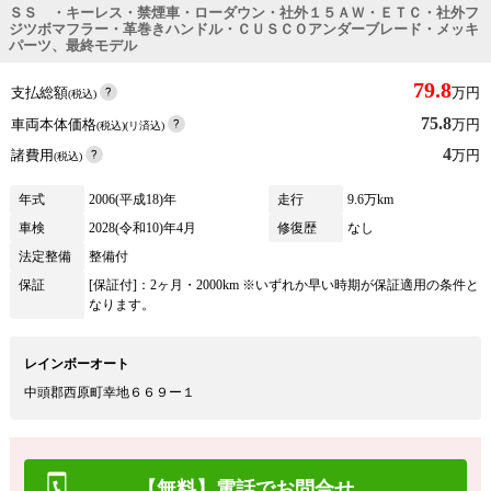
ＳＳ ・キーレス・禁煙車・ローダウン・社外１５ＡＷ・ＥＴＣ・社外フ
ジツボマフラー・革巻きハンドル・ＣＵＳＣＯアンダーブレード・メッキ
パーツ、最終モデル
79.8
支払総額
万円
(税込)
75.8
車両本体価格
万円
(税込)(リ済込)
4
諸費用
万円
(税込)
年式
2006(平成18)年
走行
9.6万km
車検
2028(令和10)年4月
修復歴
なし
法定整備
整備付
保証
[保証付]：2ヶ月・2000km ※いずれか早い時期が保証適用の条件と
なります。
レインボーオート
中頭郡西原町幸地６６９ー１
【無料】電話でお問合せ