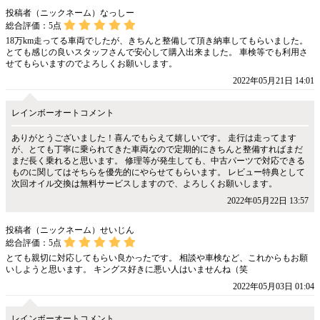
投稿者（ニックネーム）なっしー
総合評価：
5
点
18万km走ってる車両でしたが、きちんと整備して頂き納車してもらいました。
とても感じの良いスタッフさんで安心して購入出来ました。 車検等でも利用さ
せてもらいますのでよろしくお願いします。
2022年05月21日 14:01
レインボーオートコメント
ありがとうございました！喜んでもらえて嬉しいです。 走行は走ってます
が、とても丁寧に乗られてきた車両なので定期的にきちんと整備すればまだ
まだ長く乗れると思います。 修理等が発生しても、中古パーツで対応できる
ものに関してはそちらを優先的にやらせてもらいます。 レビュー特典として
次回オイル交換は無料サービスしますので、よろしくお願いします。
2022年05月22日 13:57
投稿者（ニックネーム）せいじん
総合評価：
5
点
とても親切に対応してもらい良かったです。 相談や車検など、これからもお願
いしようと思います。 キングス好きに悪い人はいませんね（笑
2022年05月03日 01:04
レインボーオートコメント