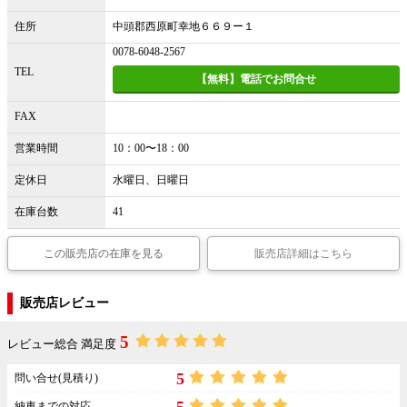
住所
中頭郡西原町幸地６６９ー１
0078-6048-2567
TEL
【無料】電話でお問合せ
FAX
営業時間
10：00〜18：00
定休日
水曜日、日曜日
在庫台数
41
この販売店の在庫を見る
販売店詳細はこちら
販売店レビュー
5
レビュー総合 満足度
5
問い合せ(見積り)
納車までの対応