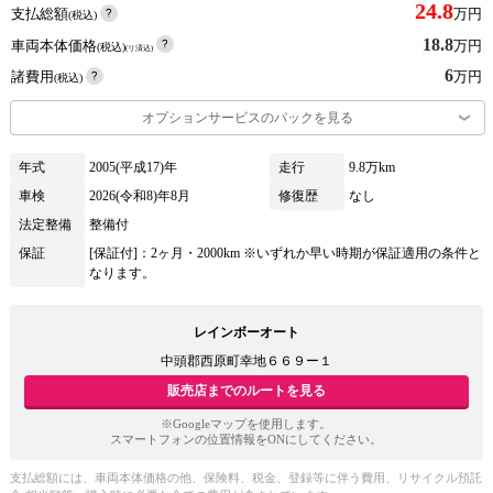
24.8
支払総額
万円
(税込)
18.8
車両本体価格
万円
(税込)
(リ済込)
6
諸費用
万円
(税込)
オプションサービスのパックを見る
年式
2005(平成17)年
走行
9.8万km
車検
2026(令和8)年8月
修復歴
なし
法定整備
整備付
保証
[保証付]：2ヶ月・2000km ※いずれか早い時期が保証適用の条件と
なります。
レインボーオート
中頭郡西原町幸地６６９ー１
販売店までのルートを見る
※Googleマップを使用します。
スマートフォンの位置情報をONにしてください。
支払総額には、車両本体価格の他、保険料、税金、登録等に伴う費用、リサイクル預託