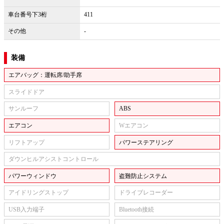
車台番号下3桁
411
その他
-
装備
エアバッグ：運転席/助手席
スライドドア
サンルーフ
ABS
エアコン
Wエアコン
リフトアップ
パワーステアリング
ダウンヒルアシストコントロール
パワーウィンドウ
盗難防止システム
アイドリングストップ
ドライブレコーダー
USB入力端子
Bluetooth接続