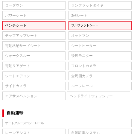
ローダウン
ランフラットタイヤ
パワーシート
3列シート
ベンチシート
フルフラットシート
チップアップシート
オットマン
電動格納サードシート
シートヒーター
ウォークスルー
後席モニター
電動リアゲート
フロントカメラ
シートエアコン
全周囲カメラ
サイドカメラ
ルーフレール
エアサスペンション
ヘッドライトウォッシャー
自動運転
オートクルーズコントロール
レーンアシスト
自動駐車システム