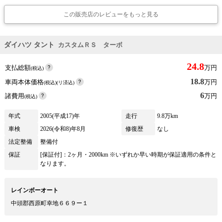
この販売店のレビューをもっと見る
ダイハツ タント
カスタムＲＳ ターボ
24.8
支払総額
万円
(税込)
18.8
車両本体価格
万円
(税込)(リ済込)
6
諸費用
万円
(税込)
年式
2005(平成17)年
走行
9.8万km
車検
2026(令和8)年8月
修復歴
なし
法定整備
整備付
保証
[保証付]：2ヶ月・2000km ※いずれか早い時期が保証適用の条件と
なります。
レインボーオート
中頭郡西原町幸地６６９ー１