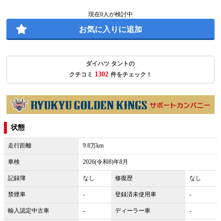
現在
0
人が検討中
お気に入りに追加
ダイハツ タントの
1302
クチコミ
件をチェック！
状態
走行距離
9.8万km
車検
2026(令和8)年8月
記録簿
なし
修復歴
なし
禁煙車
-
登録済未使用車
-
輸入認定中古車
-
ディーラー車
-