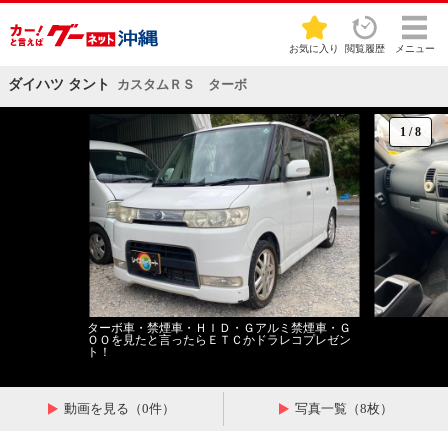
お気に入り
閲覧履歴
メニュー
ダイハツ タント
カスタムＲＳ ターボ
1
/
8
ターボ車・禁煙車・ＨＩＤ・Ｇアルミ禁煙車・Ｇ
ＯＯを見たと言ったらＥＴＣかドラレコプレゼン
ト！
動画を見る（0件）
写真一覧（8枚）