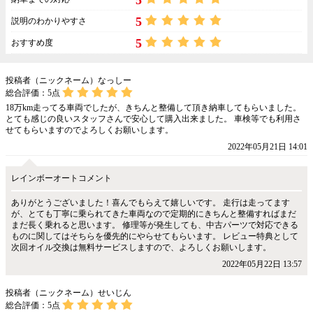
5
5
説明のわかりやすさ
5
おすすめ度
投稿者（ニックネーム）なっしー
総合評価：
5
点
18万km走ってる車両でしたが、きちんと整備して頂き納車してもらいました。
とても感じの良いスタッフさんで安心して購入出来ました。 車検等でも利用さ
せてもらいますのでよろしくお願いします。
2022年05月21日 14:01
レインボーオートコメント
ありがとうございました！喜んでもらえて嬉しいです。 走行は走ってます
が、とても丁寧に乗られてきた車両なので定期的にきちんと整備すればまだ
まだ長く乗れると思います。 修理等が発生しても、中古パーツで対応できる
ものに関してはそちらを優先的にやらせてもらいます。 レビュー特典として
次回オイル交換は無料サービスしますので、よろしくお願いします。
2022年05月22日 13:57
投稿者（ニックネーム）せいじん
総合評価：
5
点