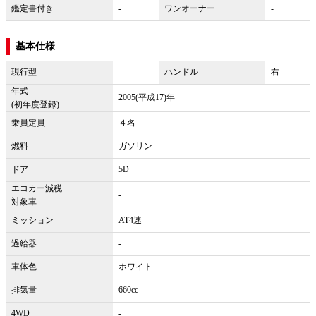
鑑定書付き
-
ワンオーナー
-
基本仕様
現行型
-
ハンドル
右
年式
2005(平成17)年
(初年度登録)
乗員定員
４名
燃料
ガソリン
ドア
5D
エコカー減税
-
対象車
ミッション
AT4速
過給器
-
車体色
ホワイト
排気量
660cc
4WD
-