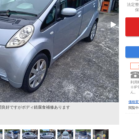
法定整
保
利用時
※I
ん。
価格変
関良好ですがボディ錆腐食補修あります
閲覧中