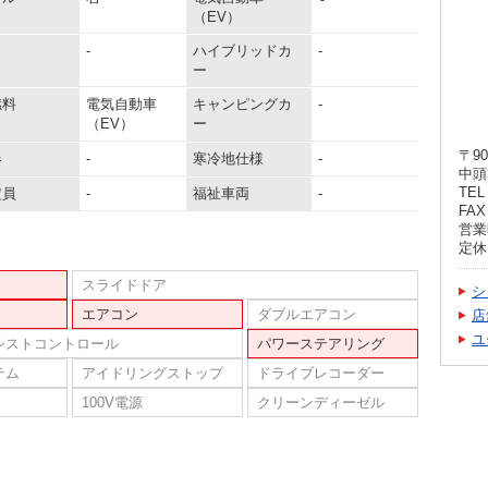
（EV）
-
ハイブリッドカ
-
ー
燃料
電気自動車
キャンピングカ
-
（EV）
ー
〒90
器
-
寒冷地仕様
-
中頭
TEL 
定員
-
福祉車両
-
FAX 
営業
定休
スライドドア
シ
エアコン
ダブルエアコン
店
ユ
シストコントロール
パワーステアリング
テム
アイドリングストップ
ドライブレコーダー
100V電源
クリーンディーゼル