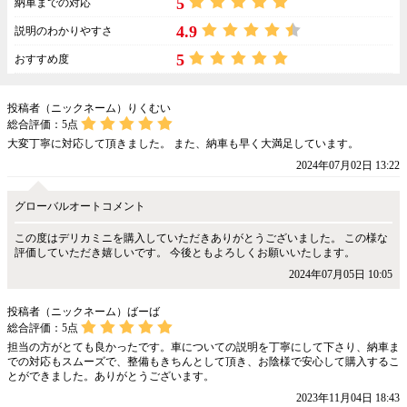
5
納車までの対応
4.9
説明のわかりやすさ
5
おすすめ度
投稿者（ニックネーム）りくむい
総合評価：
5
点
大変丁寧に対応して頂きました。 また、納車も早く大満足しています。
2024年07月02日 13:22
グローバルオートコメント
この度はデリカミニを購入していただきありがとうございました。 この様な
評価していただき嬉しいです。 今後ともよろしくお願いいたします。
2024年07月05日 10:05
投稿者（ニックネーム）ばーば
総合評価：
5
点
担当の方がとても良かったです。車についての説明を丁寧にして下さり、納車ま
での対応もスムーズで、整備もきちんとして頂き、お陰様で安心して購入するこ
とができました。ありがとうございます。
2023年11月04日 18:43