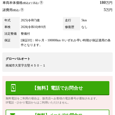
180
車両本体価格
万円
(税込)(リ済込)
5
諸費用
万円
(税込)
年式
2025(令和7)後
走行
5km
車検
2028(令和10)年9月
修復歴
なし
法定整備
整備付
保証
[保証付]：60ヶ月・100000km ※いずれか早い時期が保証適用の条
件となります。
グローバルオート
南城市大里字古堅４５０－１
【無料】電話でお問合せ
無料電話をご利用の場合は、販売店へお客様の電話番号が通知されます。
IP電話・ひかり電話からはご利用いただけません。