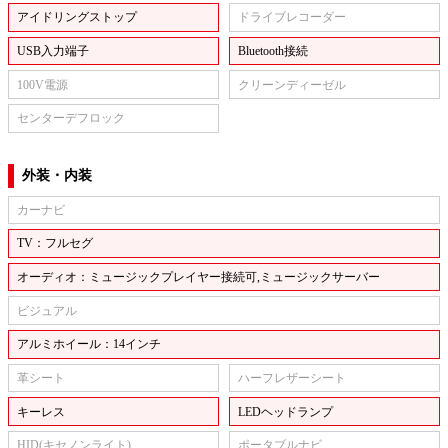
アイドリングストップ
ドライブレコーダー
USB入力端子
Bluetooth接続
100V電源
クリーンディーゼル
センターデフロック
外装・内装
カーナビ
TV：フルセグ
オーディオ：ミュージックプレイヤー接続可,ミュージックサーバー
ビジュアル
アルミホイール：14インチ
革シート
ハーフレザーシート
キーレス
LEDヘッドランプ
HID(キセノンライト)
ポータブルナビ