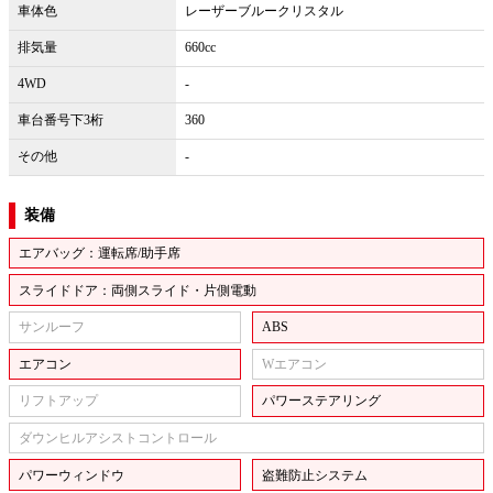
車体色
レーザーブルークリスタル
排気量
660cc
4WD
-
車台番号下3桁
360
その他
-
装備
エアバッグ：運転席/助手席
スライドドア：両側スライド・片側電動
サンルーフ
ABS
エアコン
Wエアコン
リフトアップ
パワーステアリング
ダウンヒルアシストコントロール
パワーウィンドウ
盗難防止システム