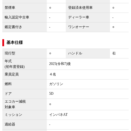
禁煙車
○
登録済未使用車
○
輸入認定中古車
-
ディーラー車
-
鑑定書付き
-
ワンオーナー
○
基本仕様
現行型
○
ハンドル
右
年式
2025(令和7)後
(初年度登録)
乗員定員
４名
燃料
ガソリン
ドア
5D
エコカー減税
○
対象車
ミッション
インパネAT
過給器
-