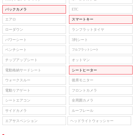
バックカメラ
ETC
エアロ
スマートキー
ローダウン
ランフラットタイヤ
パワーシート
3列シート
ベンチシート
フルフラットシート
チップアップシート
オットマン
電動格納サードシート
シートヒーター
ウォークスルー
後席モニター
電動リアゲート
フロントカメラ
シートエアコン
全周囲カメラ
サイドカメラ
ルーフレール
エアサスペンション
ヘッドライトウォッシャー