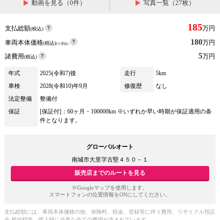
動画を見る（0件）
写真一覧（27枚）
185
支払総額
万円
(税込)
180
車両本体価格
万円
(税込)
(リ済込)
5
諸費用
万円
(税込)
年式
2025(令和7)後
走行
5km
車検
2028(令和10)年9月
修復歴
なし
法定整備
整備付
保証
[保証付]：60ヶ月・100000km ※いずれか早い時期が保証適用の条
件となります。
グローバルオート
南城市大里字古堅４５０－１
販売店までのルートを見る
※Googleマップを使用します。
スマートフォンの位置情報をONにしてください。
支払総額には、車両本体価格の他、保険料、税金、登録等に伴う費用、リサイクル預託
金 相当額等、購入時に必要な全ての費用が含まれています。