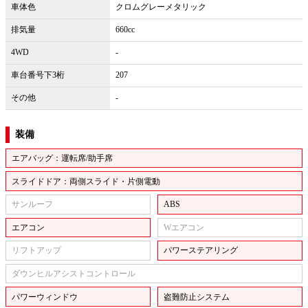
車体色
クロムグレーメタリック
排気量
660cc
4WD
-
車台番号下3桁
207
その他
-
装備
エアバッグ：運転席/助手席
スライドドア：両側スライド・片側電動
サンルーフ
ABS
エアコン
Wエアコン
リフトアップ
パワーステアリング
ダウンヒルアシストコントロール
パワーウィンドウ
盗難防止システム