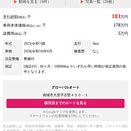
動画を見る（0件）
写真一覧（28枚）
183
支払総額
万円
(税込)
178
車両本体価格
万円
(税込)
(リ済込)
5
諸費用
万円
(税込)
年式
2025(令和7)後
走行
6km
車検
2028(令和10)年8月
修復歴
なし
法定整備
整備付
保証
[保証付]：60ヶ月・100000km ※いずれか早い時期が保証適用の条
件となります。
グローバルオート
南城市大里字古堅４５０－１
販売店までのルートを見る
※Googleマップを使用します。
スマートフォンの位置情報をONにしてください。
支払総額には、車両本体価格の他、保険料、税金、登録等に伴う費用、リサイクル預託
金 相当額等、購入時に必要な全ての費用が含まれています。