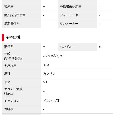
禁煙車
○
登録済未使用車
○
輸入認定中古車
-
ディーラー車
-
鑑定書付き
-
ワンオーナー
○
基本仕様
現行型
○
ハンドル
右
年式
2025(令和7)後
(初年度登録)
乗員定員
４名
燃料
ガソリン
ドア
5D
エコカー減税
○
対象車
ミッション
インパネAT
過給器
-