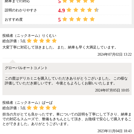
5
納車までの対応
4.9
説明のわかりやすさ
5
おすすめ度
投稿者（ニックネーム）りくむい
総合評価：
5
点
大変丁寧に対応して頂きました。 また、納車も早く大満足しています。
2024年07月02日 13:22
グローバルオートコメント
この度はデリカミニを購入していただきありがとうございました。 この様な
評価していただき嬉しいです。 今後ともよろしくお願いいたします。
2024年07月05日 10:05
投稿者（ニックネーム）ばーば
総合評価：
5
点
担当の方がとても良かったです。車についての説明を丁寧にして下さり、納車ま
での対応もスムーズで、整備もきちんとして頂き、お陰様で安心して購入するこ
とができました。ありがとうございます。
2023年11月04日 18:43