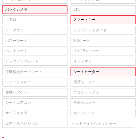
バックカメラ
ETC
エアロ
スマートキー
ローダウン
ランフラットタイヤ
パワーシート
3列シート
ベンチシート
フルフラットシート
チップアップシート
オットマン
電動格納サードシート
シートヒーター
ウォークスルー
後席モニター
電動リアゲート
フロントカメラ
シートエアコン
全周囲カメラ
サイドカメラ
ルーフレール
エアサスペンション
ヘッドライトウォッシャー