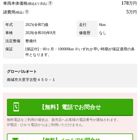
178
車両本体価格
万円
(税込)(リ済込)
5
諸費用
万円
(税込)
年式
2025(令和7)後
走行
6km
車検
2028(令和10)年8月
修復歴
なし
法定整備
整備付
保証
[保証付]：60ヶ月・100000km ※いずれか早い時期が保証適用の条
件となります。
グローバルオート
南城市大里字古堅４５０－１
【無料】電話でお問合せ
無料電話をご利用の場合は、販売店へお客様の電話番号が通知されます。
IP電話・ひかり電話からはご利用いただけません。