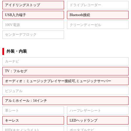
アイドリングストップ
ドライブレコーダー
USB入力端子
Bluetooth接続
100V電源
クリーンディーゼル
センターデフロック
外装・内装
カーナビ
TV：フルセグ
オーディオ：ミュージックプレイヤー接続可,ミュージックサーバー
ビジュアル
アルミホイール：14インチ
革シート
ハーフレザーシート
キーレス
LEDヘッドランプ
HID(キセノンライト)
ポータブルナビ