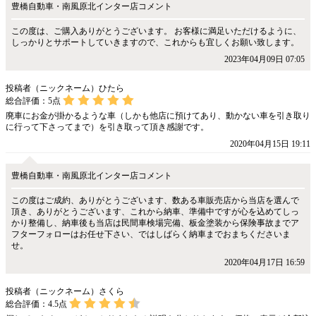
豊橋自動車・南風原北インター店コメント
この度は、ご購入ありがとうございます。 お客様に満足いただけるように、
しっかりとサポートしていきますので、これからも宜しくお願い致します。
2023年04月09日 07:05
投稿者（ニックネーム）ひたら
総合評価：
5
点
廃車にお金が掛かるような車（しかも他店に預けてあり、動かない車を引き取り
に行って下さってまで）を引き取って頂き感謝です。
2020年04月15日 19:11
豊橋自動車・南風原北インター店コメント
この度はご成約、ありがとうございます、数ある車販売店から当店を選んで
頂き、ありがとうございます、これから納車、準備中ですが心を込めてしっ
かり整備し、納車後も当店は民間車検場完備、板金塗装から保険事故までア
フターフォローはお任せ下さい、ではしばらく納車までおまちくださいま
せ。
2020年04月17日 16:59
投稿者（ニックネーム）さくら
総合評価：
4.5
点