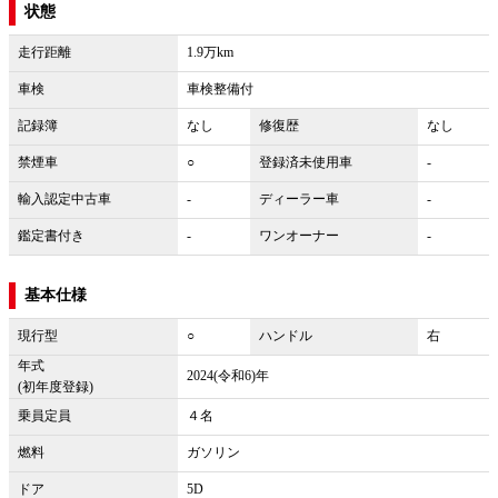
状態
走行距離
1.9万km
車検
車検整備付
記録簿
なし
修復歴
なし
禁煙車
○
登録済未使用車
-
輸入認定中古車
-
ディーラー車
-
鑑定書付き
-
ワンオーナー
-
基本仕様
現行型
○
ハンドル
右
年式
2024(令和6)年
(初年度登録)
乗員定員
４名
燃料
ガソリン
ドア
5D