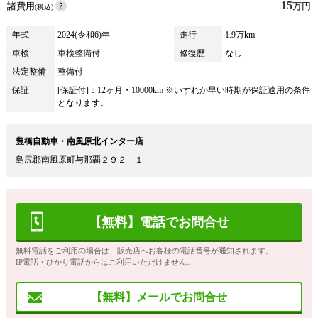
15
諸費用
万円
(税込)
年式
2024(令和6)年
走行
1.9万km
車検
車検整備付
修復歴
なし
法定整備
整備付
保証
[保証付]：12ヶ月・10000km ※いずれか早い時期が保証適用の条件
となります。
豊橋自動車・南風原北インター店
島尻郡南風原町与那覇２９２－１
【無料】電話でお問合せ
無料電話をご利用の場合は、販売店へお客様の電話番号が通知されます。
IP電話・ひかり電話からはご利用いただけません。
【無料】メールでお問合せ