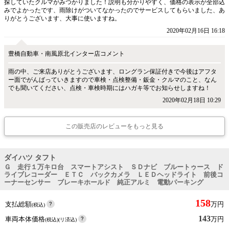
探していたクルマがみつかりました！説明も分かりやすく、価格の表示が全部込
みでよかったです、雨除けがついてなかったのでサービスしてもらいました、あ
りがとうございます、大事に使いますね。
2020年02月16日 16:18
豊橋自動車・南風原北インター店コメント
雨の中、ご来店ありがとうございます、ロングラン保証付きで今後はアフタ
ー面でがんばっていきますので車検・点検整備・鈑金・クルマのこと、なん
でも聞いてください、点検・車検時期にはハガキ等でお知らせしますね！
2020年02月18日 10:29
この販売店のレビューをもっと見る
ダイハツ タフト
Ｇ 走行１万キロ台 スマートアシスト ＳＤナビ ブルートゥース ド
ライブレコーダー ＥＴＣ バックカメラ ＬＥＤヘッドライト 前後コ
ーナーセンサー ブレーキホールド 純正アルミ 電動パーキング
158
支払総額
万円
(税込)
143
車両本体価格
万円
(税込)(リ済込)