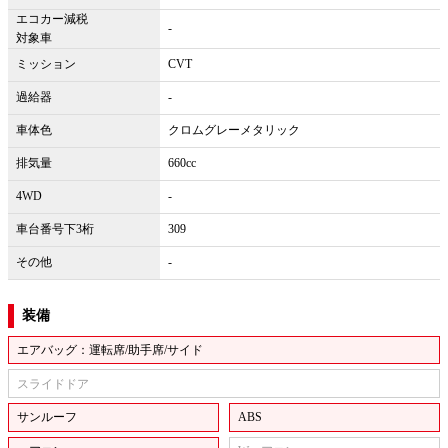
エコカー減税
-
対象車
ミッション
CVT
過給器
-
車体色
クロムグレーメタリック
排気量
660cc
4WD
-
車台番号下3桁
309
その他
-
装備
エアバッグ：運転席/助手席/サイド
スライドドア
サンルーフ
ABS