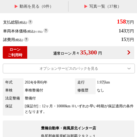
動画を見る（0件）
写真一覧（37枚）
158
支払総額
万円
(税込)
143
車両本体価格
万円
(税込)
(リ済込)
15
諸費用
万円
(税込)
ローン
35,300
月々
円
通常ローン
ご利用時
オプションサービスのパックを見る
年式
2024(令和6)年
走行
1.9万km
車検
車検整備付
修復歴
なし
法定整備
整備付
保証
[保証付]：12ヶ月・10000km ※いずれか早い時期が保証適用の条件
となります。
豊橋自動車・南風原北インター店
島尻郡南風原町与那覇２９２－１