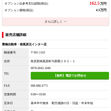
162.5
オプション込参考支払総額
(税込)
万円
4.5万円
オプション価格
(税込)
さらに詳しく
販売店舗詳細
豊橋自動車・南風原北インター店
郵便番号
〒901-1103
住所
島尻郡南風原町与那覇２９２－１
0078-6042-1840
TEL
【無料】電話でお問合せ
FAX
098-888-4773
営業時間
9:00〜18:00
定休日
基本年中無休 勤労感謝の日・旧盆・年末年始