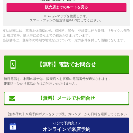
販売店までのルートを見る
※Googleマップを使用します。
スマートフォンの位置情報をONにしてください。
支払総額には、車両本体価格の他、保険料、税金、登録等に伴う費用、リサイクル預託
金 相当額等、購入時に必要な全ての費用が含まれています。
当該価格は、登録等の時期や地域などについて一定の条件を付した価格になります。
【無料】電話でお問合せ
無料電話をご利用の場合は、販売店へお客様の電話番号が通知されます。
IP電話・ひかり電話からはご利用いただけません。
【無料】メールでお問合せ
【無料予約】来店予約ボタンをタップ後、カレンダーから日時を選択してください
1分で予約完了
オンラインで来店予約