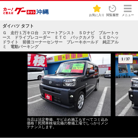
お気に入り
閲覧履歴
メニュー
ダイハツ タフト
Ｇ 走行１万キロ台 スマートアシスト ＳＤナビ ブルートゥ
ース ドライブレコーダー ＥＴＣ バックカメラ ＬＥＤヘッ
ドライト 前後コーナーセンサー ブレーキホールド 純正アル
ミ 電動パーキング
1
/
37
当店は法定整備、サビ止め施工もすべてコミ込み
価格！民間車検場完備の整備工場でしっかりメン
テナンスします。