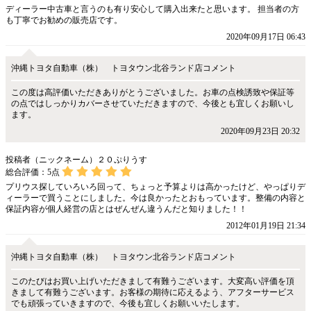
ディーラー中古車と言うのも有り安心して購入出来たと思います。 担当者の方
も丁寧でお勧めの販売店です。
2020年09月17日 06:43
沖縄トヨタ自動車（株） トヨタウン北谷ランド店コメント
この度は高評価いただきありがとうございました。お車の点検誘致や保証等
の点ではしっかりカバーさせていただきますので、今後とも宜しくお願いし
ます。
2020年09月23日 20:32
投稿者（ニックネーム）２０ぷりうす
総合評価：
5
点
プリウス探していろいろ回って、ちょっと予算よりは高かったけど、やっぱりデ
ィーラーで買うことにしました。今は良かったとおもっています。整備の内容と
保証内容が個人経営の店とはぜんぜん違うんだと知りました！！
2012年01月19日 21:34
沖縄トヨタ自動車（株） トヨタウン北谷ランド店コメント
このたびはお買い上げいただきまして有難うございます。大変高い評価を頂
きまして有難うございます。お客様の期待に応えるよう、アフターサービス
でも頑張っていきますので、今後も宜しくお願いいたします。