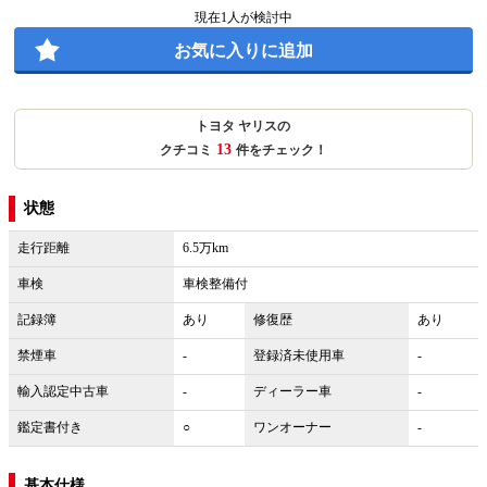
現在
1
人が検討中
お気に入りに追加
トヨタ ヤリスの
13
クチコミ
件をチェック！
状態
走行距離
6.5万km
車検
車検整備付
記録簿
あり
修復歴
あり
禁煙車
-
登録済未使用車
-
輸入認定中古車
-
ディーラー車
-
鑑定書付き
○
ワンオーナー
-
基本仕様