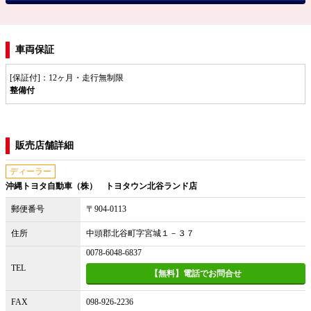
車両保証
[保証付]：12ヶ月・走行無制限
整備付
販売店舗詳細
ディーラー
沖縄トヨタ自動車（株） トヨタウン北谷ランド店
郵便番号
〒904-0113
住所
中頭郡北谷町字宮城１－３７
0078-6048-6837
TEL
【無料】電話でお問合せ
FAX
098-926-2236