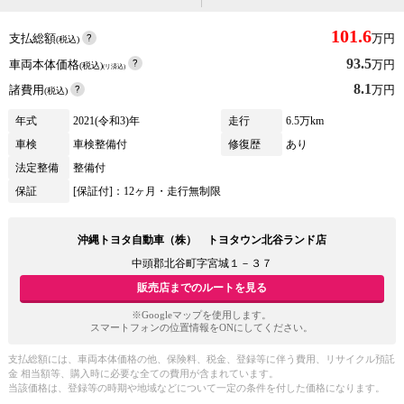
101.6
支払総額
万円
(税込)
93.5
車両本体価格
万円
(税込)
(リ済込)
8.1
諸費用
万円
(税込)
年式
2021(令和3)年
走行
6.5万km
車検
車検整備付
修復歴
あり
法定整備
整備付
保証
[保証付]：12ヶ月・走行無制限
沖縄トヨタ自動車（株） トヨタウン北谷ランド店
中頭郡北谷町字宮城１－３７
販売店までのルートを見る
※Googleマップを使用します。
スマートフォンの位置情報をONにしてください。
支払総額には、車両本体価格の他、保険料、税金、登録等に伴う費用、リサイクル預託
金 相当額等、購入時に必要な全ての費用が含まれています。
当該価格は、登録等の時期や地域などについて一定の条件を付した価格になります。