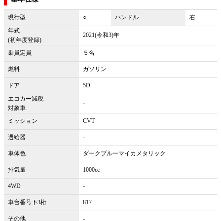
現行型
○
ハンドル
右
年式
2021(令和3)年
(初年度登録)
乗員定員
５名
燃料
ガソリン
ドア
5D
エコカー減税
-
対象車
ミッション
CVT
過給器
-
車体色
ダークブルーマイカメタリック
排気量
1000cc
4WD
-
車台番号下3桁
817
その他
-