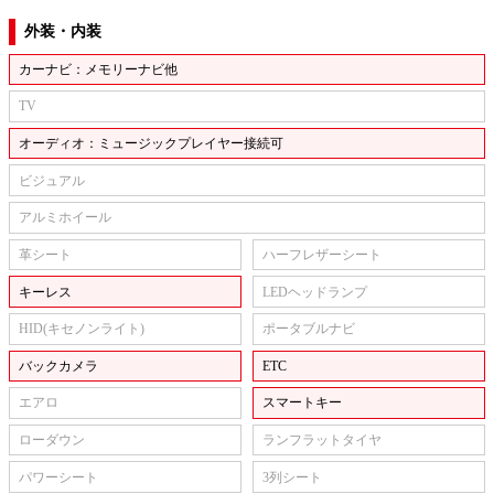
外装・内装
カーナビ：メモリーナビ他
TV
オーディオ：ミュージックプレイヤー接続可
ビジュアル
アルミホイール
革シート
ハーフレザーシート
キーレス
LEDヘッドランプ
HID(キセノンライト)
ポータブルナビ
バックカメラ
ETC
エアロ
スマートキー
ローダウン
ランフラットタイヤ
パワーシート
3列シート