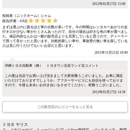
2012年02月27日 15:00
投稿者（ニックネーム）シャム
総合評価：
4.8
点
まずは選ぶのに困るほど車の台数が多いです。今の時期はレンタカーあがりの走
行キロが少ない車がたくさんあったので、自分の場合は好きな色の車が選べまし
た。保証内容なんかは一般の販売店よりも充実していると思うので、ディーラー
で買って良かったと思います。比較的新しい車や、事故歴の無い車を探している
人は見に行くだけでもいいお店だと思います。
2011年11月21日 19:49
沖縄トヨタ自動車（株） トヨタウン北谷ランド店コメント
この度は当店でお買い上げ頂きまして大変有難うございました。お車に満足
いただけておりますでしょうか。アフターサービスにも自信を持っておりま
すので、今後も末永いお付き合いをさせてください。有難うございました。
2012年02月27日 14:58
この販売店のレビューをもっと見る
トヨタ ヤリス
Ｘ メモリーナビ ミュージックプレイヤー接続可 バックカメラ 衝突