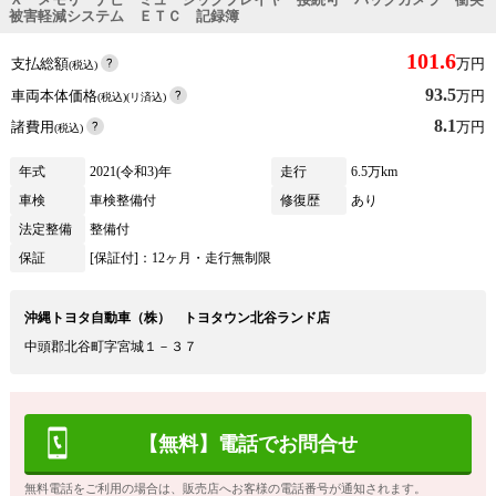
被害軽減システム ＥＴＣ 記録簿
101.6
支払総額
万円
(税込)
93.5
車両本体価格
万円
(税込)(リ済込)
8.1
諸費用
万円
(税込)
年式
2021(令和3)年
走行
6.5万km
車検
車検整備付
修復歴
あり
法定整備
整備付
保証
[保証付]：12ヶ月・走行無制限
沖縄トヨタ自動車（株） トヨタウン北谷ランド店
中頭郡北谷町字宮城１－３７
【無料】電話でお問合せ
無料電話をご利用の場合は、販売店へお客様の電話番号が通知されます。