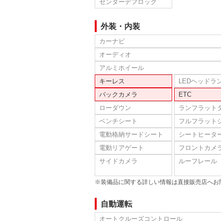
センターデフロック
外装・内装
カーナビ
オーディオ
アルミホイール
キーレス
LEDヘッドラ
バックカメラ
ETC
ローダウン
ランフラット
ベンチシート
フルフラット
電動格納サードシート
シートヒータ
電動リアゲート
フロントカメ
サイドカメラ
ルーフレール
※装備品に関する詳しい情報は直接販売店へお
自動運転
オートクルーズコントロール