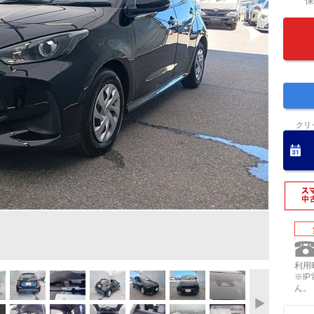
保
クリ
利用時
※I
ん。