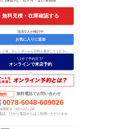
証
[保証付]：12ヶ月・走行無制限
無料見積・在庫確認する
現在
0
人が検討中
お気に入りに追加
ック後、カレンダーから日時を選択してください
1分で予約完了
オンラインで来店予約
無料電話でお問い合わせ
無料
0078-6048-609026
間帯 8：00〜22：00
P電話、ひかり電話からはご利用いただけませ