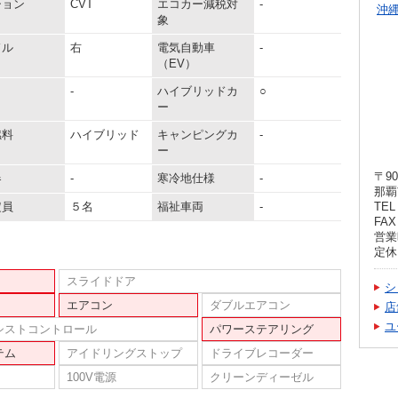
ション
CVT
エコカー減税対
-
沖
象
ドル
右
電気自動車
-
（EV）
-
ハイブリッドカ
○
ー
燃料
ハイブリッド
キャンピングカ
-
ー
〒90
器
-
寒冷地仕様
-
那覇
定員
５名
福祉車両
-
TEL 
FAX 
営業時
定休
スライドドア
シ
エアコン
ダブルエアコン
店
ユ
シストコントロール
パワーステアリング
テム
アイドリングストップ
ドライブレコーダー
100V電源
クリーンディーゼル