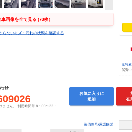
車画像を全て見る (70枚）
からないキズ・汚れの状態を確認する
価格変
閲覧中
わせ
お気に入りに
609026
追加
在
ません。 利用時間帯 8：00〜22：
装備略号/用語解説