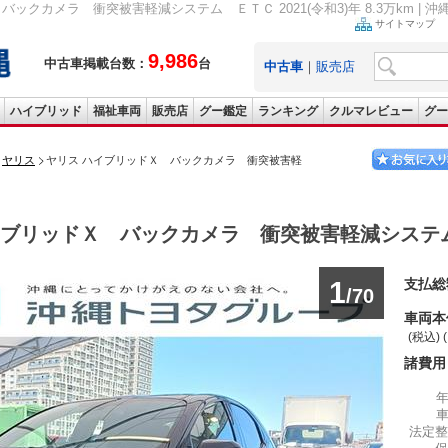
ックカメラ 衝突被害軽減システム ＥＴＣ 2021(令和3)年 8.3万km | 沖
サイトマップ
9,986
中古車掲載台数：
台
中古車
｜
販売店
ハイブリッド
福祉車両
販売店
グー鑑定
ランキング
クルマレビュー
グー
ヤリス
ヤリス ハイブリッドＸ バックカメラ 衝突被害軽
ブリッドＸ バックカメラ 衝突被害軽減システ
1
支払総
/70
車両本
(税込) 
諸費用
法定整