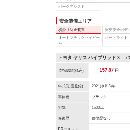
パークアシスト
安全装備エリア
横滑り防止装置
衝突安全ボデ
オートマチックハイビー
オートライト
ム
トヨタ ヤリス ハイブリッドＸ 
157.8
支払総額
(税込)
万円
年式(初度登録)
2021(令和3)年
車体色
ブラック
排気
1500cc
修復歴
修復歴なし
PRコメント