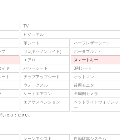
TV
ビジュアル
革シート
ハーフレザーシート
ンプ
HID(キセノンライト)
ポータブルナビ
エアロ
スマートキー
タイヤ
パワーシート
3列シート
シート
チップアップシート
オットマン
ー
ウォークスルー
後席モニター
ラ
シートエアコン
全周囲カメラ
エアサスペンション
ヘッドライトウォッシャ
ー
問い合せください。
レーンアシスト
自動駐車システム