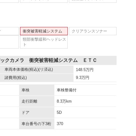
ィ
衝突被害軽減システム
クリアランスソナー
頸部衝撃緩和ヘッドレス
ト
バックカメラ 衝突被害軽減システム ＥＴＣ
車両本体価格
(税込)(リ済込)
148.5
万円
諸費用
(税込)
9.3
万円
車検
車検整備付
走行距離
8.3万km
ドア
5D
車台番号の下3桁
370