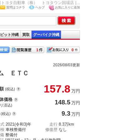
縄トヨタ自動車（株） トヨタウン国場店 |...
質問はコチラ
ヘルプ
お気に入りに追加
ピット沖縄
買取
グーバイク沖縄
1
0
2026/08/03更新
ム ＥＴＣ
157.8
額
(税込)
万円
体価格
148.5
万円
(リ済込)
9.3
(税込)
万円
年式
2021(令和3)年
走行
8.3万km
車検
車検整備付
修復歴
なし
備
整備付