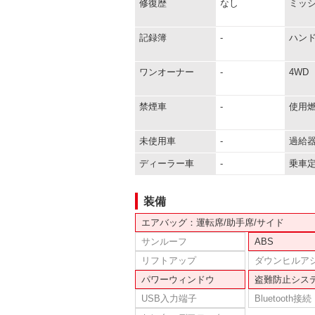
修復歴
なし
ミッ
記録簿
-
ハン
ワンオーナー
-
4WD
禁煙車
-
使用
未使用車
-
過給
ディーラー車
-
乗車
装備
エアバッグ：運転席/助手席/サイド
サンルーフ
ABS
リフトアップ
ダウンヒルア
パワーウィンドウ
盗難防止シス
USB入力端子
Bluetooth接続