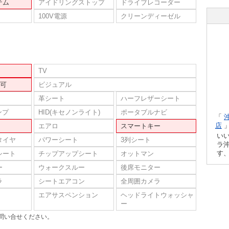
テム
アイドリングストップ
ドライブレコーダー
100V電源
クリーンディーゼル
TV
可
ビジュアル
革シート
ハーフレザーシート
ンプ
HID(キセノンライト)
ポータブルナビ
「
店
エアロ
スマートキー
い
タイヤ
パワーシート
3列シート
ラ
す
シート
チップアップシート
オットマン
ー
ウォークスルー
後席モニター
ラ
シートエアコン
全周囲カメラ
エアサスペンション
ヘッドライトウォッシャ
ー
問い合せください。