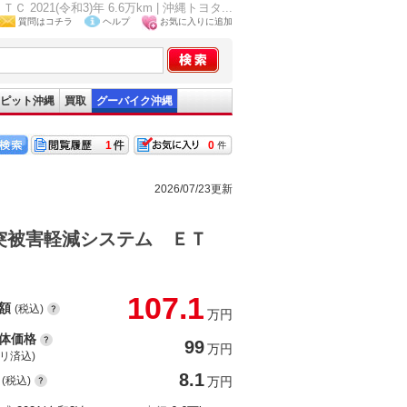
(令和3)年 6.6万km | 沖縄トヨタ...
質問はコチラ
ヘルプ
お気に入りに追加
ピット沖縄
買取
グーバイク沖縄
1
0
2026/07/23更新
突被害軽減システム ＥＴ
107.1
額
(税込)
万円
体価格
99
万円
(リ済込)
8.1
(税込)
万円