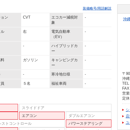
装備略号/用語解説
ション
CVT
エコカー減税対
-
沖
象
ドル
右
電気自動車
-
（EV）
-
ハイブリッドカ
-
ー
燃料
ガソリン
キャンピングカ
-
ー
〒90
器
-
寒冷地仕様
-
沖縄
定員
５名
福祉車両
-
TEL 
FAX 
営業時
定休
スライドドア
シ
エアコン
ダブルエアコン
店
ユ
シストコントロール
パワーステアリング