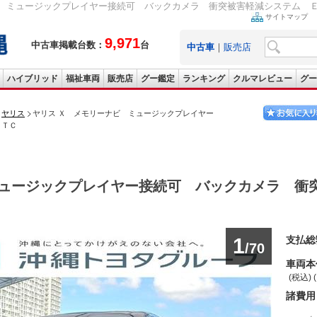
ミュージックプレイヤー接続可 バックカメラ 衝突被害軽減システム ＥＴＣ 2021
サイトマップ
9,971
中古車掲載台数：
台
中古車
｜
販売店
ハイブリッド
福祉車両
販売店
グー鑑定
ランキング
クルマレビュー
グー
ヤリス
ヤリス Ｘ メモリーナビ ミュージックプレイヤー
ＥＴＣ
ュージックプレイヤー接続可 バックカメラ 衝
1
支払総
/70
車両本
(税込) 
諸費用