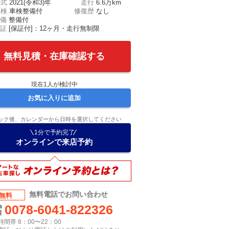
年式
2021(令和3)年
走行
6.6万km
車検
車検整備付
修復歴
なし
備
整備付
証
[保証付]：12ヶ月・走行無制限
無料見積・在庫確認する
現在
1
人が検討中
お気に入りに追加
ック後、カレンダーから日時を選択してください
1分で予約完了
オンラインで来店予約
無料電話でお問い合わせ
無料
0078-6041-822326
間帯 8：00〜22：00