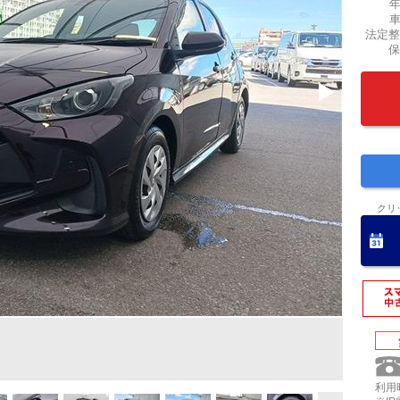
法定整
保
クリ
利用時