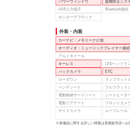
パワーウィンドウ
盗難防止シス
USB入力端子
Bluetooth接続
センターデフロック
外装・内装
カーナビ：メモリーナビ他
オーディオ：ミュージックプレイヤー接続
アルミホイール
キーレス
LEDヘッドラ
バックカメラ
ETC
ローダウン
ランフラット
ベンチシート
フルフラット
電動格納サードシート
シートヒータ
電動リアゲート
フロントカメ
サイドカメラ
ルーフレール
※装備品に関する詳しい情報は直接販売店へお