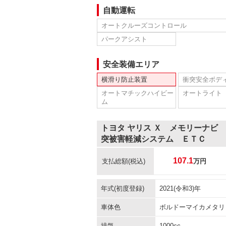
自動運転
オートクルーズコントロール
パークアシスト
安全装備エリア
横滑り防止装置
衝突安全ボデ
オートマチックハイビー
オートライト
ム
トヨタ ヤリス Ｘ メモリーナビ
突被害軽減システム ＥＴＣ
107.1
支払総額
(税込)
万円
年式(初度登録)
2021(令和3)年
車体色
ボルドーマイカメタリ
排気
1000cc