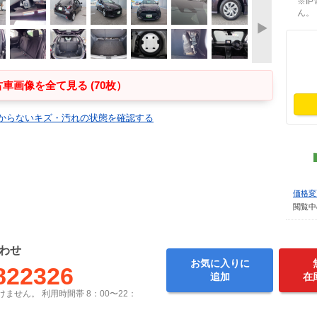
※I
ん。
車画像を全て見る (70枚）
からないキズ・汚れの状態を確認する
価格変
閲覧中
わせ
お気に入りに
822326
追加
在
ません。 利用時間帯 8：00〜22：