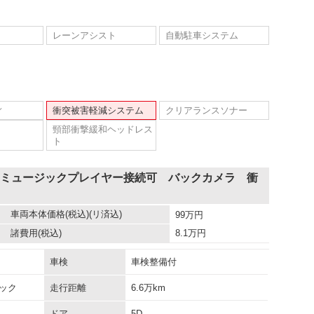
レーンアシスト
自動駐車システム
ィ
衝突被害軽減システム
クリアランスソナー
頸部衝撃緩和ヘッドレス
ト
 ミュージックプレイヤー接続可 バックカメラ 衝
車両本体価格
(税込)(リ済込)
99
万円
諸費用
(税込)
8.1
万円
車検
車検整備付
ック
走行距離
6.6万km
ドア
5D