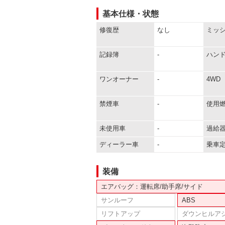
基本仕様・状態
修復歴
なし
ミッ
記録簿
-
ハン
ワンオーナー
-
4WD
禁煙車
-
使用
未使用車
-
過給
ディーラー車
-
乗車
装備
エアバッグ：運転席/助手席/サイド
サンルーフ
ABS
リフトアップ
ダウンヒルア