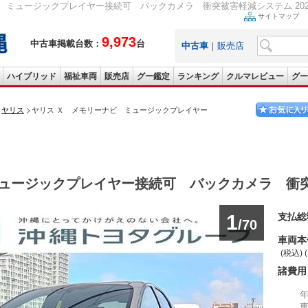
ミュージックプレイヤー接続可 バックカメラ 衝突被害軽減システム 2022(令和4
サイトマップ
9,973
中古車掲載台数：
台
中古車
｜
販売店
ハイブリッド
福祉車両
販売店
グー鑑定
ランキング
クルマレビュー
グー
ヤリス
ヤリス Ｘ メモリーナビ ミュージックプレイヤー
ュージックプレイヤー接続可 バックカメラ 衝
1
支払総
/70
車両本
(税込) 
諸費用