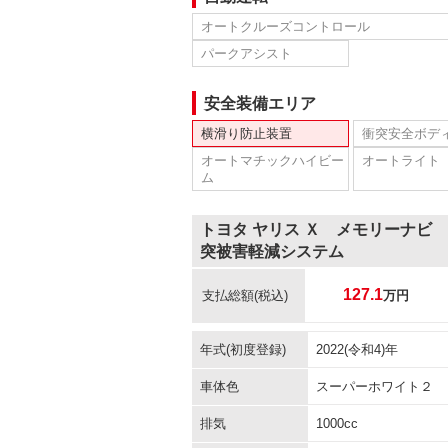
オートクルーズコントロール
パークアシスト
安全装備エリア
横滑り防止装置
衝突安全ボデ
オートマチックハイビー
オートライト
ム
トヨタ ヤリス Ｘ メモリーナビ
突被害軽減システム
127.1
支払総額
(税込)
万円
年式(初度登録)
2022(令和4)年
車体色
スーパーホワイト２
排気
1000cc