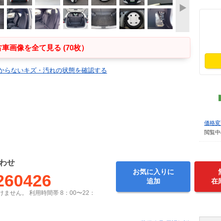
車画像を全て見る (70枚）
からないキズ・汚れの状態を確認する
価格変
閲覧中
わせ
お気に入りに
260426
追加
在
ません。 利用時間帯 8：00〜22：