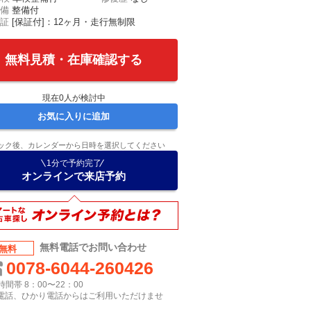
備
整備付
証
[保証付]：12ヶ月・走行無制限
無料見積・在庫確認する
現在
0
人が検討中
お気に入りに追加
ック後、カレンダーから日時を選択してください
1分で予約完了
オンラインで来店予約
無料電話でお問い合わせ
無料
0078-6044-260426
間帯 8：00〜22：00
P電話、ひかり電話からはご利用いただけませ