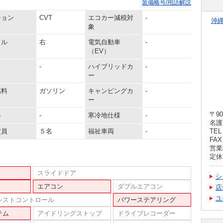
装備略号/用語解説
ション
CVT
エコカー減税対
-
沖
象
ドル
右
電気自動車
-
（EV）
-
ハイブリッドカ
-
ー
燃料
ガソリン
キャンピングカ
-
ー
〒90
器
-
寒冷地仕様
-
名護
定員
５名
福祉車両
-
TEL 
FAX 
営業時
定休
スライドドア
シ
エアコン
ダブルエアコン
店
ユ
シストコントロール
パワーステアリング
テム
アイドリングストップ
ドライブレコーダー