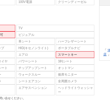
100V電源
クリーンディーゼル
TV
可
ビジュアル
革シート
ハーフレザーシート
ンプ
HID(キセノンライト)
ポータブルナビ
「
店
エアロ
スマートキー
タイヤ
パワーシート
3列シート
シート
チップアップシート
オットマン
ー
ウォークスルー
後席モニター
ラ
シートエアコン
全周囲カメラ
エアサスペンション
ヘッドライトウォッシャ
ー
問い合せください。