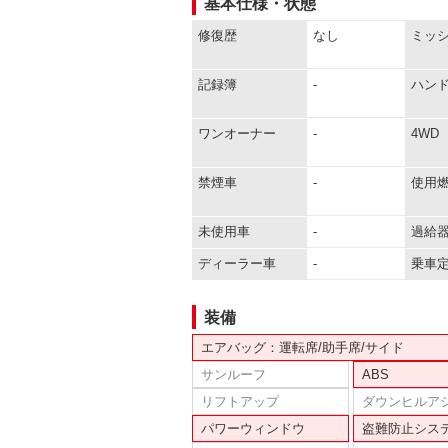
基本仕様・状態
修復歴
なし
ミッ
記録簿
-
ハン
ワンオーナー
-
4WD
禁煙車
-
使用
未使用車
-
過給
ディーラー車
-
乗車
装備
エアバッグ：運転席/助手席/サイド
サンルーフ
ABS
リフトアップ
ダウンヒルア
パワーウィンドウ
盗難防止シス