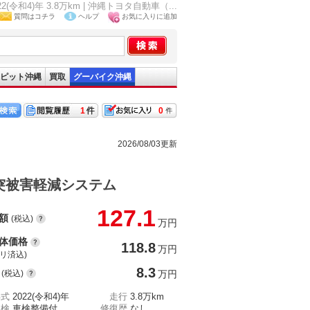
)年 3.8万km | 沖縄トヨタ自動車（...
質問はコチラ
ヘルプ
お気に入りに追加
ピット沖縄
買取
グーバイク沖縄
1
0
2026/08/03更新
突被害軽減システム
127.1
額
(税込)
万円
体価格
118.8
万円
(リ済込)
8.3
(税込)
万円
年式
2022(令和4)年
走行
3.8万km
車検
車検整備付
修復歴
なし