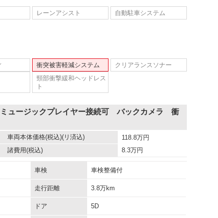
レーンアシスト
自動駐車システム
ィ
衝突被害軽減システム
クリアランスソナー
頸部衝撃緩和ヘッドレス
ト
 ミュージックプレイヤー接続可 バックカメラ 衝
車両本体価格
(税込)(リ済込)
118.8
万円
諸費用
(税込)
8.3
万円
車検
車検整備付
走行距離
3.8万km
ドア
5D