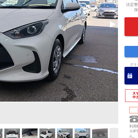
法定整
保
クリ
利用時
※I
ん。