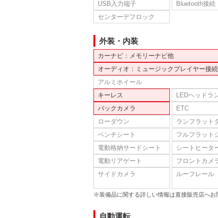
USB入力端子
Bluetooth接続
センターデフロック
外装・内装
カーナビ：メモリーナビ他
オーディオ：ミュージックプレイヤー接続
アルミホイール
キーレス
LEDヘッドラ
バックカメラ
ETC
ローダウン
ランフラット
ベンチシート
フルフラット
電動格納サードシート
シートヒータ
電動リアゲート
フロントカメ
サイドカメラ
ルーフレール
※装備品に関する詳しい情報は直接販売店へお
自動運転