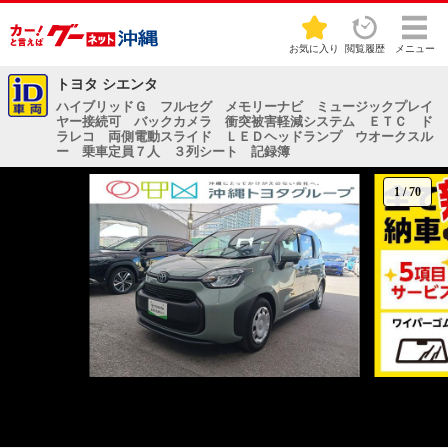
お気に入り
閲覧履歴
メニュー
トヨタ シエンタ
ハイブリッドＧ フルセグ メモリーナビ ミュージックプレイ
ヤー接続可 バックカメラ 衝突被害軽減システム ＥＴＣ ド
ラレコ 両側電動スライド ＬＥＤヘッドランプ ウオークスル
ー 乗車定員７人 ３列シート 記録簿
1
/
70