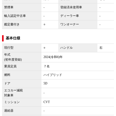
禁煙車
-
登録済未使用車
-
輸入認定中古車
-
ディーラー車
-
鑑定書付き
○
ワンオーナー
-
基本仕様
現行型
○
ハンドル
右
年式
2024(令和6)年
(初年度登録)
乗員定員
７名
燃料
ハイブリッド
ドア
5D
エコカー減税
-
対象車
ミッション
CVT
過給器
-