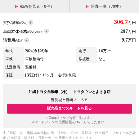
動画を見る（0件）
写真一覧（70枚）
306.7
支払総額
万円
(税込)
297
車両本体価格
万円
(税込)
(リ済込)
9.7
諸費用
万円
(税込)
年式
2024(令和6)年
走行
1.0万km
車検
車検整備付
修復歴
なし
法定整備
整備付
保証
[保証付]：12ヶ月・走行無制限
沖縄トヨタ自動車（株） トヨタウンとよさき店
豊見城市豊崎３－５５
販売店までのルートを見る
※Googleマップを使用します。
スマートフォンの位置情報をONにしてください。
支払総額には、車両本体価格の他、保険料、税金、登録等に伴う費用、リサイクル預託
金 相当額等、購入時に必要な全ての費用が含まれています。