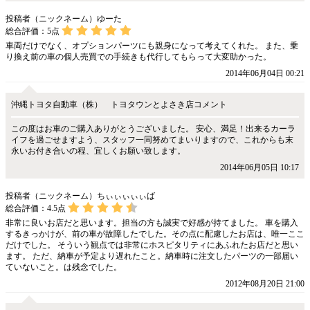
投稿者（ニックネーム）ゆーた
総合評価：
5
点
車両だけでなく、オプションパーツにも親身になって考えてくれた。 また、乗
り換え前の車の個人売買での手続きも代行してもらって大変助かった。
2014年06月04日 00:21
沖縄トヨタ自動車（株） トヨタウンとよさき店コメント
この度はお車のご購入ありがとうございました。 安心、満足！出来るカーラ
イフを過ごせますよう、スタッフ一同努めてまいりますので、これからも末
永いお付き合いの程、宜しくお願い致します。
2014年06月05日 10:17
投稿者（ニックネーム）ちぃぃぃぃぃば
総合評価：
4.5
点
非常に良いお店だと思います。担当の方も誠実で好感が持てました。 車を購入
するきっかけが、前の車が故障したでした。その点に配慮したお店は、唯一ここ
だけでした。 そういう観点では非常にホスピタリティにあふれたお店だと思い
ます。 ただ、納車が予定より遅れたこと。納車時に注文したパーツの一部届い
ていないこと。は残念でした。
2012年08月20日 21:00