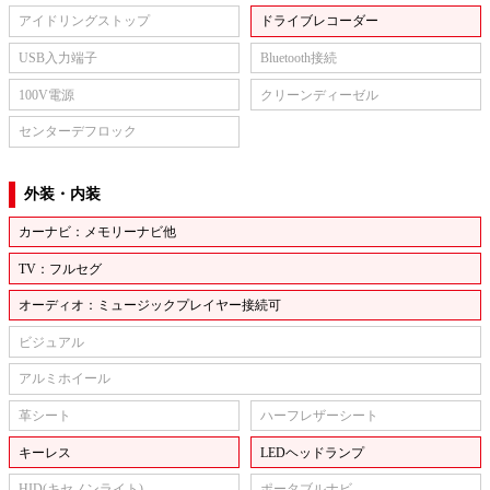
アイドリングストップ
ドライブレコーダー
USB入力端子
Bluetooth接続
100V電源
クリーンディーゼル
センターデフロック
外装・内装
カーナビ：メモリーナビ他
TV：フルセグ
オーディオ：ミュージックプレイヤー接続可
ビジュアル
アルミホイール
革シート
ハーフレザーシート
キーレス
LEDヘッドランプ
HID(キセノンライト)
ポータブルナビ