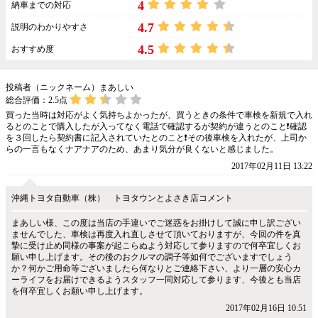
4
納車までの対応
4.7
説明のわかりやすさ
4.5
おすすめ度
投稿者（ニックネーム）まあしい
総合評価：
2.5
点
買った当時は対応がよく気持ちよかったが、買うときの条件で車検を新規で入れ
るとのことで購入したが入ってなく電話で確認するが契約が違うとのこと❗確認
を３回したら契約書に記入されていたとのこと❗その後車検を入れたが、上司か
らの一言もなくナアナアのため、あまり気分が良くないと感じました。
2017年02月11日 13:22
沖縄トヨタ自動車（株） トヨタウンとよさき店コメント
まあしい様、この度は当店の手違いでご迷惑をお掛けして誠に申し訳ござい
ませんでした、車検は再度入れ直しさせて頂いておりますが、今回の件を真
摯に受け止め同様の事案が起こらぬよう対応して参りますので何卒宜しくお
願い申し上げます。その後のおクルマの調子等如何でございますでしょう
か？何かご用命等ございましたら何なりとご連絡下さい、より一層の安心カ
ーライフをお届けできるようスタッフ一同対応して参ります、今後とも当店
を何卒宜しくお願い申し上げます。
2017年02月16日 10:51