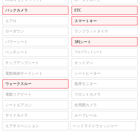
バックカメラ
ETC
エアロ
スマートキー
ローダウン
ランフラットタイヤ
パワーシート
3列シート
ベンチシート
フルフラットシート
チップアップシート
オットマン
電動格納サードシート
シートヒーター
ウォークスルー
後席モニター
電動リアゲート
フロントカメラ
シートエアコン
全周囲カメラ
サイドカメラ
ルーフレール
エアサスペンション
ヘッドライトウォッシャー