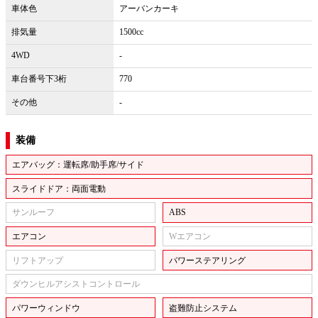
車体色
アーバンカーキ
排気量
1500cc
4WD
-
車台番号下3桁
770
その他
-
装備
エアバッグ：運転席/助手席/サイド
スライドドア：両面電動
サンルーフ
ABS
エアコン
Wエアコン
リフトアップ
パワーステアリング
ダウンヒルアシストコントロール
パワーウィンドウ
盗難防止システム