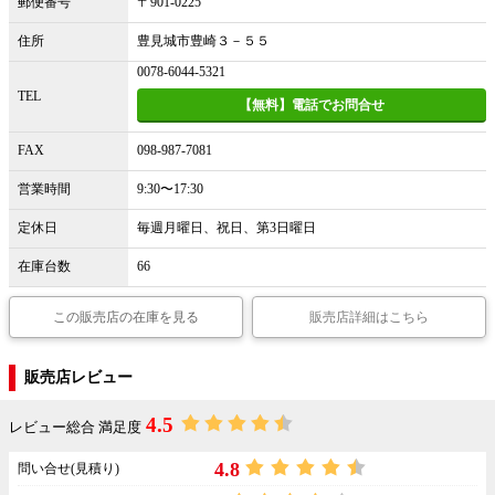
郵便番号
〒901-0225
住所
豊見城市豊崎３－５５
0078-6044-5321
TEL
【無料】電話でお問合せ
FAX
098-987-7081
営業時間
9:30〜17:30
定休日
毎週月曜日、祝日、第3日曜日
在庫台数
66
この販売店の在庫を見る
販売店詳細はこちら
販売店レビュー
4.5
レビュー総合 満足度
4.8
問い合せ(見積り)