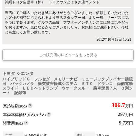
沖縄トヨタ自動車（株） トヨタウンとよさき店コメント
当店にてご購入いただき誠にありがとうございました。信頼していただいた
お客様の期待に応えられるよう当店スタッフ一同、より一層、サービスに気
をつけて参ります。クルマの品質、アフターメンテナンスには特に気を配っ
ておりますが、気になる点がございましたら、お気軽にご連絡下さい。今後
とも宜しくお願い致します。
2012年10月19日 10:21
この販売店のレビューをもっと見る
トヨタ シエンタ
ハイブリッドＧ フルセグ メモリーナビ ミュージックプレイヤー接続
可 バックカメラ 衝突被害軽減システム ＥＴＣ ドラレコ 両側電動
スライド ＬＥＤヘッドランプ ウオークスルー 乗車定員７人 ３列シ
ート 記録簿
306.7
支払総額
万円
(税込)
297
車両本体価格
万円
(税込)(リ済込)
9.7
諸費用
万円
(税込)
年式
2024(令和6)年
走行
1.0万km