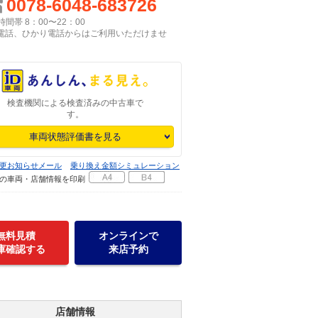
0078-6048-683726
間帯 8：00〜22：00
P電話、ひかり電話からはご利用いただけませ
検査機関による検査済みの中古車で
す。
車両状態評価書を見る
更お知らせメール
乗り換え金額シミュレーション
の車両・店舗情報を印刷
無料見積
オンラインで
庫確認する
来店予約
店舗情報