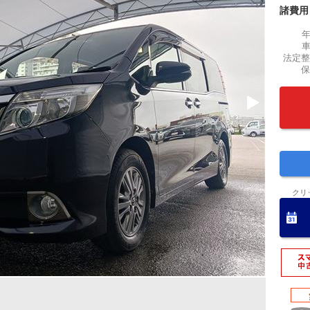
諸費用
法定整
保
クリ