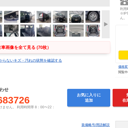
利用時
※I
ん。
車画像を全て見る (70枚）
からないキズ・汚れの状態を確認する
価格変
閲覧中
わせ
お気に入りに
683726
追加
在
ません。 利用時間帯 8：00〜22：
装備略号/用語解説