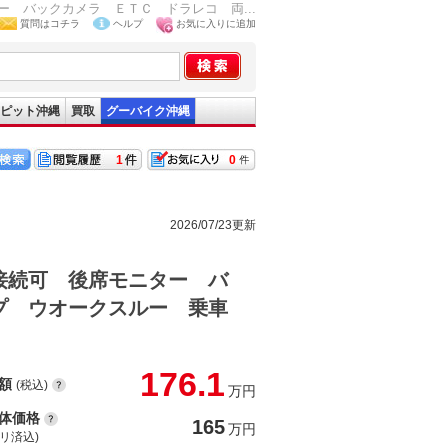
 バックカメラ ＥＴＣ ドラレコ 両...
質問はコチラ
ヘルプ
お気に入りに追加
ピット沖縄
買取
グーバイク沖縄
1
0
2026/07/23更新
接続可 後席モニター バ
プ ウオークスルー 乗車
176.1
額
(税込)
万円
体価格
165
万円
(リ済込)