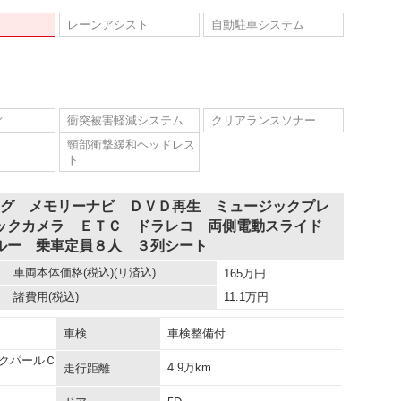
レーンアシスト
自動駐車システム
ィ
衝突被害軽減システム
クリアランスソナー
頸部衝撃緩和ヘッドレス
ト
セグ メモリーナビ ＤＶＤ再生 ミュージックプレ
ックカメラ ＥＴＣ ドラレコ 両側電動スライド
ルー 乗車定員８人 ３列シート
車両本体価格
(税込)(リ済込)
165
万円
諸費用
(税込)
11.1
万円
車検
車検整備付
クパールＣ
4.9万km
走行距離