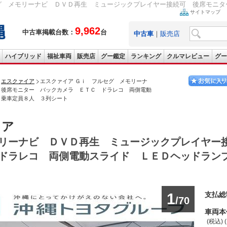
グ メモリーナビ ＤＶＤ再生 ミュージックプレイヤー接続可 後席モニター
サイトマップ
9,962
中古車掲載台数：
台
中古車
｜
販売店
ハイブリッド
福祉車両
販売店
グー鑑定
ランキング
クルマレビュー
グー
エスクァイア
エスクァイア Ｇｉ フルセグ メモリーナ
 後席モニター バックカメラ ＥＴＣ ドラレコ 両側電動
 乗車定員８人 ３列シート
イア
リーナビ ＤＶＤ再生 ミュージックプレイヤー
ドラレコ 両側電動スライド ＬＥＤヘッドラン
1
支払総
/70
車両本
(税込) 