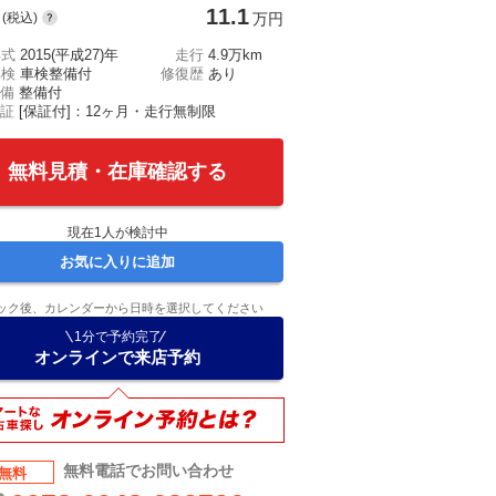
11.1
(税込)
万円
年式
2015(平成27)年
走行
4.9万km
車検
車検整備付
修復歴
あり
備
整備付
証
[保証付]：12ヶ月・走行無制限
無料見積・在庫確認する
現在
1
人が検討中
お気に入りに追加
ック後、カレンダーから日時を選択してください
1分で予約完了
オンラインで来店予約
無料電話でお問い合わせ
無料