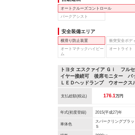
オートクルーズコントロール
パークアシスト
安全装備エリア
横滑り防止装置
衝突安全ボデ
オートマチックハイビー
オートライト
ム
トヨタ エスクァイア Ｇｉ フル
イヤー接続可 後席モニター バ
ＬＥＤヘッドランプ ウオークス
176.1
支払総額
(税込)
万円
年式(初度登録)
2015(平成27)年
スパークリングブラッ
車体色
Ｓ