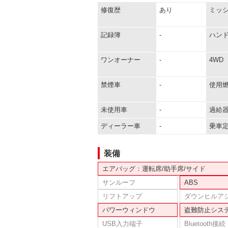
修復歴
あり
ミッ
記録簿
-
ハン
ワンオーナー
-
4WD
禁煙車
-
使用
未使用車
-
過給
ディーラー車
-
乗車
装備
エアバッグ：運転席/助手席/サイド
サンルーフ
ABS
リフトアップ
ダウンヒルア
パワーウィンドウ
盗難防止シス
USB入力端子
Bluetooth接続