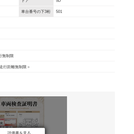
ドア
5D
車台番号の下3桁
501
走行無制限
走行距離無制限＞
評価書を見る