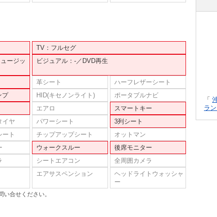
TV：フルセグ
ミュージッ
ビジュアル：-／DVD再生
革シート
ハーフレザーシート
ンプ
HID(キセノンライト)
ポータブルナビ
「
ラン
エアロ
スマートキー
タイヤ
パワーシート
3列シート
シート
チップアップシート
オットマン
ー
ウォークスルー
後席モニター
ラ
シートエアコン
全周囲カメラ
エアサスペンション
ヘッドライトウォッシャ
ー
問い合せください。