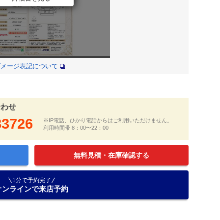
ダメージ表記について
合わせ
83726
※IP電話、ひかり電話からはご利用いただけません。
利用時間帯 8：00〜22：00
無料見積・在庫確認する
1分で予約完了
オンラインで来店予約