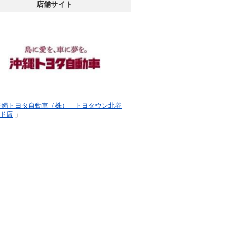
店舗サイト
沖縄トヨタ自動車（株） トヨタウン北谷
ド店
」