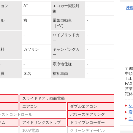
ション
AT
エコカー減税対
-
沖
象
ドル
右
電気自動車
-
（EV）
-
ハイブリッドカ
-
ー
燃料
ガソリン
キャンピングカ
-
ー
器
-
寒冷地仕様
-
〒90
定員
８名
福祉車両
-
中頭
TEL 
FAX 
営業時
定休
スライドドア：両面電動
シ
エアコン
ダブルエアコン
店
シストコントロール
パワーステアリング
ユ
テム
アイドリングストップ
ドライブレコーダー
100V電源
クリーンディーゼル