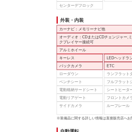
センターデフロック
外装・内装
カーナビ：メモリーナビ他
オーディオ：CDまたはCDチェンジャー,
クプレイヤー接続可
アルミホイール
キーレス
LEDヘッドラ
バックカメラ
ETC
ローダウン
ランフラット
ベンチシート
フルフラット
電動格納サードシート
シートヒータ
電動リアゲート
フロントカメ
サイドカメラ
ルーフレール
※装備品に関する詳しい情報は直接販売店へお
自動運転