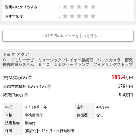
-
説明のわかりやすさ
-
おすすめ度
この販売店のレビューをもっと見る
トヨタ アクア
Ｇ メモリーナビ ミュージックプレイヤー接続可 バックカメラ 衝突
被害軽減システム ＥＴＣ ＬＥＤヘッドランプ アイドリングストップ
185.4
支払総額
万円
(税込)
176
車両本体価格
万円
(税込)(リ済込)
9.4
諸費用
万円
(税込)
年式
2021(令和3)年
走行
4.9万km
車検
車検整備付
修復歴
なし
法定整備
整備付
保証
[保証付]：12ヶ月・走行無制限