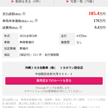
動画を見る（0件）
写真一覧（70枚）
185.4
支払総額
万円
(税込)
176
車両本体価格
万円
(税込)
(リ済込)
9.4
諸費用
万円
(税込)
年式
2021(令和3)年
走行
4.9万km
車検
車検整備付
修復歴
なし
法定整備
整備付
保証
[保証付]：12ヶ月・走行無制限
沖縄トヨタ自動車（株） トヨタウン読谷店
中頭郡読谷村大湾３５３－１
販売店までのルートを見る
※Googleマップを使用します。
スマートフォンの位置情報をONにしてください。
支払総額には、車両本体価格の他、保険料、税金、登録等に伴う費用、リサイクル預託
金 相当額等、購入時に必要な全ての費用が含まれています。
当該価格は、登録等の時期や地域などについて一定の条件を付した価格になります。