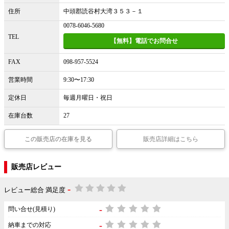
住所
中頭郡読谷村大湾３５３－１
0078-6046-5680
TEL
【無料】電話でお問合せ
FAX
098-957-5524
営業時間
9:30〜17:30
定休日
毎週月曜日・祝日
在庫台数
27
この販売店の在庫を見る
販売店詳細はこちら
販売店レビュー
-
レビュー総合 満足度
-
問い合せ(見積り)
-
納車までの対応