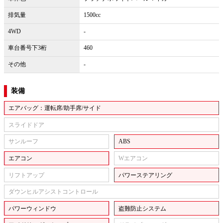
排気量
1500cc
4WD
-
車台番号下3桁
460
その他
-
装備
エアバッグ：運転席/助手席/サイド
スライドドア
サンルーフ
ABS
エアコン
Wエアコン
リフトアップ
パワーステアリング
ダウンヒルアシストコントロール
パワーウィンドウ
盗難防止システム