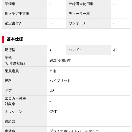
禁煙車
-
登録済未使用車
-
輸入認定中古車
-
ディーラー車
-
鑑定書付き
○
ワンオーナー
-
基本仕様
現行型
○
ハンドル
右
年式
2021(令和3)年
(初年度登録)
乗員定員
５名
燃料
ハイブリッド
ドア
5D
エコカー減税
-
対象車
ミッション
CVT
過給器
-
車体色
プラチナホワイトパールマイカ