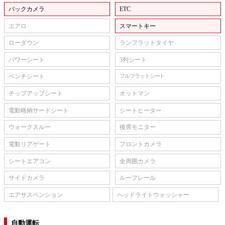
バックカメラ
ETC
エアロ
スマートキー
ローダウン
ランフラットタイヤ
パワーシート
3列シート
ベンチシート
フルフラットシート
チップアップシート
オットマン
電動格納サードシート
シートヒーター
ウォークスルー
後席モニター
電動リアゲート
フロントカメラ
シートエアコン
全周囲カメラ
サイドカメラ
ルーフレール
エアサスペンション
ヘッドライトウォッシャー
自動運転