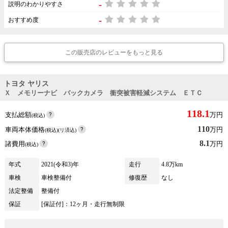
-
説明のわかりやすさ
-
おすすめ度
この販売店のレビューをもっと見る
トヨタ ヤリス
Ｘ メモリーナビ バックカメラ 衝突被害軽減システム ＥＴＣ
118.1
支払総額
万円
(税込)
110
車両本体価格
万円
(税込)(リ済込)
8.1
諸費用
万円
(税込)
年式
2021(令和3)年
走行
4.8万km
車検
車検整備付
修復歴
なし
法定整備
整備付
保証
[保証付]：12ヶ月・走行無制限