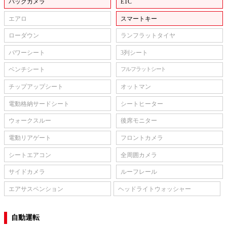
バックカメラ
ETC
エアロ
スマートキー
ローダウン
ランフラットタイヤ
パワーシート
3列シート
ベンチシート
フルフラットシート
チップアップシート
オットマン
電動格納サードシート
シートヒーター
ウォークスルー
後席モニター
電動リアゲート
フロントカメラ
シートエアコン
全周囲カメラ
サイドカメラ
ルーフレール
エアサスペンション
ヘッドライトウォッシャー
自動運転