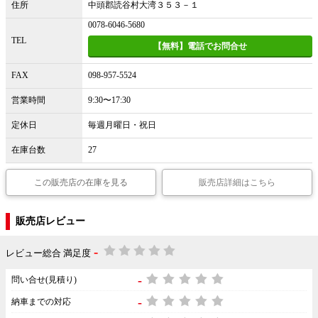
住所
中頭郡読谷村大湾３５３－１
0078-6046-5680
TEL
【無料】電話でお問合せ
FAX
098-957-5524
営業時間
9:30〜17:30
定休日
毎週月曜日・祝日
在庫台数
27
この販売店の在庫を見る
販売店詳細はこちら
販売店レビュー
-
レビュー総合 満足度
-
問い合せ(見積り)
-
納車までの対応