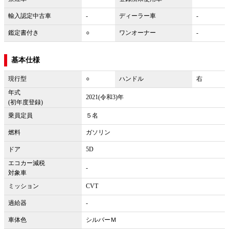
輸入認定中古車
-
ディーラー車
-
鑑定書付き
○
ワンオーナー
-
基本仕様
現行型
○
ハンドル
右
年式
2021(令和3)年
(初年度登録)
乗員定員
５名
燃料
ガソリン
ドア
5D
エコカー減税
-
対象車
ミッション
CVT
過給器
-
車体色
シルバーＭ