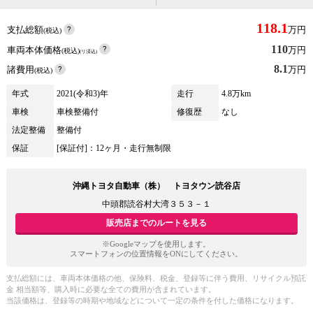
118.1
支払総額
万円
(税込)
110
車両本体価格
万円
(税込)
(リ済込)
8.1
諸費用
万円
(税込)
年式
2021(令和3)年
走行
4.8万km
車検
車検整備付
修復歴
なし
法定整備
整備付
保証
[保証付]：12ヶ月・走行無制限
沖縄トヨタ自動車（株） トヨタウン読谷店
中頭郡読谷村大湾３５３－１
販売店までのルートを見る
※Googleマップを使用します。
スマートフォンの位置情報をONにしてください。
支払総額には、車両本体価格の他、保険料、税金、登録等に伴う費用、リサイクル預託
金 相当額等、購入時に必要な全ての費用が含まれています。
当該価格は、登録等の時期や地域などについて一定の条件を付した価格になります。