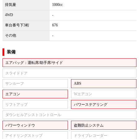
排気量
1000cc
4WD
-
車台番号下3桁
676
その他
-
装備
エアバッグ：運転席/助手席/サイド
スライドドア
サンルーフ
ABS
エアコン
Wエアコン
リフトアップ
パワーステアリング
ダウンヒルアシストコントロール
パワーウィンドウ
盗難防止システム
アイドリングストップ
ドライブレコーダー