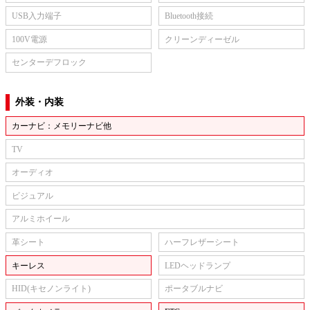
USB入力端子
Bluetooth接続
100V電源
クリーンディーゼル
センターデフロック
外装・内装
カーナビ：メモリーナビ他
TV
オーディオ
ビジュアル
アルミホイール
革シート
ハーフレザーシート
キーレス
LEDヘッドランプ
HID(キセノンライト)
ポータブルナビ