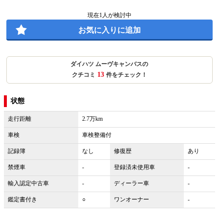
現在
1
人が検討中
お気に入りに追加
ダイハツ ムーヴキャンバスの
13
クチコミ
件をチェック！
状態
走行距離
2.7万km
車検
車検整備付
記録簿
なし
修復歴
あり
禁煙車
-
登録済未使用車
-
輸入認定中古車
-
ディーラー車
-
鑑定書付き
○
ワンオーナー
-