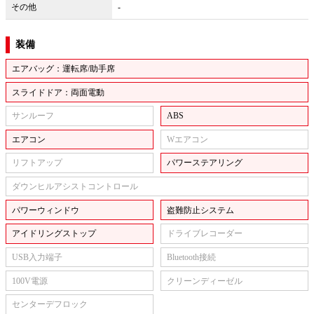
その他
-
装備
エアバッグ：運転席/助手席
スライドドア：両面電動
サンルーフ
ABS
エアコン
Wエアコン
リフトアップ
パワーステアリング
ダウンヒルアシストコントロール
パワーウィンドウ
盗難防止システム
アイドリングストップ
ドライブレコーダー
USB入力端子
Bluetooth接続
100V電源
クリーンディーゼル
センターデフロック