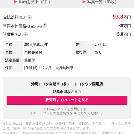
動画を見る（0件）
写真一覧（63枚）
93.8
支払総額
万円
(税込)
88
車両本体価格
万円
(税込)
(リ済込)
5.8
諸費用
万円
(税込)
年式
2017(平成29)年
走行
2.7万km
車検
車検整備付
修復歴
あり
法定整備
整備付
保証
[保証付]：12ヶ月・走行無制限
沖縄トヨタ自動車（株） トヨタウン国場店
那覇市国場３５０
販売店までのルートを見る
※Googleマップを使用します。
スマートフォンの位置情報をONにしてください。
支払総額には、車両本体価格の他、保険料、税金、登録等に伴う費用、リサイクル預託
金 相当額等、購入時に必要な全ての費用が含まれています。
当該価格は、登録等の時期や地域などについて一定の条件を付した価格になります。