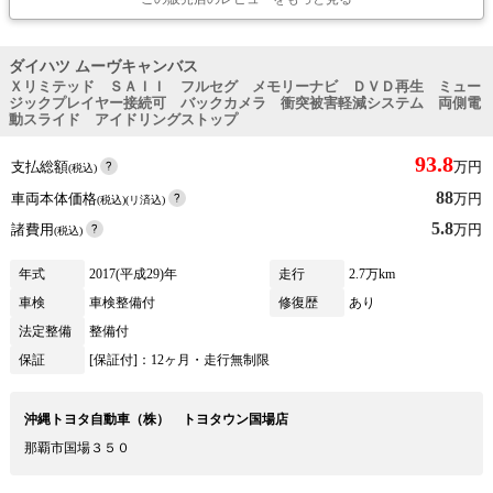
ダイハツ ムーヴキャンバス
Ｘリミテッド ＳＡＩＩ フルセグ メモリーナビ ＤＶＤ再生 ミュー
ジックプレイヤー接続可 バックカメラ 衝突被害軽減システム 両側電
動スライド アイドリングストップ
93.8
支払総額
万円
(税込)
88
車両本体価格
万円
(税込)(リ済込)
5.8
諸費用
万円
(税込)
年式
2017(平成29)年
走行
2.7万km
車検
車検整備付
修復歴
あり
法定整備
整備付
保証
[保証付]：12ヶ月・走行無制限
沖縄トヨタ自動車（株） トヨタウン国場店
那覇市国場３５０