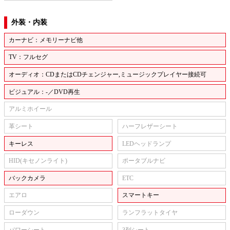
外装・内装
カーナビ：メモリーナビ他
TV：フルセグ
オーディオ：CDまたはCDチェンジャー,ミュージックプレイヤー接続可
ビジュアル：-／DVD再生
アルミホイール
革シート
ハーフレザーシート
キーレス
LEDヘッドランプ
HID(キセノンライト)
ポータブルナビ
バックカメラ
ETC
エアロ
スマートキー
ローダウン
ランフラットタイヤ
パワーシート
3列シート