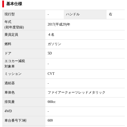
基本仕様
現行型
-
ハンドル
右
年式
2017(平成29)年
(初年度登録)
乗員定員
４名
燃料
ガソリン
ドア
5D
エコカー減税
-
対象車
ミッション
CVT
過給器
-
車体色
ファイアークォーツレッドメタリック
排気量
660cc
4WD
-
車台番号下3桁
609