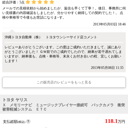
総合評価：
5
点
メールでの見積依頼から始めましたが、返信も早くて丁寧！。後日、事務所に伺
い見積書の内容確認をしましたが、分かりやすく納得しての契約でした！。 点
検や車検等で今後もお世話になりま~す。
2013年05月03日 18:46
沖縄トヨタ自動車（株） トヨタウンシーサイド店コメント
レビューありがとうございます。この度はご成約いただきまして、誠にあり
がとうございました！ ＧＷ前でのご成約でしたので、納車が若干遅れてしま
いますが、納車後も、点検・車検等、末永くお付き合いの程、宜しくお願い
します！
2013年05月08日 11:35
この販売店のレビューをもっと見る
トヨタ ヤリス
Ｘ メモリーナビ ミュージックプレイヤー接続可 バックカメラ 衝突
被害軽減システム ＥＴＣ
118.1
支払総額
万円
(税込)