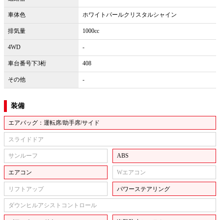
車体色
ホワイトパールクリスタルシャイン
排気量
1000cc
4WD
-
車台番号下3桁
408
その他
-
装備
エアバッグ：運転席/助手席/サイド
スライドドア
サンルーフ
ABS
エアコン
Wエアコン
リフトアップ
パワーステアリング
ダウンヒルアシストコントロール