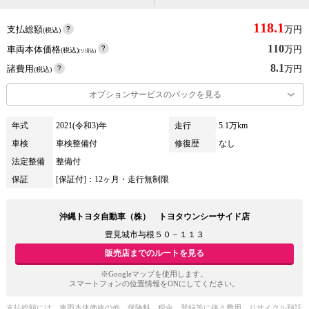
118.1
支払総額
万円
(税込)
110
車両本体価格
万円
(税込)
(リ済込)
8.1
諸費用
万円
(税込)
オプションサービスのパックを見る
年式
2021(令和3)年
走行
5.1万km
車検
車検整備付
修復歴
なし
法定整備
整備付
保証
[保証付]：12ヶ月・走行無制限
沖縄トヨタ自動車（株） トヨタウンシーサイド店
豊見城市与根５０－１１３
販売店までのルートを見る
※Googleマップを使用します。
スマートフォンの位置情報をONにしてください。
支払総額には、車両本体価格の他、保険料、税金、登録等に伴う費用、リサイクル預託