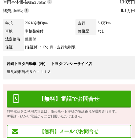
110
車両本体価格
万円
(税込)(リ済込)
8.1
諸費用
万円
(税込)
年式
2021(令和3)年
走行
5.1万km
車検
車検整備付
修復歴
なし
法定整備
整備付
保証
[保証付]：12ヶ月・走行無制限
沖縄トヨタ自動車（株） トヨタウンシーサイド店
豊見城市与根５０－１１３
【無料】電話でお問合せ
無料電話をご利用の場合は、販売店へお客様の電話番号が通知されます。
IP電話・ひかり電話からはご利用いただけません。
【無料】メールでお問合せ