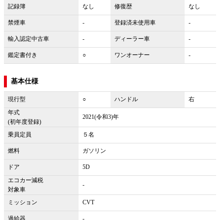
記録簿
なし
修復歴
なし
禁煙車
-
登録済未使用車
-
輸入認定中古車
-
ディーラー車
-
鑑定書付き
○
ワンオーナー
-
基本仕様
現行型
○
ハンドル
右
年式
2021(令和3)年
(初年度登録)
乗員定員
５名
燃料
ガソリン
ドア
5D
エコカー減税
-
対象車
ミッション
CVT
過給器
-