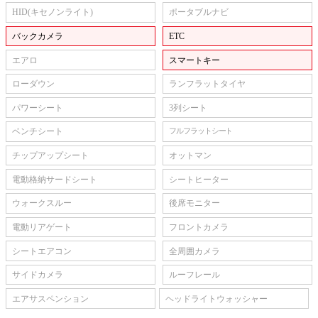
HID(キセノンライト)
ポータブルナビ
バックカメラ
ETC
エアロ
スマートキー
ローダウン
ランフラットタイヤ
パワーシート
3列シート
ベンチシート
フルフラットシート
チップアップシート
オットマン
電動格納サードシート
シートヒーター
ウォークスルー
後席モニター
電動リアゲート
フロントカメラ
シートエアコン
全周囲カメラ
サイドカメラ
ルーフレール
エアサスペンション
ヘッドライトウォッシャー