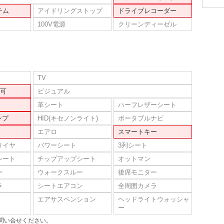
テム
アイドリングストップ
ドライブレコーダー
100V電源
クリーンディーゼル
TV
可
ビジュアル
革シート
ハーフレザーシート
ンプ
HID(キセノンライト)
ポータブルナビ
エアロ
スマートキー
タイヤ
パワーシート
3列シート
シート
チップアップシート
オットマン
ー
ウォークスルー
後席モニター
ラ
シートエアコン
全周囲カメラ
エアサスペンション
ヘッドライトウォッシャ
ー
問い合せください。