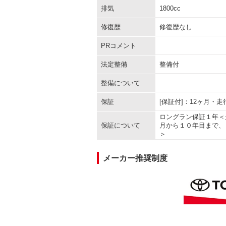
排気
1800cc
修復歴
修復歴なし
PRコメント
法定整備
整備付
整備について
保証
[保証付]：12ヶ月・
ロングラン保証１年＜
保証について
月から１０年目まで、
＞
メーカー推奨制度