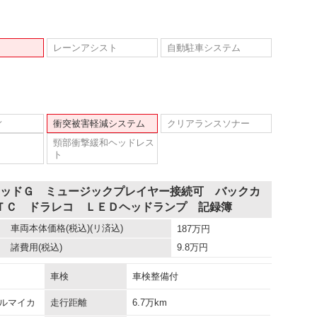
レーンアシスト
自動駐車システム
ィ
衝突被害軽減システム
クリアランスソナー
頸部衝撃緩和ヘッドレス
ト
リッドＧ ミュージックプレイヤー接続可 バックカ
ＴＣ ドラレコ ＬＥＤヘッドランプ 記録簿
車両本体価格
(税込)(リ済込)
187
万円
諸費用
(税込)
9.8
万円
車検
車検整備付
ルマイカ
走行距離
6.7万km