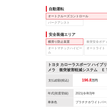
自動運転
オートクルーズコントロール
パークアシスト
安全装備エリア
横滑り防止装置
衝突安全ボデ
オートマチックハイビー
オートライト
ム
トヨタ カローラスポーツ ハイブ
メラ 衝突被害軽減システム Ｅ
196.8
支払総額
(税込)
万円
年式(初度登録)
2021(令和3)年
車体色
プラチナホワイトパー