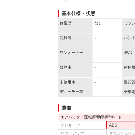
基本仕様・状態
修復歴
なし
ミッ
記録簿
○
ハン
ワンオーナー
-
4WD
禁煙車
-
使用
未使用車
-
過給
ディーラー車
-
乗車
装備
エアバッグ：運転席/助手席/サイド
サンルーフ
ABS
リフトアップ
ダウンヒルア