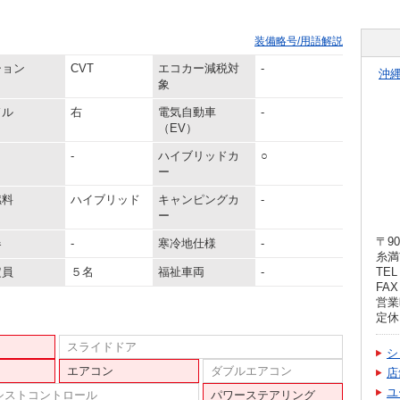
装備略号/用語解説
ション
CVT
エコカー減税対
-
沖
象
ドル
右
電気自動車
-
（EV）
-
ハイブリッドカ
○
ー
燃料
ハイブリッド
キャンピングカ
-
ー
〒90
器
-
寒冷地仕様
-
糸満
定員
５名
福祉車両
-
TEL 
FAX 
営業時
定休
スライドドア
シ
エアコン
ダブルエアコン
店
ユ
シストコントロール
パワーステアリング