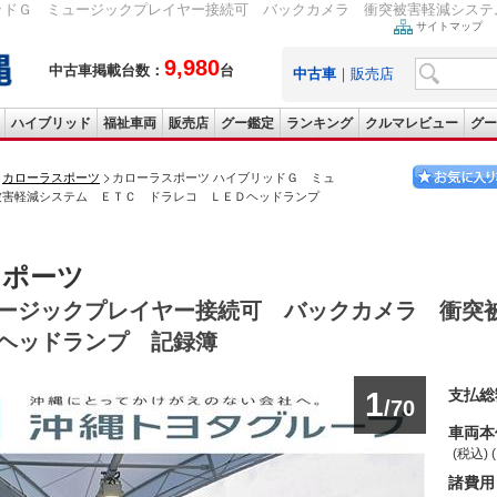
ッドＧ ミュージックプレイヤー接続可 バックカメラ 衝突被害軽減システム
サイトマップ
9,980
中古車掲載台数：
台
中古車
｜
販売店
ハイブリッド
福祉車両
販売店
グー鑑定
ランキング
クルマレビュー
グー
カローラスポーツ
カローラスポーツ ハイブリッドＧ ミュ
被害軽減システム ＥＴＣ ドラレコ ＬＥＤヘッドランプ
スポーツ
ージックプレイヤー接続可 バックカメラ 衝突
ヘッドランプ 記録簿
1
支払総
/70
車両本
(税込) 
諸費用