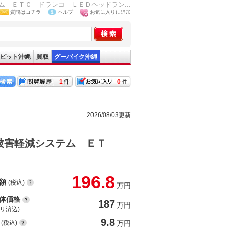
 ＥＴＣ ドラレコ ＬＥＤヘッドラン...
質問はコチラ
ヘルプ
お気に入りに追加
ピット沖縄
買取
グーバイク沖縄
1
0
2026/08/03更新
被害軽減システム ＥＴ
196.8
額
(税込)
万円
体価格
187
万円
(リ済込)
9.8
(税込)
万円