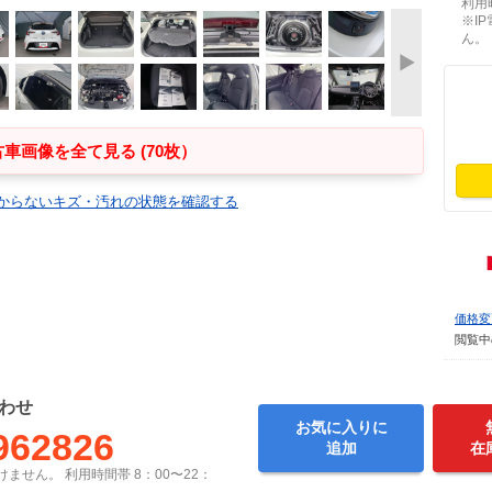
利用時
※I
ん。
車画像を全て見る (70枚）
からないキズ・汚れの状態を確認する
価格変
閲覧中
わせ
お気に入りに
962826
追加
在
ません。 利用時間帯 8：00〜22：