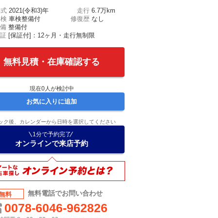
年式
2021(令和3)年
走行
6.7万km
車検
車検整備付
修復歴
なし
備
整備付
証
[保証付]：12ヶ月・走行無制限
無料見積・在庫確認する
現在
0
人が検討中
お気に入りに追加
ック後、カレンダーから日時を選択してください
1分で予約完了
オンラインで来店予約
無料電話でお問い合わせ
無料
0078-6046-962826