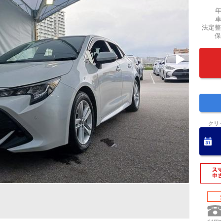
法定整
保
クリ