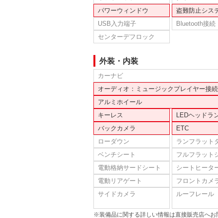
パワーウィンドウ
盗難防止シス
USB入力端子
Bluetooth接続
センターデフロック
外装・内装
カーナビ
オーディオ：ミュージックプレイヤー接続
アルミホイール
キーレス
LEDヘッドラ
バックカメラ
ETC
ローダウン
ランフラット
ベンチシート
フルフラット
電動格納サードシート
シートヒータ
電動リアゲート
フロントカメ
サイドカメラ
ルーフレール
※装備品に関する詳しい情報は直接販売店へお