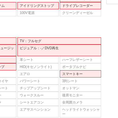
テム
アイドリングストップ
ドライブレコーダー
100V電源
クリーンディーゼル
TV：フルセグ
ミュージッ
ビジュアル：-／DVD再生
革シート
ハーフレザーシート
ンプ
HID(キセノンライト)
ポータブルナビ
エアロ
スマートキー
タイヤ
パワーシート
3列シート
シート
チップアップシート
オットマン
ー
ウォークスルー
後席モニター
ラ
シートエアコン
全周囲カメラ
エアサスペンション
ヘッドライトウォッシャ
ー