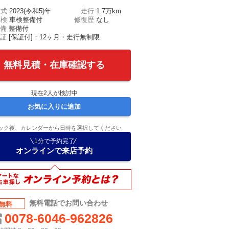
年式
2023(令和5)年
走行
1.7万km
車検
車検整備付
修復歴
なし
備
整備付
証
[保証付]：12ヶ月・走行無制限
無料見積・在庫確認する
現在
2
人が検討中
お気に入りに追加
ック後、カレンダーから日時を選択してください
1分で予約完了
オンラインで来店予約
無料電話でお問い合わせ
無料
0078-6046-962826