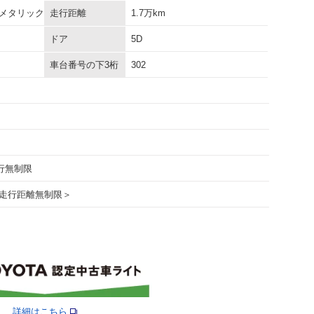
メタリック
走行距離
1.7万km
ドア
5D
車台番号の下3桁
302
走行無制限
走行距離無制限＞
詳細はこちら