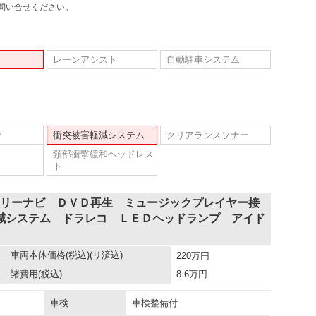
問い合せください。
レーンアシスト
自動駐車システム
ィ
衝突被害軽減システム
クリアランスソナー
頸部衝撃緩和ヘッドレス
ト
モリーナビ ＤＶＤ再生 ミュージックプレイヤー接
減システム ドラレコ ＬＥＤヘッドランプ アイド
車両本体価格
(税込)(リ済込)
220
万円
諸費用
(税込)
8.6
万円
車検
車検整備付