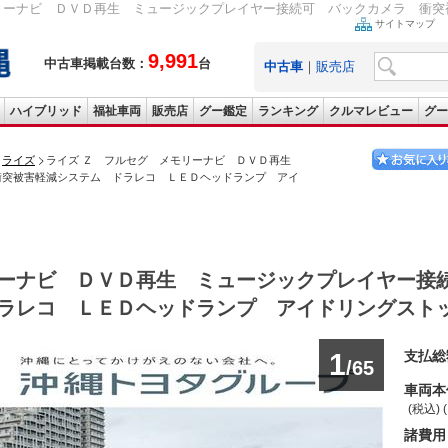
リーナビ ＤＶＤ再生 ミュージックプレイヤー接続可 バックカメラ 衝突被
サイトマップ
9,991
中古車掲載台数：
台
中古車
｜
販売店
ハイブリッド
福祉車両
販売店
グー鑑定
ランキング
クルマレビュー
グー
ライズ
ライズ Ｚ フルセグ メモリーナビ ＤＶＤ再生
衝突被害軽減システム ドラレコ ＬＥＤヘッドランプ アイ
ーナビ ＤＶＤ再生 ミュージックプレイヤー接
ラレコ ＬＥＤヘッドランプ アイドリングスト
1
支払総
/65
車両本
(税込) 
諸費用