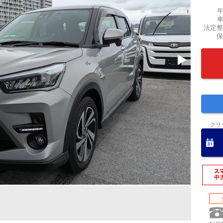
法定整
保
クリ