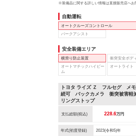
※装備品に関する詳しい情報は直接販売店へお
自動運転
オートクルーズコントロール
パークアシスト
安全装備エリア
横滑り防止装置
衝突安全ボデ
オートマチックハイビー
オートライト
ム
トヨタ ライズ Ｚ フルセグ メ
続可 バックカメラ 衝突被害軽
リングストップ
228.6
支払総額
(税込)
万円
年式(初度登録)
2023(令和5)年