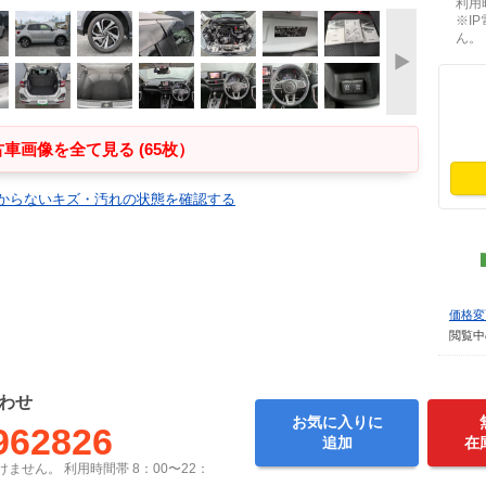
利用時
※I
ん。
車画像を全て見る (65枚）
からないキズ・汚れの状態を確認する
価格変
閲覧中
わせ
お気に入りに
962826
追加
在
ません。 利用時間帯 8：00〜22：