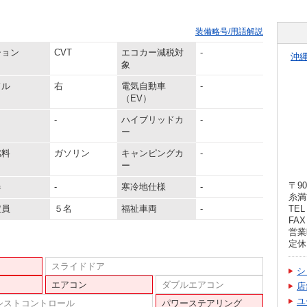
装備略号/用語解説
ション
CVT
エコカー減税対
-
沖
象
ドル
右
電気自動車
-
（EV）
-
ハイブリッドカ
-
ー
燃料
ガソリン
キャンピングカ
-
ー
〒90
器
-
寒冷地仕様
-
糸満
定員
５名
福祉車両
-
TEL 
FAX 
営業時
定休
スライドドア
シ
エアコン
ダブルエアコン
店
ユ
シストコントロール
パワーステアリング