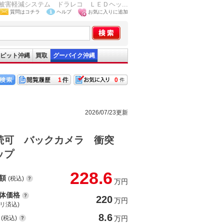
害軽減システム ドラレコ ＬＥＤヘッ...
質問はコチラ
ヘルプ
お気に入りに追加
ピット沖縄
買取
グーバイク沖縄
1
0
2026/07/23更新
続可 バックカメラ 衝突
ップ
228.6
額
(税込)
万円
体価格
220
万円
(リ済込)
8.6
(税込)
万円