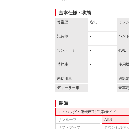
基本仕様・状態
修復歴
なし
ミッ
記録簿
-
ハン
ワンオーナー
-
4WD
禁煙車
-
使用
未使用車
-
過給
ディーラー車
-
乗車
装備
エアバッグ：運転席/助手席/サイド
サンルーフ
ABS
リフトアップ
ダウンヒルア