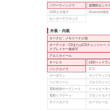
パワーウィンドウ
盗難防止シス
USB入力端子
Bluetooth接続
センターデフロック
外装・内装
カーナビ：メモリーナビ他
オーディオ：CDまたはCDチェンジャー,
クプレイヤー接続可
アルミホイール
キーレス
LEDヘッドラ
バックカメラ
ETC
ローダウン
ランフラット
ベンチシート
フルフラット
電動格納サードシート
シートヒータ
電動リアゲート
フロントカメ
サイドカメラ
ルーフレール