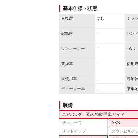
基本仕様・状態
修復歴
なし
ミッ
記録簿
-
ハン
ワンオーナー
-
4WD
禁煙車
-
使用
未使用車
-
過給
ディーラー車
-
乗車
装備
エアバッグ：運転席/助手席/サイド
サンルーフ
ABS
リフトアップ
ダウンヒルア