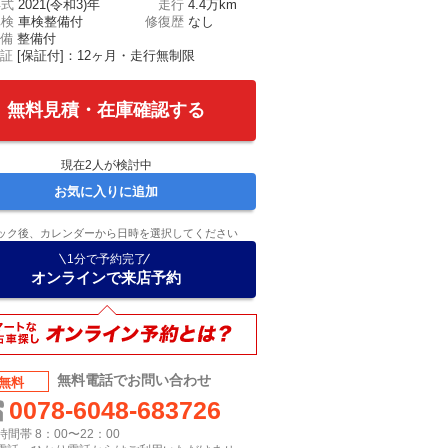
年式
2021(令和3)年
走行
4.4万km
車検
車検整備付
修復歴
なし
備
整備付
証
[保証付]：12ヶ月・走行無制限
無料見積・在庫確認する
現在
2
人が検討中
お気に入りに追加
ック後、カレンダーから日時を選択してください
1分で予約完了
オンラインで来店予約
無料電話でお問い合わせ
無料
0078-6048-683726
間帯 8：00〜22：00