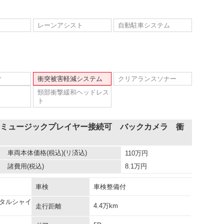
レーンアシスト
自動駐車システム
ィ
衝突被害軽減システム
クリアランスソナー
頸部衝撃緩和ヘッドレス
ト
 ミュージックプレイヤー接続可 バックカメラ 衝
車両本体価格
(税込)(リ済込)
110
万円
諸費用
(税込)
8.1
万円
車検
車検整備付
タルシャイ
4.4万km
走行距離