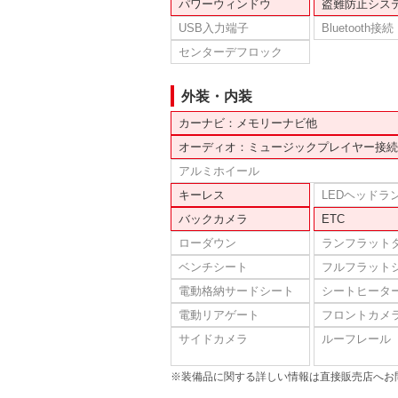
パワーウィンドウ
盗難防止シス
USB入力端子
Bluetooth接続
センターデフロック
外装・内装
カーナビ：メモリーナビ他
オーディオ：ミュージックプレイヤー接続
アルミホイール
キーレス
LEDヘッドラ
バックカメラ
ETC
ローダウン
ランフラット
ベンチシート
フルフラット
電動格納サードシート
シートヒータ
電動リアゲート
フロントカメ
サイドカメラ
ルーフレール
※装備品に関する詳しい情報は直接販売店へお