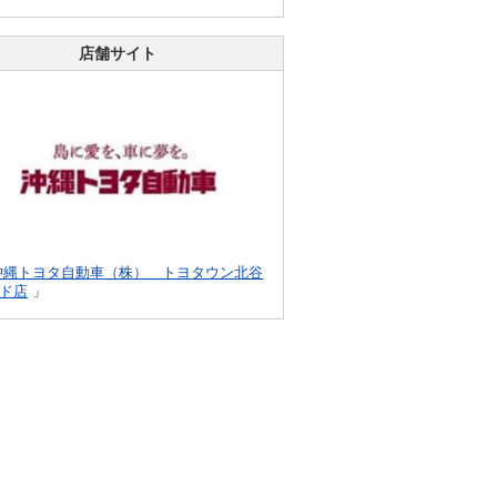
店舗サイト
沖縄トヨタ自動車（株） トヨタウン北谷
ド店
」