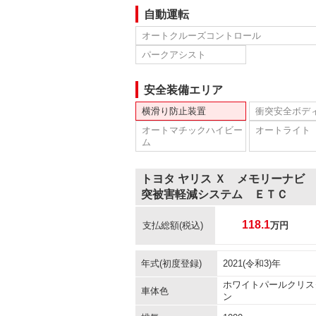
自動運転
オートクルーズコントロール
パークアシスト
安全装備エリア
横滑り防止装置
衝突安全ボデ
オートマチックハイビー
オートライト
ム
トヨタ ヤリス Ｘ メモリーナビ
突被害軽減システム ＥＴＣ
118.1
支払総額
(税込)
万円
年式(初度登録)
2021(令和3)年
ホワイトパールクリス
車体色
ン