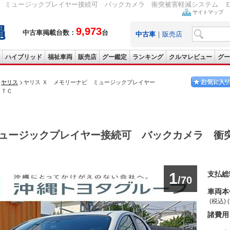
ミュージックプレイヤー接続可 バックカメラ 衝突被害軽減システム ＥＴＣ 2021
サイトマップ
9,973
中古車掲載台数：
台
中古車
｜
販売店
ハイブリッド
福祉車両
販売店
グー鑑定
ランキング
クルマレビュー
グー
ヤリス
ヤリス Ｘ メモリーナビ ミュージックプレイヤー
ＥＴＣ
ュージックプレイヤー接続可 バックカメラ 衝
1
支払総
/70
車両本
(税込) 
諸費用