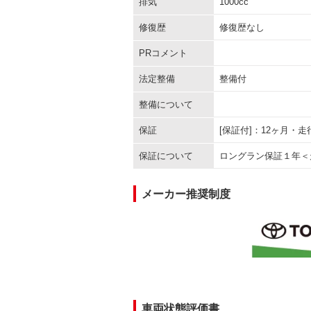
排気
1000cc
修復歴
修復歴なし
PRコメント
法定整備
整備付
整備について
保証
[保証付]：12ヶ月・
保証について
ロングラン保証１年＜
メーカー推奨制度
車両状態評価書