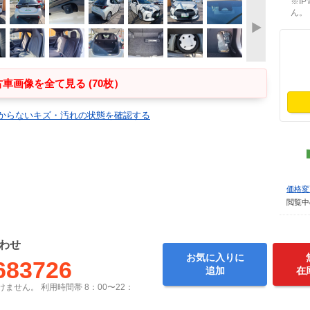
※I
ん。
車画像を全て見る (70枚）
からないキズ・汚れの状態を確認する
価格変
閲覧中
わせ
お気に入りに
683726
追加
在
ません。 利用時間帯 8：00〜22：