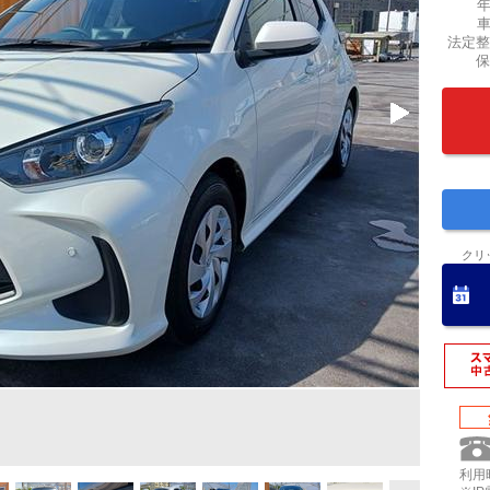
法定整
保
クリ
利用時