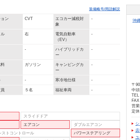
装備略号/用語解説
ション
CVT
エコカー減税対
-
沖
象
ドル
右
電気自動車
-
（EV）
-
ハイブリッドカ
-
ー
燃料
ガソリン
キャンピングカ
-
ー
器
-
寒冷地仕様
-
〒90
定員
５名
福祉車両
-
中頭
TEL 
FAX 
営業時
定休
スライドドア
シ
エアコン
ダブルエアコン
店
シストコントロール
パワーステアリング
ユ