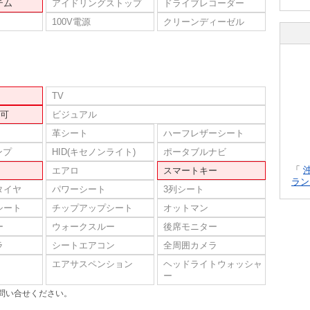
テム
アイドリングストップ
ドライブレコーダー
100V電源
クリーンディーゼル
TV
可
ビジュアル
革シート
ハーフレザーシート
ンプ
HID(キセノンライト)
ポータブルナビ
「
エアロ
スマートキー
ラン
タイヤ
パワーシート
3列シート
シート
チップアップシート
オットマン
ー
ウォークスルー
後席モニター
ラ
シートエアコン
全周囲カメラ
エアサスペンション
ヘッドライトウォッシャ
ー
問い合せください。