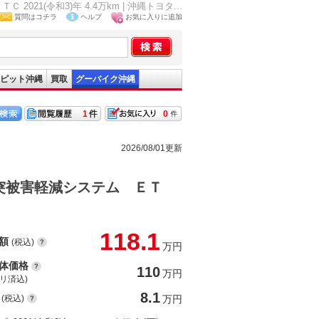
(令和3)年 4.4万km | 沖縄トヨタ...
質問はコチラ
ヘルプ
お気に入りに追加
ピット沖縄
買取
グーバイク沖縄
1
0
2026/08/01更新
突被害軽減システム ＥＴ
118.1
額
(税込)
万円
体価格
110
万円
(リ済込)
8.1
(税込)
万円