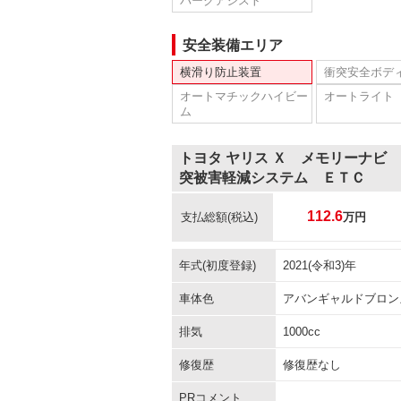
パークアシスト
安全装備エリア
横滑り防止装置
衝突安全ボデ
オートマチックハイビー
オートライト
ム
トヨタ ヤリス Ｘ メモリーナビ
突被害軽減システム ＥＴＣ
112.6
支払総額
(税込)
万円
年式(初度登録)
2021(令和3)年
車体色
アバンギャルドブロン
排気
1000cc
修復歴
修復歴なし
PRコメント