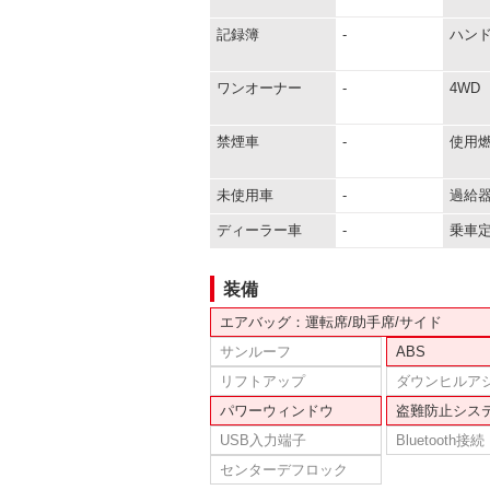
記録簿
-
ハン
ワンオーナー
-
4WD
禁煙車
-
使用
未使用車
-
過給
ディーラー車
-
乗車
装備
エアバッグ：運転席/助手席/サイド
サンルーフ
ABS
リフトアップ
ダウンヒルア
パワーウィンドウ
盗難防止シス
USB入力端子
Bluetooth接続
センターデフロック