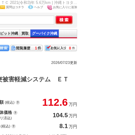
(令和3)年 5.6万km | 沖縄トヨタ...
質問はコチラ
ヘルプ
お気に入りに追加
ピット沖縄
買取
グーバイク沖縄
1
0
2026/07/23更新
突被害軽減システム ＥＴ
112.6
額
(税込)
万円
体価格
104.5
万円
(リ済込)
8.1
(税込)
万円