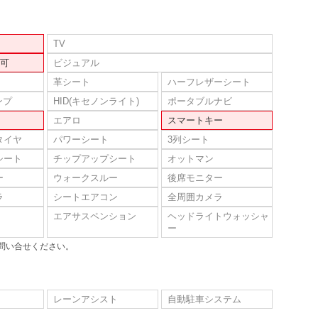
TV
可
ビジュアル
革シート
ハーフレザーシート
ンプ
HID(キセノンライト)
ポータブルナビ
エアロ
スマートキー
タイヤ
パワーシート
3列シート
シート
チップアップシート
オットマン
ー
ウォークスルー
後席モニター
ラ
シートエアコン
全周囲カメラ
エアサスペンション
ヘッドライトウォッシャ
ー
問い合せください。
レーンアシスト
自動駐車システム