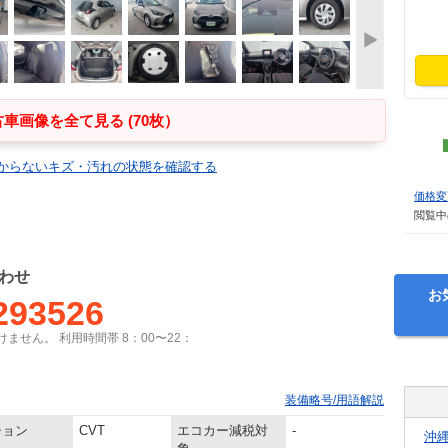
車画像を全て見る (70枚）
からないキズ・汚れの状態を確認する
価格変
閲覧中
わせ
お
293526
ません。 利用時間帯 8：00〜22：
装備略号/用語解説
ション
CVT
エコカー減税対
-
沖