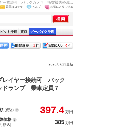
ー接続可 バックカメラ 衝突被害軽減...
質問はコチラ
ヘルプ
お気に入りに追加
ピット沖縄
買取
グーバイク沖縄
1
0
2026/07/23更新
プレイヤー接続可 バック
ッドランプ 乗車定員７
397.4
額
(税込)
万円
体価格
385
万円
(リ済込)