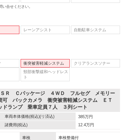
問い合せください。
レーンアシスト
自動駐車システム
ィ
衝突被害軽減システム
クリアランスソナー
頸部衝撃緩和ヘッドレス
ト
 ＳＲ Ｃパッケージ ４ＷＤ フルセグ メモリー
続可 バックカメラ 衝突被害軽減システム ＥＴ
ッドランプ 乗車定員７人 ３列シート
車両本体価格
(税込)(リ済込)
385
万円
諸費用
(税込)
12.4
万円
車検
車検整備付