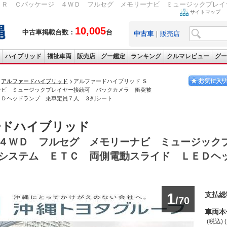
ＳＲ Ｃパッケージ ４ＷＤ フルセグ メモリーナビ ミュージックプレイヤ
サイトマップ
10,005
中古車掲載台数：
台
中古車
｜
販売店
ハイブリッド
福祉車両
販売店
グー鑑定
ランキング
クルマレビュー
グー
アルファードハイブリッド
アルファードハイブリッド Ｓ
ナビ ミュージックプレイヤー接続可 バックカメラ 衝突被
ＥＤヘッドランプ 乗車定員７人 ３列シート
ードハイブリッド
４ＷＤ フルセグ メモリーナビ ミュージック
システム ＥＴＣ 両側電動スライド ＬＥＤヘ
1
支払総
/70
車両本
(税込) 