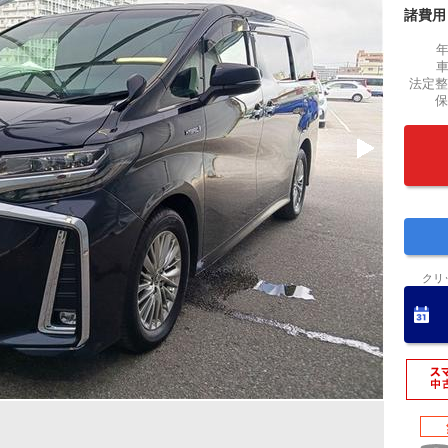
諸費用
法定整
保
クリ