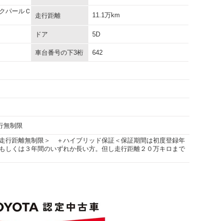
クパールＣ
11.1万km
走行距離
ドア
5D
車台番号の下3桁
642
走行無制限
走行距離無制限＞ ＋ハイブリッド保証＜保証期間は初度登録年
もしくは３年間のいずれか長い方。但し走行距離２０万キロまで