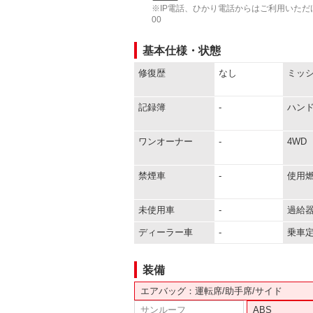
※IP電話、ひかり電話からはご利用いただけ
00
基本仕様・状態
修復歴
なし
ミッ
記録簿
-
ハン
ワンオーナー
-
4WD
禁煙車
-
使用
未使用車
-
過給
ディーラー車
-
乗車
装備
エアバッグ：運転席/助手席/サイド
サンルーフ
ABS