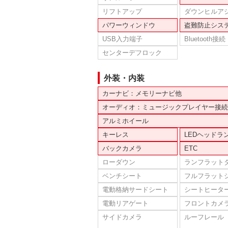
リフトアップ
ダウンヒルア
パワーウィンドウ
盗難防止シス
USB入力端子
Bluetooth接続
センターデフロック
外装・内装
カーナビ：メモリーナビ他
オーディオ：ミュージックプレイヤー接続
アルミホイール
キーレス
LEDヘッドラ
バックカメラ
ETC
ローダウン
ランフラット
ベンチシート
フルフラット
電動格納サードシート
シートヒータ
電動リアゲート
フロントカメ
サイドカメラ
ルーフレール