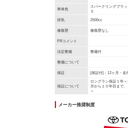
スパークリングブラッ
車体色
Ｓ
排気
2500cc
修復歴
修復歴なし
PRコメント
法定整備
整備付
整備について
保証
[保証付]：12ヶ月・
ロングラン保証１年＜
保証について
月から１０年目まで、
＞
メーカー推奨制度