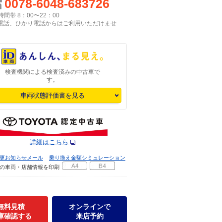
0078-6048-683726
間帯 8：00〜22：00
P電話、ひかり電話からはご利用いただけませ
検査機関による検査済みの中古車で
す。
車両状態評価書を見る
詳細はこちら
更お知らせメール
乗り換え金額シミュレーション
の車両・店舗情報を印刷
無料見積
オンラインで
庫確認する
来店予約