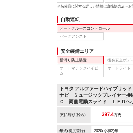
※装備品に関する詳しい情報は直接販売店へお
自動運転
オートクルーズコントロール
パークアシスト
安全装備エリア
横滑り防止装置
衝突安全ボデ
オートマチックハイビー
オートライト
ム
トヨタ アルファードハイブリッド
ナビ ミュージックプレイヤー接
Ｃ 両側電動スライド ＬＥＤヘ
397.4
支払総額
(税込)
万円
年式(初度登録)
2020(令和2)年