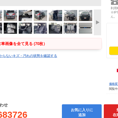
利用時
※I
ん。
車画像を全て見る (70枚）
からないキズ・汚れの状態を確認する
価格変
閲覧中
わせ
お気に入りに
683726
追加
在