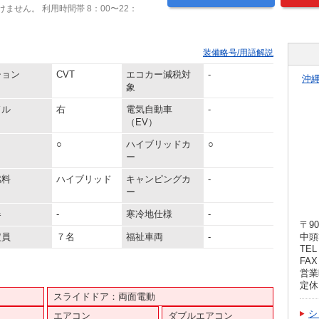
ません。 利用時間帯 8：00〜22：
装備略号/用語解説
ション
CVT
エコカー減税対
-
沖
象
ドル
右
電気自動車
-
（EV）
○
ハイブリッドカ
○
ー
燃料
ハイブリッド
キャンピングカ
-
ー
器
-
寒冷地仕様
-
〒90
定員
７名
福祉車両
-
中頭
TEL 
FAX 
営業時
定休
スライドドア：両面電動
シ
エアコン
ダブルエアコン