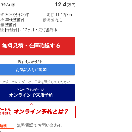
12.4
(税込)
万円
年式
2020(令和2)年
走行
11.1万km
車検
車検整備付
修復歴
なし
備
整備付
証
[保証付]：12ヶ月・走行無制限
無料見積・在庫確認する
現在
4
人が検討中
お気に入りに追加
ック後、カレンダーから日時を選択してください
1分で予約完了
オンラインで来店予約
無料電話でお問い合わせ
無料