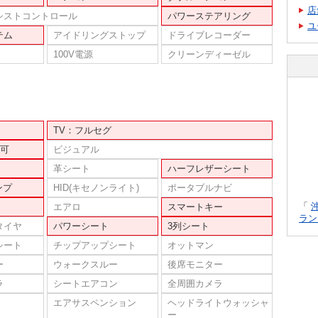
店
シストコントロール
パワーステアリング
ユ
テム
アイドリングストップ
ドライブレコーダー
100V電源
クリーンディーゼル
TV：フルセグ
可
ビジュアル
革シート
ハーフレザーシート
ンプ
HID(キセノンライト)
ポータブルナビ
「
エアロ
スマートキー
ラン
タイヤ
パワーシート
3列シート
シート
チップアップシート
オットマン
ー
ウォークスルー
後席モニター
ラ
シートエアコン
全周囲カメラ
エアサスペンション
ヘッドライトウォッシャ
ー