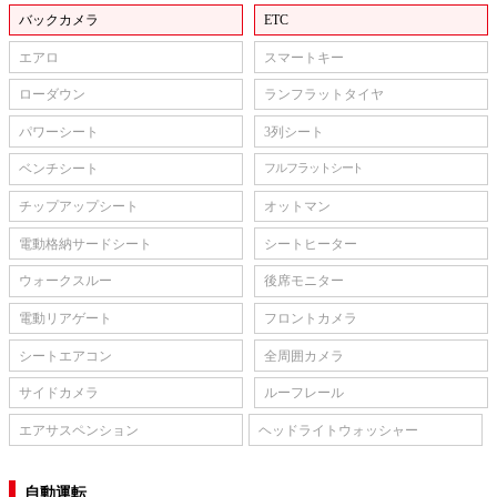
バックカメラ
ETC
エアロ
スマートキー
ローダウン
ランフラットタイヤ
パワーシート
3列シート
ベンチシート
フルフラットシート
チップアップシート
オットマン
電動格納サードシート
シートヒーター
ウォークスルー
後席モニター
電動リアゲート
フロントカメラ
シートエアコン
全周囲カメラ
サイドカメラ
ルーフレール
エアサスペンション
ヘッドライトウォッシャー
自動運転