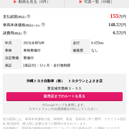
動画を見る（0件）
写真一覧（69枚）
155
支払総額
万円
(税込)
148.5
車両本体価格
万円
(税込)
(リ済込)
6.5
諸費用
万円
(税込)
年式
2023(令和5)年
走行
6.4万km
車検
車検整備付
修復歴
なし
法定整備
整備付
保証
[保証付]：12ヶ月・走行無制限
沖縄トヨタ自動車（株） トヨタウンとよさき店
豊見城市豊崎３－５５
販売店までのルートを見る
※Googleマップを使用します。
スマートフォンの位置情報をONにしてください。
支払総額には、車両本体価格の他、保険料、税金、登録等に伴う費用、リサイクル預託
金 相当額等、購入時に必要な全ての費用が含まれています。
当該価格は、登録等の時期や地域などについて一定の条件を付した価格になります。