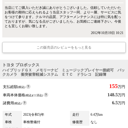
当店にてご購入いただき誠にありがとうございました。信頼していただいた
お客様の期待に応えられるよう当店スタッフ一同、より一層、サービスに気
をつけて参ります。クルマの品質、アフターメンテナンスには特に気を配っ
ておりますが、気になる点がございましたら、お気軽にご連絡下さい。今後
とも宜しくお願い致します。
2012年10月19日 10:21
この販売店のレビューをもっと見る
トヨタ プロボックス
ハイブリッドＧＸ メモリーナビ ミュージックプレイヤー接続可 バッ
クカメラ 衝突被害軽減システム ＥＴＣ ドラレコ 記録簿
155
支払総額
万円
(税込)
148.5
車両本体価格
万円
(税込)(リ済込)
6.5
諸費用
万円
(税込)
年式
2023(令和5)年
走行
6.4万km
車検
車検整備付
修復歴
なし