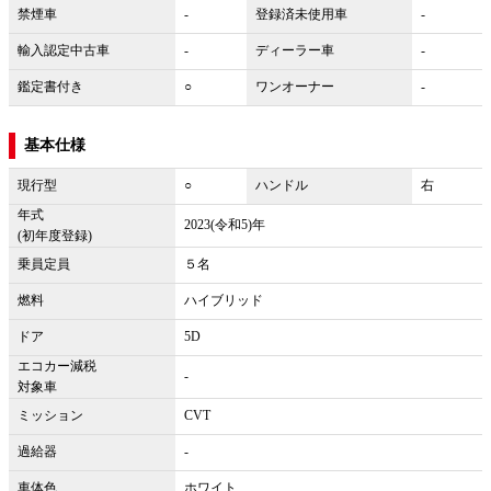
禁煙車
-
登録済未使用車
-
輸入認定中古車
-
ディーラー車
-
鑑定書付き
○
ワンオーナー
-
基本仕様
現行型
○
ハンドル
右
年式
2023(令和5)年
(初年度登録)
乗員定員
５名
燃料
ハイブリッド
ドア
5D
エコカー減税
-
対象車
ミッション
CVT
過給器
-
車体色
ホワイト