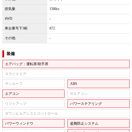
排気量
1500cc
4WD
-
車台番号下3桁
672
その他
-
装備
エアバッグ：運転席/助手席
スライドドア
サンルーフ
ABS
エアコン
Wエアコン
リフトアップ
パワーステアリング
ダウンヒルアシストコントロール
パワーウィンドウ
盗難防止システム