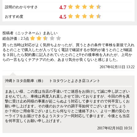
4.7
説明のわかりやすさ
4.5
おすすめ度
投稿者（ニックネーム）まあしい
総合評価：
2.5
点
買った当時は対応がよく気持ちよかったが、買うときの条件で車検を新規で入れ
るとのことで購入したが入ってなく電話で確認するが契約が違うとのこと❗確認
を３回したら契約書に記入されていたとのこと❗その後車検を入れたが、上司か
らの一言もなくナアナアのため、あまり気分が良くないと感じました。
2017年02月11日 13:22
沖縄トヨタ自動車（株） トヨタウンとよさき店コメント
まあしい様、この度は当店の手違いでご迷惑をお掛けして誠に申し訳ござい
ませんでした、車検は再度入れ直しさせて頂いておりますが、今回の件を真
摯に受け止め同様の事案が起こらぬよう対応して参りますので何卒宜しくお
願い申し上げます。その後のおクルマの調子等如何でございますでしょう
か？何かご用命等ございましたら何なりとご連絡下さい、より一層の安心カ
ーライフをお届けできるようスタッフ一同対応して参ります、今後とも当店
を何卒宜しくお願い申し上げます。
2017年02月16日 10:51