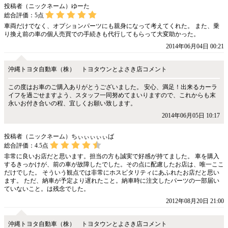
投稿者（ニックネーム）ゆーた
総合評価：
5
点
車両だけでなく、オプションパーツにも親身になって考えてくれた。 また、乗
り換え前の車の個人売買での手続きも代行してもらって大変助かった。
2014年06月04日 00:21
沖縄トヨタ自動車（株） トヨタウンとよさき店コメント
この度はお車のご購入ありがとうございました。 安心、満足！出来るカーラ
イフを過ごせますよう、スタッフ一同努めてまいりますので、これからも末
永いお付き合いの程、宜しくお願い致します。
2014年06月05日 10:17
投稿者（ニックネーム）ちぃぃぃぃぃば
総合評価：
4.5
点
非常に良いお店だと思います。担当の方も誠実で好感が持てました。 車を購入
するきっかけが、前の車が故障したでした。その点に配慮したお店は、唯一ここ
だけでした。 そういう観点では非常にホスピタリティにあふれたお店だと思い
ます。 ただ、納車が予定より遅れたこと。納車時に注文したパーツの一部届い
ていないこと。は残念でした。
2012年08月20日 21:00
沖縄トヨタ自動車（株） トヨタウンとよさき店コメント