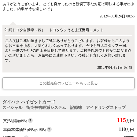
ありがとうございます。とても良かったのと親切丁寧な対応で即決する事が出来
ました。納車が待ち遠しいです
2012年03月24日 00:55
沖縄トヨタ自動車（株） トヨタウンうるま江洲店コメント
この度はご成約頂きまして誠にありがとうございます。お客様からこのよう
なお言葉を頂き、大変うれしく思っております。今後も当店スタッフ一同、
より一層のｻｰﾋﾞｽの向上を目指して参ります。点検等以外でも何か気になる点
がございましたら、お気軽にご連絡下さい。今後とも宜しくお願い致しま
す。
2012年04月21日 08:48
この販売店のレビューをもっと見る
ダイハツ ハイゼットカーゴ
スペシャル 衝突被害軽減システム 記録簿 アイドリングストップ
115
支払総額
万円
(税込)
110
車両本体価格
万円
(税込)(リ済込)