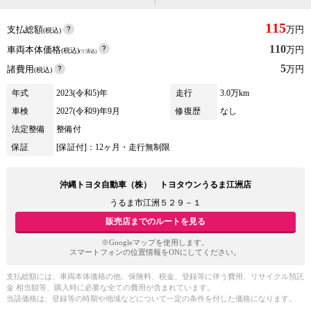
115
支払総額
万円
(税込)
110
車両本体価格
万円
(税込)
(リ済込)
5
諸費用
万円
(税込)
年式
2023(令和5)年
走行
3.0万km
車検
2027(令和9)年9月
修復歴
なし
法定整備
整備付
保証
[保証付]：12ヶ月・走行無制限
沖縄トヨタ自動車（株） トヨタウンうるま江洲店
うるま市江洲５２９－１
販売店までのルートを見る
※Googleマップを使用します。
スマートフォンの位置情報をONにしてください。
支払総額には、車両本体価格の他、保険料、税金、登録等に伴う費用、リサイクル預託
金 相当額等、購入時に必要な全ての費用が含まれています。
当該価格は、登録等の時期や地域などについて一定の条件を付した価格になります。