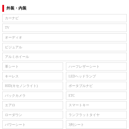
外装・内装
カーナビ
TV
オーディオ
ビジュアル
アルミホイール
革シート
ハーフレザーシート
キーレス
LEDヘッドランプ
HID(キセノンライト)
ポータブルナビ
バックカメラ
ETC
エアロ
スマートキー
ローダウン
ランフラットタイヤ
パワーシート
3列シート