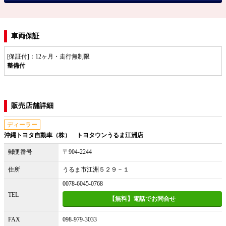
車両保証
[保証付]：12ヶ月・走行無制限
整備付
販売店舗詳細
ディーラー
沖縄トヨタ自動車（株） トヨタウンうるま江洲店
郵便番号
〒904-2244
住所
うるま市江洲５２９－１
0078-6045-0768
TEL
【無料】電話でお問合せ
FAX
098-979-3033