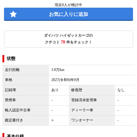
現在
0
人が検討中
お気に入りに追加
ダイハツ ハイゼットカーゴの
70
クチコミ
件をチェック！
状態
走行距離
3.0万km
車検
2027(令和9)年9月
記録簿
あり
修復歴
なし
禁煙車
-
登録済未使用車
-
輸入認定中古車
-
ディーラー車
-
鑑定書付き
○
ワンオーナー
-
基本仕様