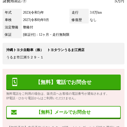
5
諸費用
万円
(税込)
年式
2023(令和5)年
走行
3.0万km
車検
2027(令和9)年9月
修復歴
なし
法定整備
整備付
保証
[保証付]：12ヶ月・走行無制限
沖縄トヨタ自動車（株） トヨタウンうるま江洲店
うるま市江洲５２９－１
【無料】電話でお問合せ
無料電話をご利用の場合は、販売店へお客様の電話番号が通知されます。
IP電話・ひかり電話からはご利用いただけません。
【無料】メールでお問合せ