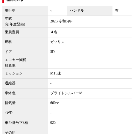
現行型
○
ハンドル
右
年式
2023(令和5)年
(初年度登録)
乗員定員
４名
燃料
ガソリン
ドア
5D
エコカー減税
-
対象車
ミッション
MT5速
過給器
-
車体色
ブライトシルバーＭ
排気量
660cc
4WD
-
車台番号下3桁
025
その他
-