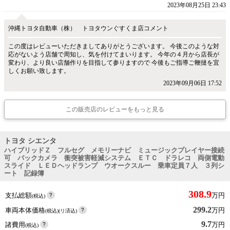
2023年08月25日 23:43
沖縄トヨタ自動車（株） トヨタウンぐすくま店コメント
この度はレビューいただきましてありがとうございます。 今後このような対
応がないよう店舗で周知し、気を付けてまいります。 今年の４月から店長が
変わり、より良い店舗作りを目指して参りますので 今後もご指導ご鞭撻を宜
しくお願い致します。
2023年09月06日 17:52
この販売店のレビューをもっと見る
トヨタ シエンタ
ハイブリッドＺ フルセグ メモリーナビ ミュージックプレイヤー接続
可 バックカメラ 衝突被害軽減システム ＥＴＣ ドラレコ 両側電動
スライド ＬＥＤヘッドランプ ウオークスルー 乗車定員７人 ３列シ
ート 記録簿
308.9
支払総額
万円
(税込)
299.2
車両本体価格
万円
(税込)(リ済込)
9.7
諸費用
万円
(税込)