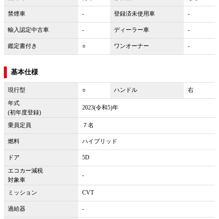
禁煙車
-
登録済未使用車
-
輸入認定中古車
-
ディーラー車
-
鑑定書付き
○
ワンオーナー
-
基本仕様
現行型
○
ハンドル
右
年式
2023(令和5)年
(初年度登録)
乗員定員
７名
燃料
ハイブリッド
ドア
5D
エコカー減税
-
対象車
ミッション
CVT
過給器
-