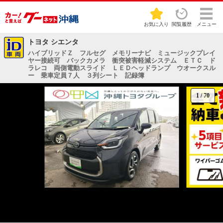
お気に入り
閲覧履歴
メニュー
トヨタ シエンタ
ハイブリッドＺ フルセグ メモリーナビ ミュージックプレイ
ヤー接続可 バックカメラ 衝突被害軽減システム ＥＴＣ ド
ラレコ 両側電動スライド ＬＥＤヘッドランプ ウオークスル
ー 乗車定員７人 ３列シート 記録簿
1
/
70