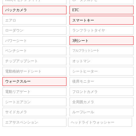
バックカメラ
ETC
エアロ
スマートキー
ローダウン
ランフラットタイヤ
パワーシート
3列シート
ベンチシート
フルフラットシート
チップアップシート
オットマン
電動格納サードシート
シートヒーター
ウォークスルー
後席モニター
電動リアゲート
フロントカメラ
シートエアコン
全周囲カメラ
サイドカメラ
ルーフレール
エアサスペンション
ヘッドライトウォッシャー