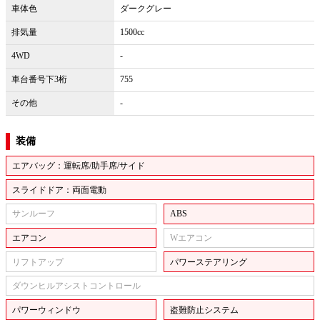
車体色
ダークグレー
排気量
1500cc
4WD
-
車台番号下3桁
755
その他
-
装備
エアバッグ：運転席/助手席/サイド
スライドドア：両面電動
サンルーフ
ABS
エアコン
Wエアコン
リフトアップ
パワーステアリング
ダウンヒルアシストコントロール
パワーウィンドウ
盗難防止システム