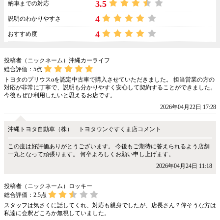
3.5
納車までの対応
4
説明のわかりやすさ
4
おすすめ度
投稿者（ニックネーム）沖縄カーライフ
総合評価：
5
点
トヨタのプリウスαを認定中古車で購入させていただきました。 担当営業の方の
対応が非常に丁寧で、説明も分かりやすく安心して契約することができました。
今後もぜひ利用したいと思えるお店です。
2026年04月22日 17:28
沖縄トヨタ自動車（株） トヨタウンぐすくま店コメント
この度は好評価ありがとうございます。 今後もご期待に答えられるよう店舗
一丸となって頑張ります。 何卒よろしくお願い申し上げます。
2026年04月24日 11:18
投稿者（ニックネーム）ロッキー
総合評価：
2.5
点
スタッフは気さくに話してくれ、対応も親身でしたが、店長さん？偉そうな方は
私達に会釈どころか無視していました。