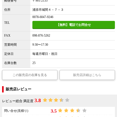
郵便番号
〒901-2133
住所
浦添市城間４－７－３
0078-6047-9246
TEL
【無料】電話でお問合せ
FAX
098-876-5262
営業時間
9:30〜17:30
定休日
毎週月曜日・祝日
在庫台数
25
この販売店の在庫を見る
販売店詳細はこちら
販売店レビュー
3.8
レビュー総合 満足度
3.5
問い合せ(見積り)