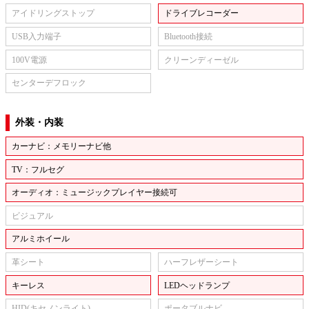
アイドリングストップ
ドライブレコーダー
USB入力端子
Bluetooth接続
100V電源
クリーンディーゼル
センターデフロック
外装・内装
カーナビ：メモリーナビ他
TV：フルセグ
オーディオ：ミュージックプレイヤー接続可
ビジュアル
アルミホイール
革シート
ハーフレザーシート
キーレス
LEDヘッドランプ
HID(キセノンライト)
ポータブルナビ