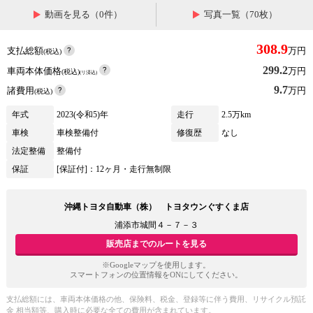
動画を見る（0件）
写真一覧（70枚）
308.9
支払総額
万円
(税込)
299.2
車両本体価格
万円
(税込)
(リ済込)
9.7
諸費用
万円
(税込)
年式
2023(令和5)年
走行
2.5万km
車検
車検整備付
修復歴
なし
法定整備
整備付
保証
[保証付]：12ヶ月・走行無制限
沖縄トヨタ自動車（株） トヨタウンぐすくま店
浦添市城間４－７－３
販売店までのルートを見る
※Googleマップを使用します。
スマートフォンの位置情報をONにしてください。
支払総額には、車両本体価格の他、保険料、税金、登録等に伴う費用、リサイクル預託
金 相当額等、購入時に必要な全ての費用が含まれています。