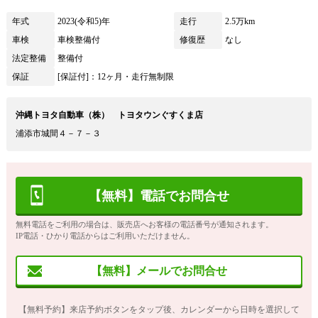
年式
2023(令和5)年
走行
2.5万km
車検
車検整備付
修復歴
なし
法定整備
整備付
保証
[保証付]：12ヶ月・走行無制限
沖縄トヨタ自動車（株） トヨタウンぐすくま店
浦添市城間４－７－３
【無料】電話でお問合せ
無料電話をご利用の場合は、販売店へお客様の電話番号が通知されます。
IP電話・ひかり電話からはご利用いただけません。
【無料】メールでお問合せ
【無料予約】来店予約ボタンをタップ後、カレンダーから日時を選択して