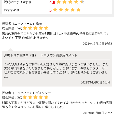
4.8
説明のわかりやすさ
5
おすすめ度
投稿者（ニックネーム）Hiko
総合評価：
5
点
家族の車両全てこちらのお店を利用しました 中古販売の担当者の対応がとても
よいです 丁寧で無駄がありません
2021年12月19日 07:52
沖縄トヨタ自動車（株） トヨタウン浦添店コメント
このたびは当店をご利用いただきまして誠にありがとうございました。 また
大変良い評価をいただきましてありがとうございます。今後もアフターサー
ビスなどで末永いお付き合いをさせてください。誠にありがとうございまし
た。
2022年01月05日 16:46
投稿者（ニックネーム）ヴォクシー
総合評価：
5
点
対応も丁寧でギリギリまで要望を聞いてくれてありがたかったです。お店の雰囲
気も良く全スタッフの心配りに感心しました。
2017年08月01日 20:52