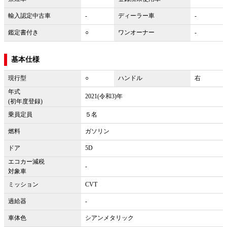
輸入認定中古車
-
ディーラー車
-
鑑定書付き
○
ワンオーナー
-
基本仕様
現行型
○
ハンドル
右
年式
2021(令和3)年
(初年度登録)
乗員定員
５名
燃料
ガソリン
ドア
5D
エコカー減税
-
対象車
ミッション
CVT
過給器
-
車体色
シアンメタリック