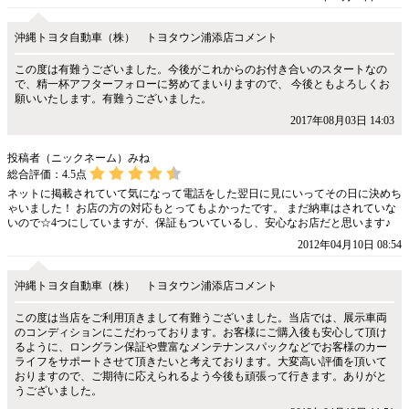
沖縄トヨタ自動車（株） トヨタウン浦添店コメント
この度は有難うございました。今後がこれからのお付き合いのスタートなの
で、精一杯アフターフォローに努めてまいりますので、 今後ともよろしくお
願いいたします。有難うございました。
2017年08月03日 14:03
投稿者（ニックネーム）みね
総合評価：
4.5
点
ネットに掲載されていて気になって電話をした翌日に見にいってその日に決めち
ゃいました！ お店の方の対応もとってもよかったです。 まだ納車はされていな
いので☆4つにしていますが、保証もついているし、安心なお店だと思います♪
2012年04月10日 08:54
沖縄トヨタ自動車（株） トヨタウン浦添店コメント
この度は当店をご利用頂きまして有難うございました。当店では、展示車両
のコンディションにこだわっております。お客様にご購入後も安心して頂け
るように、ロングラン保証や豊富なメンテナンスパックなどでお客様のカー
ライフをサポートさせて頂きたいと考えております。大変高い評価を頂いて
おりますので、ご期待に応えられるよう今後も頑張って行きます。ありがと
うございました。