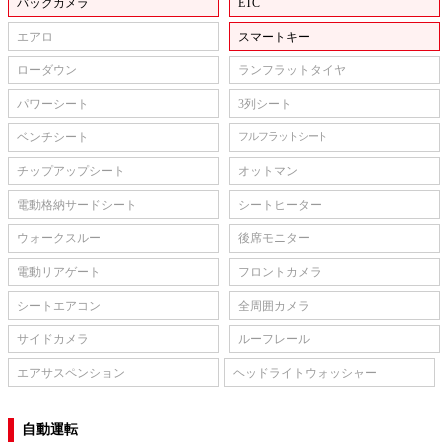
バックカメラ
ETC
エアロ
スマートキー
ローダウン
ランフラットタイヤ
パワーシート
3列シート
ベンチシート
フルフラットシート
チップアップシート
オットマン
電動格納サードシート
シートヒーター
ウォークスルー
後席モニター
電動リアゲート
フロントカメラ
シートエアコン
全周囲カメラ
サイドカメラ
ルーフレール
エアサスペンション
ヘッドライトウォッシャー
自動運転