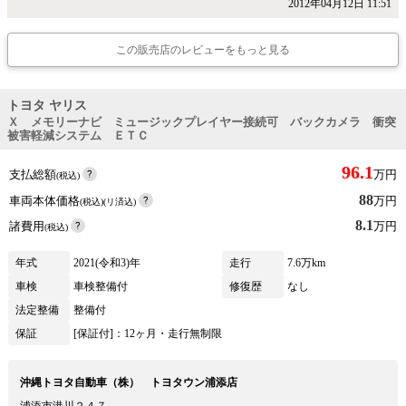
2012年04月12日 11:51
この販売店のレビューをもっと見る
トヨタ ヤリス
Ｘ メモリーナビ ミュージックプレイヤー接続可 バックカメラ 衝突
被害軽減システム ＥＴＣ
96.1
支払総額
万円
(税込)
88
車両本体価格
万円
(税込)(リ済込)
8.1
諸費用
万円
(税込)
年式
2021(令和3)年
走行
7.6万km
車検
車検整備付
修復歴
なし
法定整備
整備付
保証
[保証付]：12ヶ月・走行無制限
沖縄トヨタ自動車（株） トヨタウン浦添店