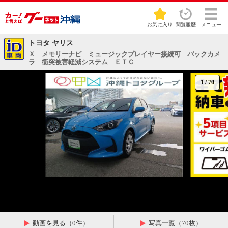
お気に入り
閲覧履歴
メニュー
トヨタ ヤリス
Ｘ メモリーナビ ミュージックプレイヤー接続可 バックカメ
ラ 衝突被害軽減システム ＥＴＣ
1
/
70
動画を見る（0件）
写真一覧（70枚）