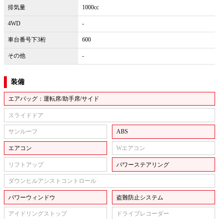
排気量
1000cc
4WD
-
車台番号下3桁
600
その他
-
装備
エアバッグ：運転席/助手席/サイド
スライドドア
サンルーフ
ABS
エアコン
Wエアコン
リフトアップ
パワーステアリング
ダウンヒルアシストコントロール
パワーウィンドウ
盗難防止システム
アイドリングストップ
ドライブレコーダー