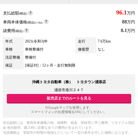
96.1
支払総額
万円
(税込)
88
車両本体価格
万円
(税込)
(リ済込)
8.1
諸費用
万円
(税込)
年式
2021(令和3)年
走行
7.6万km
車検
車検整備付
修復歴
なし
法定整備
整備付
保証
[保証付]：12ヶ月・走行無制限
沖縄トヨタ自動車（株） トヨタウン浦添店
浦添市港川２４７
販売店までのルートを見る
※Googleマップを使用します。
スマートフォンの位置情報をONにしてください。
支払総額には、車両本体価格の他、保険料、税金、登録等に伴う費用、リサイクル預託
金 相当額等、購入時に必要な全ての費用が含まれています。
当該価格は、登録等の時期や地域などについて一定の条件を付した価格になります。