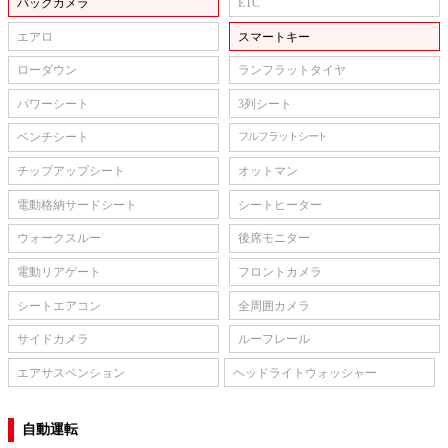
バックカメラ
ETC
エアロ
スマートキー
ローダウン
ランフラットタイヤ
パワーシート
3列シート
ベンチシート
フルフラットシート
チップアップシート
オットマン
電動格納サードシート
シートヒーター
ウォークスルー
後席モニター
電動リアゲート
フロントカメラ
シートエアコン
全周囲カメラ
サイドカメラ
ルーフレール
エアサスペンション
ヘッドライトウォッシャー
自動運転