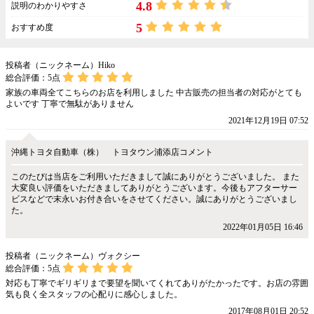
4.8
説明のわかりやすさ
5
おすすめ度
投稿者（ニックネーム）Hiko
総合評価：
5
点
家族の車両全てこちらのお店を利用しました 中古販売の担当者の対応がとても
よいです 丁寧で無駄がありません
2021年12月19日 07:52
沖縄トヨタ自動車（株） トヨタウン浦添店コメント
このたびは当店をご利用いただきまして誠にありがとうございました。 また
大変良い評価をいただきましてありがとうございます。今後もアフターサー
ビスなどで末永いお付き合いをさせてください。誠にありがとうございまし
た。
2022年01月05日 16:46
投稿者（ニックネーム）ヴォクシー
総合評価：
5
点
対応も丁寧でギリギリまで要望を聞いてくれてありがたかったです。お店の雰囲
気も良く全スタッフの心配りに感心しました。
2017年08月01日 20:52