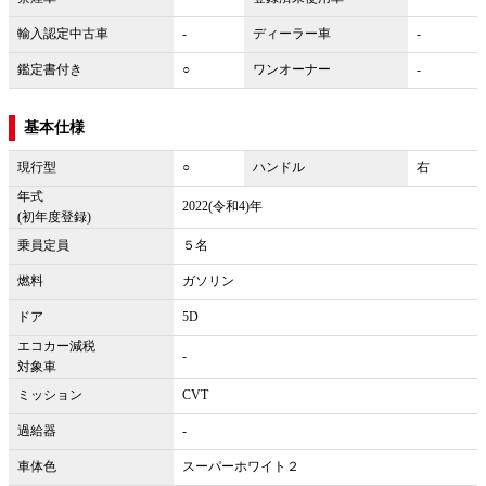
輸入認定中古車
-
ディーラー車
-
鑑定書付き
○
ワンオーナー
-
基本仕様
現行型
○
ハンドル
右
年式
2022(令和4)年
(初年度登録)
乗員定員
５名
燃料
ガソリン
ドア
5D
エコカー減税
-
対象車
ミッション
CVT
過給器
-
車体色
スーパーホワイト２