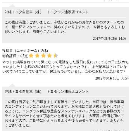
沖縄トヨタ自動車（株） トヨタウン浦添店コメント
この度は有難うございました。今後がこれからのお付き合いのスタートなの
で、精一杯アフターフォローに努めてまいりますので、 今後ともよろしくお
願いいたします。有難うございました。
2017年08月03日 14:03
投稿者（ニックネーム）みね
総合評価：
4.5
点
ネットに掲載されていて気になって電話をした翌日に見にいってその日に決めち
ゃいました！ お店の方の対応もとってもよかったです。 まだ納車はされていな
いので☆4つにしていますが、保証もついているし、安心なお店だと思います♪
2012年04月10日 08:54
沖縄トヨタ自動車（株） トヨタウン浦添店コメント
この度は当店をご利用頂きまして有難うございました。当店では、展示車両
のコンディションにこだわっております。お客様にご購入後も安心して頂け
るように、ロングラン保証や豊富なメンテナンスパックなどでお客様のカー
ライフをサポートさせて頂きたいと考えております。大変高い評価を頂いて
おりますので、ご期待に応えられるよう今後も頑張って行きます。ありがと
うございました。