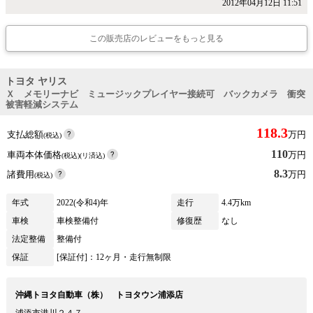
2012年04月12日 11:51
この販売店のレビューをもっと見る
トヨタ ヤリス
Ｘ メモリーナビ ミュージックプレイヤー接続可 バックカメラ 衝突
被害軽減システム
118.3
支払総額
万円
(税込)
110
車両本体価格
万円
(税込)(リ済込)
8.3
諸費用
万円
(税込)
年式
2022(令和4)年
走行
4.4万km
車検
車検整備付
修復歴
なし
法定整備
整備付
保証
[保証付]：12ヶ月・走行無制限
沖縄トヨタ自動車（株） トヨタウン浦添店