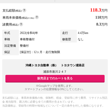
118.3
支払総額
万円
(税込)
110
車両本体価格
万円
(税込)
(リ済込)
8.3
諸費用
万円
(税込)
年式
2022(令和4)年
走行
4.4万km
車検
車検整備付
修復歴
なし
法定整備
整備付
保証
[保証付]：12ヶ月・走行無制限
沖縄トヨタ自動車（株） トヨタウン浦添店
浦添市港川２４７
販売店までのルートを見る
※Googleマップを使用します。
スマートフォンの位置情報をONにしてください。
支払総額には、車両本体価格の他、保険料、税金、登録等に伴う費用、リサイクル預託
金 相当額等、購入時に必要な全ての費用が含まれています。
当該価格は、登録等の時期や地域などについて一定の条件を付した価格になります。