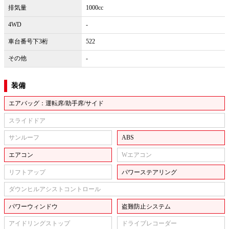
排気量
1000cc
4WD
-
車台番号下3桁
522
その他
-
装備
エアバッグ：運転席/助手席/サイド
スライドドア
サンルーフ
ABS
エアコン
Wエアコン
リフトアップ
パワーステアリング
ダウンヒルアシストコントロール
パワーウィンドウ
盗難防止システム
アイドリングストップ
ドライブレコーダー