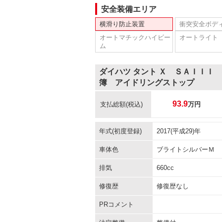
安全装備エリア
横滑り防止装置
衝突安全ボデ
オートマチックハイビー
オートライト
ム
ダイハツ タント Ｘ ＳＡＩＩＩ
簿 アイドリングストップ
93.9
支払総額
(税込)
万円
年式(初度登録)
2017(平成29)年
車体色
ブライトシルバーＭ
排気
660cc
修復歴
修復歴なし
PRコメント