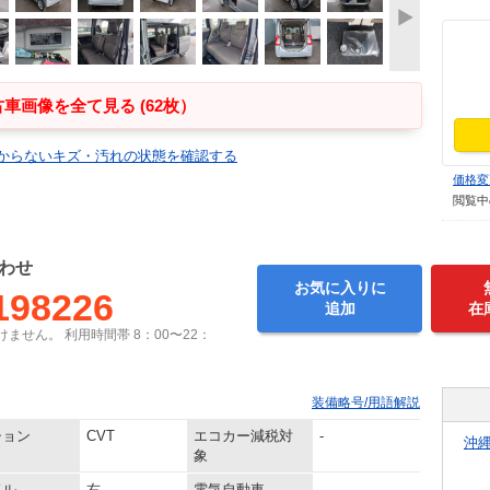
車画像を全て見る (62枚）
からないキズ・汚れの状態を確認する
価格変
閲覧中
わせ
お気に入りに
198226
追加
在
ません。 利用時間帯 8：00〜22：
装備略号/用語解説
ション
CVT
エコカー減税対
-
沖
象
ドル
右
電気自動車
-