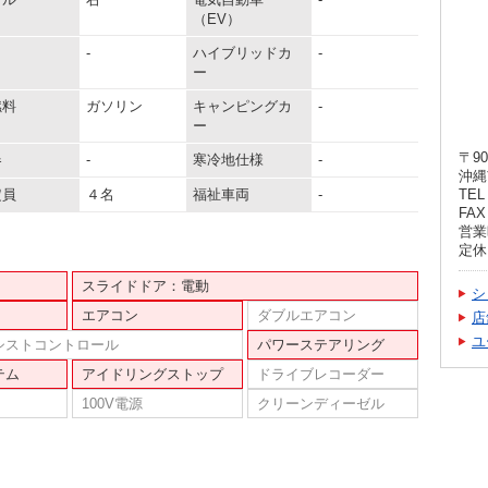
（EV）
-
ハイブリッドカ
-
ー
燃料
ガソリン
キャンピングカ
-
ー
〒90
器
-
寒冷地仕様
-
沖縄
定員
４名
福祉車両
-
TEL 
FAX 
営業時
定休
スライドドア：電動
シ
エアコン
ダブルエアコン
店
ユ
シストコントロール
パワーステアリング
テム
アイドリングストップ
ドライブレコーダー
100V電源
クリーンディーゼル