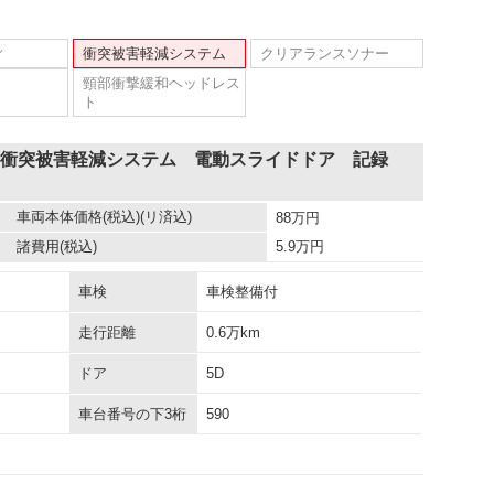
ィ
衝突被害軽減システム
クリアランスソナー
頸部衝撃緩和ヘッドレス
ト
 衝突被害軽減システム 電動スライドドア 記録
車両本体価格
(税込)(リ済込)
88
万円
諸費用
(税込)
5.9
万円
車検
車検整備付
走行距離
0.6万km
ドア
5D
車台番号の下3桁
590