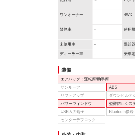
ワンオーナー
-
4WD
禁煙車
-
使用
未使用車
-
過給
ディーラー車
-
乗車
装備
エアバッグ：運転席/助手席
サンルーフ
ABS
リフトアップ
ダウンヒルア
パワーウィンドウ
盗難防止シス
USB入力端子
Bluetooth接続
センターデフロック
外装・内装