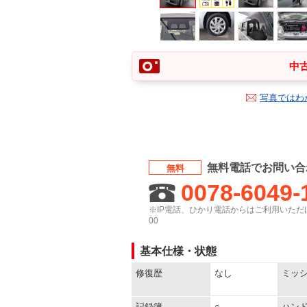
中古
写真ではわ
無料電話でお問い合
無料
0078-6049-
※IP電話、ひかり電話からはご利用いただけ
00
基本仕様・状態
修復歴
なし
ミッ
記録簿
○
ハン