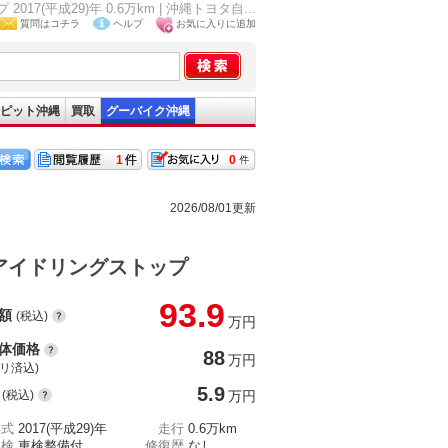
成29)年 0.6万km | 沖縄トヨタ自...
質問はコチラ
ヘルプ
お気に入りに追加
ピット沖縄
買取
グーバイク沖縄
1
0
2026/08/01更新
アイドリングストップ
93.9
額
(税込)
万円
体価格
88
万円
(リ済込)
5.9
(税込)
万円
年式
2017(平成29)年
走行
0.6万km
車検
車検整備付
修復歴
なし