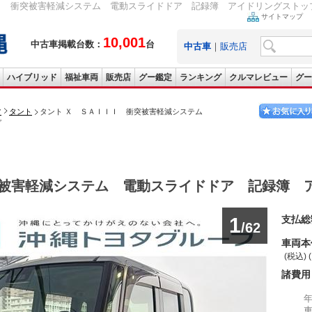
衝突被害軽減システム 電動スライドドア 記録簿 アイドリングストップ 2017(平
サイトマップ
10,001
中古車掲載台数：
台
中古車
｜
販売店
ハイブリッド
福祉車両
販売店
グー鑑定
ランキング
クルマレビュー
グー
ツ
タント
タント Ｘ ＳＡＩＩＩ 衝突被害軽減システム
プ
被害軽減システム 電動スライドドア 記録簿 
1
支払総
/62
車両本
(税込) 
諸費用