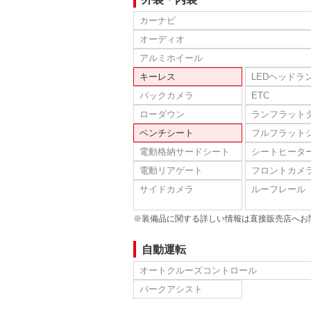
カーナビ
オーディオ
アルミホイール
キーレス
LEDヘッドラ
バックカメラ
ETC
ローダウン
ランフラット
ベンチシート
フルフラット
電動格納サードシート
シートヒータ
電動リアゲート
フロントカメ
サイドカメラ
ルーフレール
※装備品に関する詳しい情報は直接販売店へお
自動運転
オートクルーズコントロール
パークアシスト