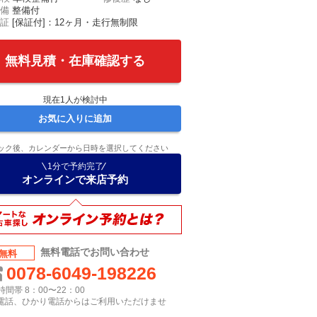
備
整備付
証
[保証付]：12ヶ月・走行無制限
無料見積・在庫確認する
現在
1
人が検討中
お気に入りに追加
ック後、カレンダーから日時を選択してください
1分で予約完了
オンラインで来店予約
無料電話でお問い合わせ
無料
0078-6049-198226
間帯 8：00〜22：00
P電話、ひかり電話からはご利用いただけませ