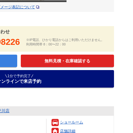
ダメージ表記について
合わせ
98226
※IP電話、ひかり電話からはご利用いただけません。
利用時間帯 8：00〜22：00
無料見積・在庫確認する
1分で予約完了
オンラインで来店予約
登川店
ショールーム
店舗詳細