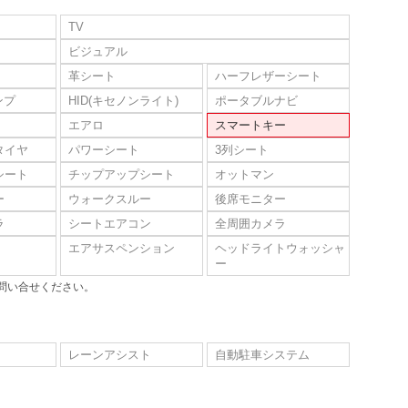
TV
ビジュアル
革シート
ハーフレザーシート
ンプ
HID(キセノンライト)
ポータブルナビ
エアロ
スマートキー
タイヤ
パワーシート
3列シート
シート
チップアップシート
オットマン
ー
ウォークスルー
後席モニター
ラ
シートエアコン
全周囲カメラ
エアサスペンション
ヘッドライトウォッシャ
ー
問い合せください。
レーンアシスト
自動駐車システム