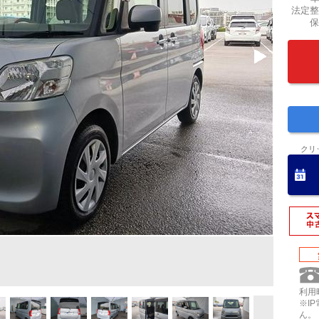
法定整
保
クリ
利用時
※I
ん。