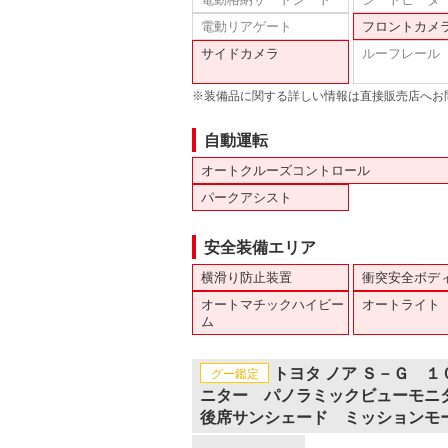
電動リアゲート
フロントカメ
サイドカメラ
ルーフレール
※装備品に関する詳しい情報は直接販売店へお
自動運転
オートクルーズコントロール
パークアシスト
安全装備エリア
横滑り防止装置
衝突安全ボデ
オートマチックハイビー
オートライト
ム
トヨタ ノア Ｓ－Ｇ 
グー鑑定
ニター パノラミックビューモニ
後席サンシェード ミッションモ