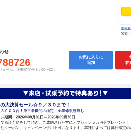
価格変
閲覧中
わせ
お気に入りに
788726
追加
在
ません。 利用時間帯 8：00〜22：
度の大決算セール☆９／３０まで！
数３０００台！第三者機関の鑑定、全車修復歴無し！
期間：2026年08月01日～2026年09月30日
ンで商談予約をして頂き、ご成約された方にオプション５万円分プレゼント！
、他クーポン、キャンペーン併用不可になります。車種によっては弊社指定の