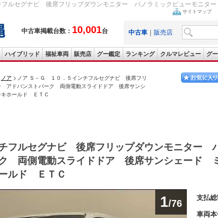
チフルセグナビ 後席フリップダウンモニター パノラミックビューモニター 
サイトマップ
10,001
中古車掲載台数：
台
中古車
｜
販売店
ハイブリッド
福祉車両
販売店
グー鑑定
ランキング
クルマレビュー
グー
ノア
ノア Ｓ－Ｇ １０．５インチフルセグナビ 後席フリ
ー アドバンストパーク 両側電動スライドドア 後席サンシ
ーキホールド ＥＴＣ
チフルセグナビ 後席フリップダウンモニター 
ク 両側電動スライドドア 後席サンシェード 
ールド ＥＴＣ
1
支払総
/76
車両本