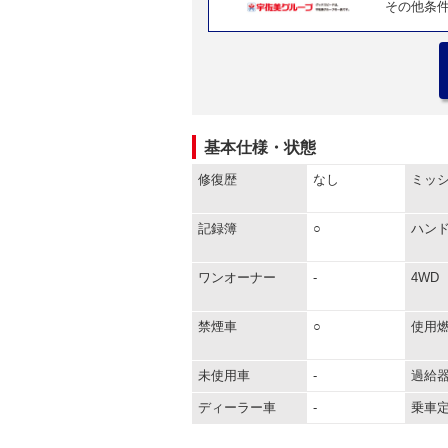
その他条
基本仕様・状態
修復歴
なし
ミッ
記録簿
○
ハン
ワンオーナー
-
4WD
禁煙車
○
使用
未使用車
-
過給
ディーラー車
-
乗車