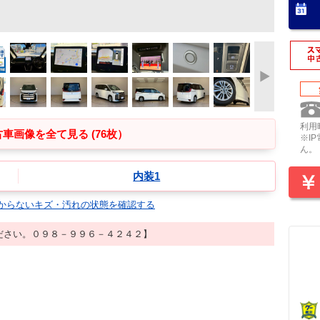
利用時
車画像を全て見る (76枚）
※I
ん。
内装1
からないキズ・汚れの状態を確認する
ださい。０９８－９９６－４２４２】