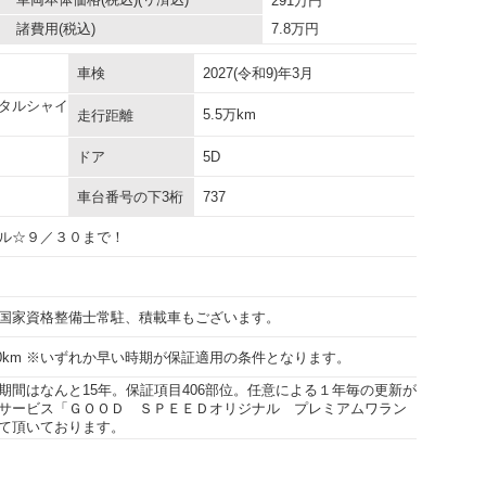
291
万円
諸費用
(税込)
7.8
万円
車検
2027(令和9)年3月
タルシャイ
5.5万km
走行距離
ドア
5D
車台番号の下3桁
737
ル☆９／３０まで！
国家資格整備士常駐、積載車もございます。
000km ※いずれか早い時期が保証適用の条件となります。
期間はなんと15年。保証項目406部位。任意による１年毎の更新が
サービス「ＧＯＯＤ ＳＰＥＥＤオリジナル プレミアムワラン
て頂いております。