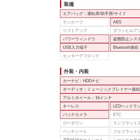
装備
エアバッグ：運転席/助手席/サイド
サンルーフ
ABS
リフトアップ
ダウンヒルア
パワーウィンドウ
盗難防止シス
USB入力端子
Bluetooth接続
センターデフロック
外装・内装
カーナビ：HDDナビ
オーディオ：ミュージックプレイヤー接続
アルミホイール：16インチ
キーレス
LEDヘッドラ
バックカメラ
ETC
ローダウン
ランフラット
ベンチシート
フルフラット
電動格納サードシート
シートヒータ