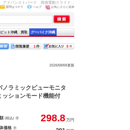
アドバンストパーク 両側電動スライド...
質問はコチラ
ヘルプ
お気に入りに追加
ピット沖縄
買取
グーバイク沖縄
1
0
2026/08/06更新
パノラミックビューモニタ
ミッションモード機能付
298.8
額
(税込)
万円
体価格