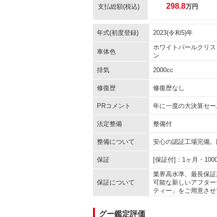
298.8
支払総額
(税込)
万円
年式(初度登録)
2023(令和5)年
ホワイトパールクリス
車体色
ン
排気
2000cc
修復歴
修復歴なし
PRコメント
年に一度の大決算セー
法定整備
整備付
整備について
安心の認証工場完備。
保証
[保証付]：1ヶ月・1
業界高水準、最長保証
保証について
可能な新しいアフター
ティー」をご用意させ
グー鑑定評価