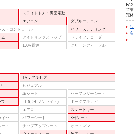
FAX 
営業時
スライドドア：両面電動
定休
エアコン
ダブルエアコン
シ
シストコントロール
パワーステアリング
店
テム
アイドリングストップ
ドライブレコーダー
ユ
100V電源
クリーンディーゼル
TV：フルセグ
可
ビジュアル
革シート
ハーフレザーシート
ンプ
HID(キセノンライト)
ポータブルナビ
エアロ
スマートキー
タイヤ
パワーシート
3列シート
シート
チップアップシート
オットマン
ー
ウォークスルー
後席モニター