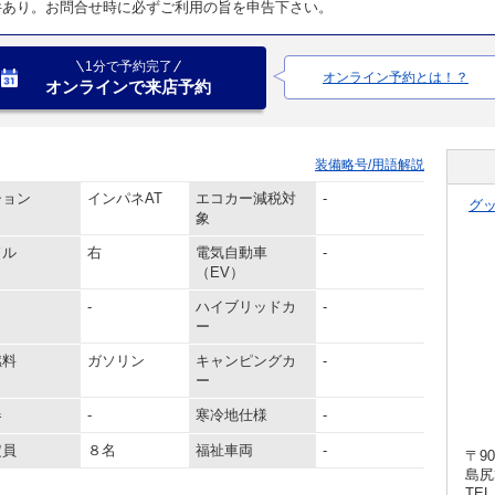
件あり。お問合せ時に必ずご利用の旨を申告下さい。
1分で予約完了
オンライン予約とは！？
オンラインで来店予約
装備略号/用語解説
ション
インパネAT
エコカー減税対
-
グ
象
ドル
右
電気自動車
-
（EV）
-
ハイブリッドカ
-
ー
燃料
ガソリン
キャンピングカ
-
ー
器
-
寒冷地仕様
-
定員
８名
福祉車両
-
〒90
島尻
TEL 