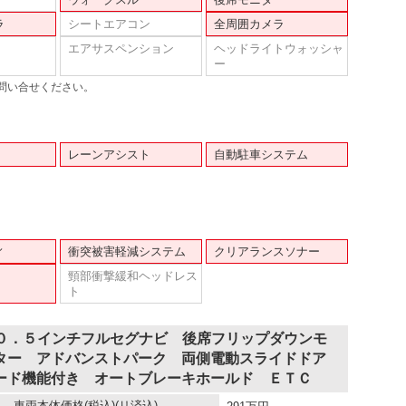
ラ
シートエアコン
全周囲カメラ
エアサスペンション
ヘッドライトウォッシャ
ー
問い合せください。
レーンアシスト
自動駐車システム
ィ
衝突被害軽減システム
クリアランスソナー
頸部衝撃緩和ヘッドレス
ト
１０．５インチフルセグナビ 後席フリップダウンモ
ター アドバンストパーク 両側電動スライドドア
ード機能付き オートブレーキホールド ＥＴＣ
車両本体価格
(税込)(リ済込)