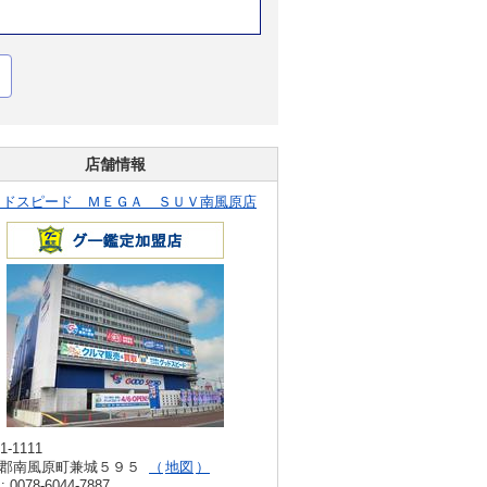
店舗情報
ッドスピード ＭＥＧＡ ＳＵＶ南風原店
1-1111
郡南風原町兼城５９５
地図
: 0078-6044-7887