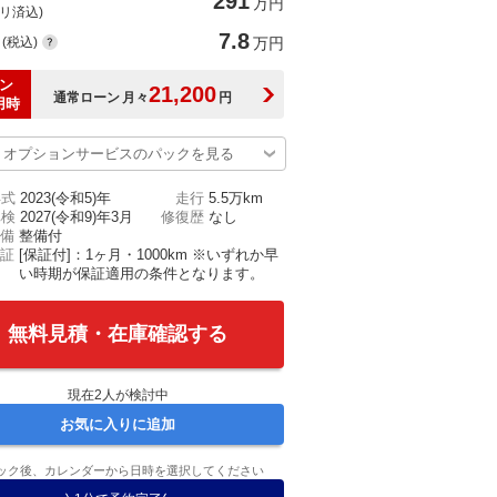
291
万円
(リ済込)
7.8
(税込)
万円
ン
21,200
通常ローン
月々
円
用時
オプションサービスのパックを見る
年式
2023(令和5)年
走行
5.5万km
車検
2027(令和9)年3月
修復歴
なし
備
整備付
証
[保証付]：1ヶ月・1000km ※いずれか早
い時期が保証適用の条件となります。
無料見積・在庫確認する
現在
2
人が検討中
お気に入りに追加
ック後、カレンダーから日時を選択してください