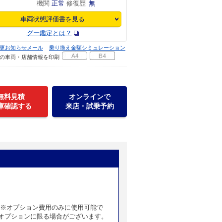
機関
正常
修復歴
無
車両状態評価書を見る
グー鑑定とは？
更お知らせメール
乗り換え金額シミュレーション
の車両・店舗情報を印刷
無料見積
オンラインで
庫確認する
来店・試乗予約
 ※オプション費用のみに使用可能で
オプションに限る場合がございます。