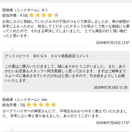
投稿者（ニックネーム）ギミ
総合評価：
4.3
点
お気に入りに登録していたクルマの下見のつもりで来店しましたが、車の状態が
非常によかったのと、担当してくださったスタッフが気さくで色々な相談にも乗
ってくれたので、そのまま即決してしまいました。 とても満足の行く買い物だ
ったと思います。
2026年07月21日 12:07
グッドスピード ＭＥＧＡ ＳＵＶ南風原店コメント
この度はご購入いただきまして、誠にありがとうございました。 また、あり
がたいお言葉もスタッフ一同大変嬉しく思っております。 まずはご納車まで
スムーズに進めさせていただければと思いますので、引き続きよろしくお願
いいたします。
2026年07月24日 11:59
投稿者（ニックネーム）shin
総合評価：
5
点
カーアドバイザーの神里さんにて、 不明点をわかりやすく教えていただきまし
た。 非常によい車と巡り会えました。ありがとうございます。
2026年07月04日 17:07