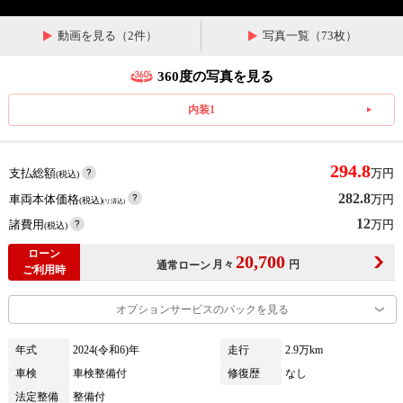
動画を見る（2件）
写真一覧（73枚）
360度の写真を見る
内装1
294.8
支払総額
万円
(税込)
282.8
車両本体価格
万円
(税込)
(リ済込)
12
諸費用
万円
(税込)
ローン
20,700
月々
円
通常ローン
ご利用時
オプションサービスのパックを見る
年式
2024(令和6)年
走行
2.9万km
車検
車検整備付
修復歴
なし
法定整備
整備付