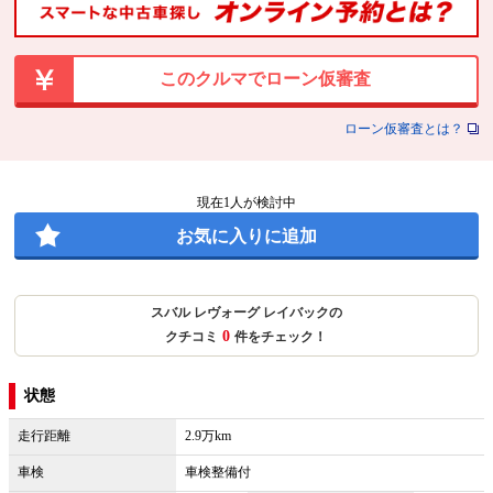
このクルマでローン仮審査
ローン仮審査とは？
現在
1
人が検討中
お気に入りに追加
スバル レヴォーグ レイバックの
0
クチコミ
件をチェック！
状態
走行距離
2.9万km
車検
車検整備付