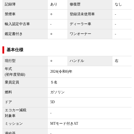
記録簿
あり
修復歴
なし
禁煙車
○
登録済未使用車
-
輸入認定中古車
-
ディーラー車
-
鑑定書付き
○
ワンオーナー
-
基本仕様
現行型
○
ハンドル
右
年式
2024(令和6)年
(初年度登録)
乗員定員
５名
燃料
ガソリン
ドア
5D
エコカー減税
-
対象車
ミッション
MTモード付きAT
過給器
-