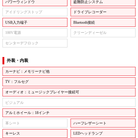
パワーウィンドウ
盗難防止システム
アイドリングストップ
ドライブレコーダー
USB入力端子
Bluetooth接続
100V電源
クリーンディーゼル
センターデフロック
外装・内装
カーナビ：メモリーナビ他
TV：フルセグ
オーディオ：ミュージックプレイヤー接続可
ビジュアル
アルミホイール：18インチ
革シート
ハーフレザーシート
キーレス
LEDヘッドランプ