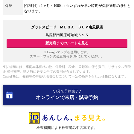
保証
[保証付]：1ヶ月・1000km ※いずれか早い時期が保証適用の条件と
なります。
グッドスピード ＭＥＧＡ ＳＵＶ南風原店
島尻郡南風原町兼城５９５
販売店までのルートを見る
※Googleマップを使用します。
スマートフォンの位置情報をONにしてください。
支払総額には、車両本体価格の他、保険料、税金、登録等に伴う費用、リサイクル預託
金 相当額等、購入時に必要な全ての費用が含まれています。
当該価格は、登録等の時期や地域などについて一定の条件を付した価格になります。
1分で予約完了
オンラインで来店・試乗予約
検査機関による検査済み中古車です。