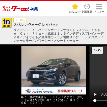
お気に入り
閲覧履歴
メニュー
グー鑑定
スバル レヴォーグ レイバック
リミテッドＥＸ ハーマンカードンサウンドシステム／Ａｐｐｌ
ｅ Ｃａｒ Ｐｌａｙ／純正１１．６インチディスプレイオーデ
ィオ／アイサイト／全周囲カメラ／電動リアゲート／デジタルイ
ンナーミラー／パワーシート／シートヒーター
1
/
75
年に一度の大決算セール☆９／３０まで！【詳し
くは店舗までお問い合わせください。０９８－９
９６－４２４２】