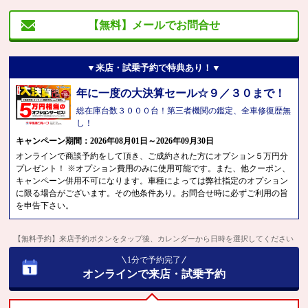
【無料】メールでお問合せ
▼来店・試乗予約で特典あり！▼
年に一度の大決算セール☆９／３０まで！
総在庫台数３０００台！第三者機関の鑑定、全車修復歴無
し！
キャンペーン期間：2026年08月01日～2026年09月30日
オンラインで商談予約をして頂き、ご成約された方にオプション５万円分
プレゼント！ ※オプション費用のみに使用可能です。また、他クーポン、
キャンペーン併用不可になります。車種によっては弊社指定のオプション
に限る場合がございます。その他条件あり。お問合せ時に必ずご利用の旨
を申告下さい。
【無料予約】来店予約ボタンをタップ後、カレンダーから日時を選択してください
1分で予約完了
オンラインで来店・試乗予約