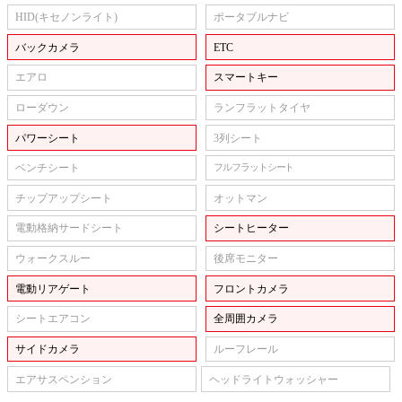
HID(キセノンライト)
ポータブルナビ
バックカメラ
ETC
エアロ
スマートキー
ローダウン
ランフラットタイヤ
パワーシート
3列シート
ベンチシート
フルフラットシート
チップアップシート
オットマン
電動格納サードシート
シートヒーター
ウォークスルー
後席モニター
電動リアゲート
フロントカメラ
シートエアコン
全周囲カメラ
サイドカメラ
ルーフレール
エアサスペンション
ヘッドライトウォッシャー