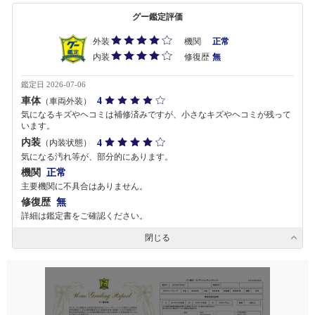
グー鑑定評価
外装
機関
正常
内装
修復歴
無
鑑定日 2026-07-06
車体
4
（車両外装）
気になるキズやヘコミは補修済みですが、小さなキズやヘコミが残って
います。
内装
4
（内装状態）
気になる汚れ等が、部分的にあります。
機関
正常
主要機関に不具合はありません。
修復歴
無
詳細は鑑定書をご確認ください。
閉じる