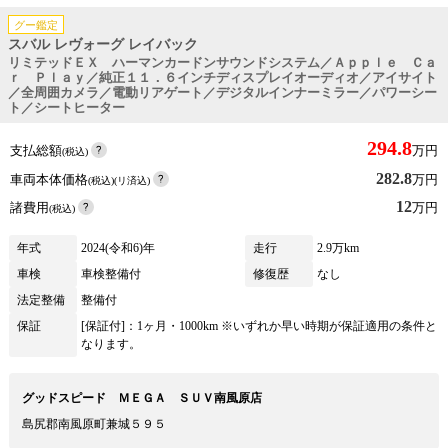
グー鑑定
スバル レヴォーグ レイバック
リミテッドＥＸ ハーマンカードンサウンドシステム／Ａｐｐｌｅ Ｃａ
ｒ Ｐｌａｙ／純正１１．６インチディスプレイオーディオ／アイサイト
／全周囲カメラ／電動リアゲート／デジタルインナーミラー／パワーシー
ト／シートヒーター
294.8
支払総額
万円
(税込)
282.8
車両本体価格
万円
(税込)(リ済込)
12
諸費用
万円
(税込)
年式
2024(令和6)年
走行
2.9万km
車検
車検整備付
修復歴
なし
法定整備
整備付
保証
[保証付]：1ヶ月・1000km ※いずれか早い時期が保証適用の条件と
なります。
グッドスピード ＭＥＧＡ ＳＵＶ南風原店
島尻郡南風原町兼城５９５