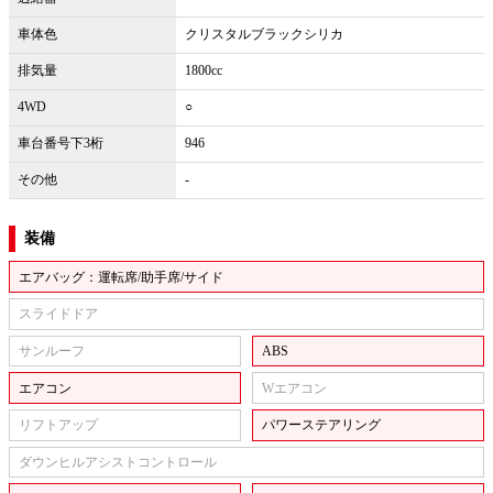
車体色
クリスタルブラックシリカ
排気量
1800cc
4WD
○
車台番号下3桁
946
その他
-
装備
エアバッグ：運転席/助手席/サイド
スライドドア
サンルーフ
ABS
エアコン
Wエアコン
リフトアップ
パワーステアリング
ダウンヒルアシストコントロール