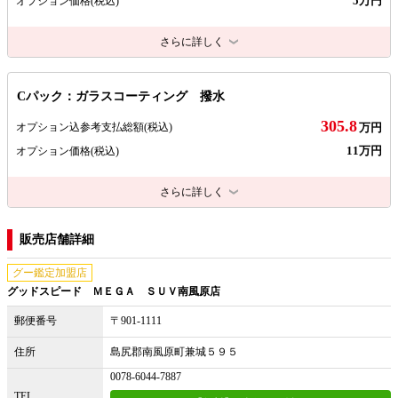
5万円
オプション価格
(税込)
さらに詳しく
Cパック：ガラスコーティング 撥水
305.8
オプション込参考支払総額
(税込)
万円
11万円
オプション価格
(税込)
さらに詳しく
販売店舗詳細
グー鑑定加盟店
グッドスピード ＭＥＧＡ ＳＵＶ南風原店
郵便番号
〒901-1111
住所
島尻郡南風原町兼城５９５
0078-6044-7887
TEL