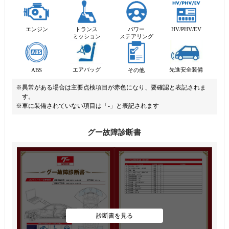
エンジン
トランス
パワー
HV/PHV/EV
ミッション
ステアリング
先進安全装備
エアバッグ
ABS
その他
※異常がある場合は主要点検項目が赤色になり、要確認と表記されま
す。
※車に装備されていない項目は「-」と表記されます
グー故障診断書
診断書を見る