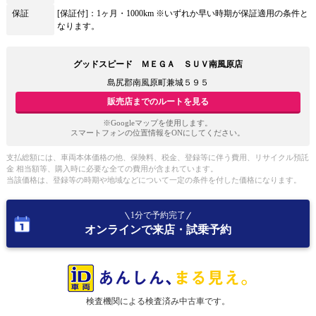
保証
[保証付]：1ヶ月・1000km ※いずれか早い時期が保証適用の条件と
なります。
グッドスピード ＭＥＧＡ ＳＵＶ南風原店
島尻郡南風原町兼城５９５
販売店までのルートを見る
※Googleマップを使用します。
スマートフォンの位置情報をONにしてください。
支払総額には、車両本体価格の他、保険料、税金、登録等に伴う費用、リサイクル預託
金 相当額等、購入時に必要な全ての費用が含まれています。
当該価格は、登録等の時期や地域などについて一定の条件を付した価格になります。
1分で予約完了
オンラインで来店・試乗予約
検査機関による検査済み中古車です。