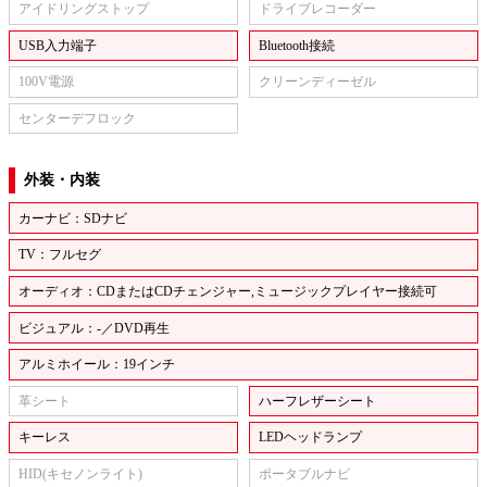
アイドリングストップ
ドライブレコーダー
USB入力端子
Bluetooth接続
100V電源
クリーンディーゼル
センターデフロック
外装・内装
カーナビ：SDナビ
TV：フルセグ
オーディオ：CDまたはCDチェンジャー,ミュージックプレイヤー接続可
ビジュアル：-／DVD再生
アルミホイール：19インチ
革シート
ハーフレザーシート
キーレス
LEDヘッドランプ
HID(キセノンライト)
ポータブルナビ