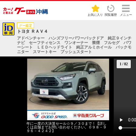
お気に入り
閲覧履歴
メニュー
グー鑑定
トヨタ ＲＡＶ４
アドベンチャー ハンズフリーパワーバックドア 純正９インチ
ナビ セーフティセンス ワンオーナー 禁煙 フルセグ パワ
ーシート ＬＥＤヘッドライト 純正アルミホイール バックモ
ニター スマートキー プッシュスタート
1
/
82
年に一度の大決算セール☆９／３０まで！【詳し
くは店舗までお問い合わせください。０９８－９
９６－４２４２】