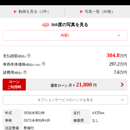
動画を見る（2件）
写真一覧（80枚）
360度の写真を見る
内装1
304.8
支払総額
万円
(税込)
297.2
車両本体価格
万円
(税込)
(リ済込)
7.6
諸費用
万円
(税込)
ローン
21,800
月々
円
通常ローン
ご利用時
オプションサービスのパックを見る
年式
2020(令和2)年
走行
4.8万km
車検
2027(令和9)年4月
修復歴
なし
法定整備
整備付