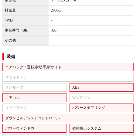
車体色
アーバンカーキ
排気量
2000cc
4WD
○
車台番号下3桁
403
その他
-
装備
エアバッグ：運転席/助手席/サイド
スライドドア
サンルーフ
ABS
エアコン
Wエアコン
リフトアップ
パワーステアリング
ダウンヒルアシストコントロール
パワーウィンドウ
盗難防止システム