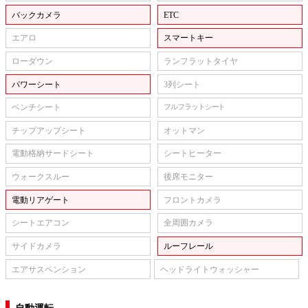
バックカメラ
ETC
エアロ
スマートキー
ローダウン
ランフラットタイヤ
パワーシート
3列シート
ベンチシート
フルフラットシート
チップアップシート
オットマン
電動格納サードシート
シートヒーター
ウォークスルー
後席モニター
電動リアゲート
フロントカメラ
シートエアコン
全周囲カメラ
サイドカメラ
ルーフレール
エアサスペンション
ヘッドライトウォッシャー