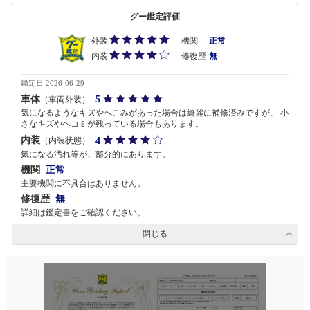
グー鑑定評価
外装
機関
正常
内装
修復歴
無
鑑定日 2026-06-29
車体
5
（車両外装）
気になるようなキズやへこみがあった場合は綺麗に補修済みですが、 小
さなキズやヘコミが残っている場合もあります。
内装
4
（内装状態）
気になる汚れ等が、部分的にあります。
機関
正常
主要機関に不具合はありません。
修復歴
無
詳細は鑑定書をご確認ください。
閉じる