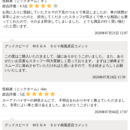
投稿者（ニックネーム）ギミ
総合評価：
4.3
点
お気に入りに登録していたクルマの下見のつもりで来店しましたが、車の状態が
非常によかったのと、担当してくださったスタッフが気さくで色々な相談にも乗
ってくれたので、そのまま即決してしまいました。 とても満足の行く買い物だ
ったと思います。
2026年07月21日 12:07
グッドスピード ＭＥＧＡ ＳＵＶ南風原店コメント
この度はご購入いただきまして、誠にありがとうございました。 また、あり
がたいお言葉もスタッフ一同大変嬉しく思っております。 まずはご納車まで
スムーズに進めさせていただければと思いますので、引き続きよろしくお願
いいたします。
2026年07月24日 11:59
投稿者（ニックネーム）shin
総合評価：
5
点
カーアドバイザーの神里さんにて、 不明点をわかりやすく教えていただきまし
た。 非常によい車と巡り会えました。ありがとうございます。
2026年07月04日 17:07
グッドスピード ＭＥＧＡ ＳＵＶ南風原店コメント