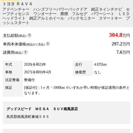
トヨタ ＲＡＶ４
アドベンチャー ハンズフリーパワーバックドア 純正９インチナビ セ
ーフティセンス ワンオーナー 禁煙 フルセグ パワーシート ＬＥＤ
ヘッドライト 純正アルミホイール バックモニター スマートキー プ
ッシュスタート
304.8
支払総額
万円
(税込)
297.2
車両本体価格
万円
(税込)(リ済込)
7.6
諸費用
万円
(税込)
年式
2020(令和2)年
走行
4.8万km
車検
2027(令和9)年4月
修復歴
なし
法定整備
整備付
保証
[保証付]：1ヶ月・1000km ※いずれか早い時期が保証適用の条件と
なります。
グッドスピード ＭＥＧＡ ＳＵＶ南風原店
島尻郡南風原町兼城５９５