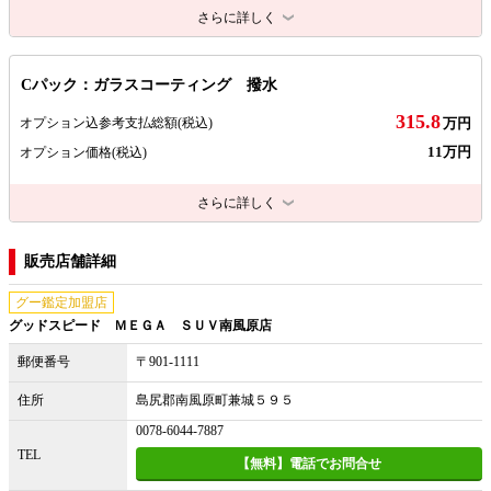
さらに詳しく
Cパック：ガラスコーティング 撥水
315.8
オプション込参考支払総額
(税込)
万円
11万円
オプション価格
(税込)
さらに詳しく
販売店舗詳細
グー鑑定加盟店
グッドスピード ＭＥＧＡ ＳＵＶ南風原店
郵便番号
〒901-1111
住所
島尻郡南風原町兼城５９５
0078-6044-7887
TEL
【無料】電話でお問合せ