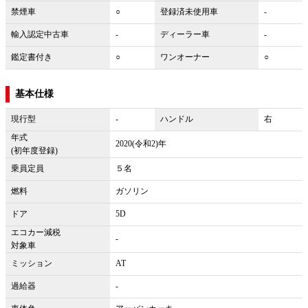
禁煙車
○
登録済未使用車
-
輸入認定中古車
-
ディーラー車
-
鑑定書付き
○
ワンオーナー
○
基本仕様
現行型
-
ハンドル
右
年式
2020(令和2)年
(初年度登録)
乗員定員
５名
燃料
ガソリン
ドア
5D
エコカー減税
-
対象車
ミッション
AT
過給器
-