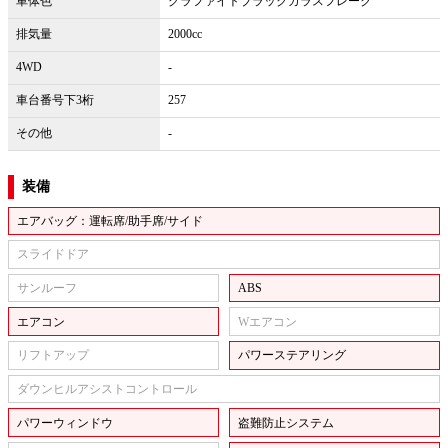
車体色
グラファイトブラックガラスフレーク
排気量
2000cc
4WD
-
車台番号下3桁
257
その他
-
装備
エアバッグ：運転席/助手席/サイド
スライドドア
サンルーフ
ABS
エアコン
Wエアコン
リフトアップ
パワーステアリング
ダウンヒルアシストコントロール
パワーウィンドウ
盗難防止システム