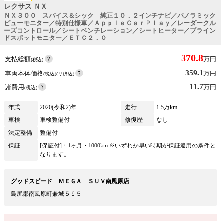
レクサス ＮＸ
ＮＸ３００ スパイス＆シック 純正１０．２インチナビ／パノラミック
ビューモニター／特別仕様車／ＡｐｐｌｅＣａｒＰｌａｙ／レーダークル
ーズコントロール／シートベンチレーション／シートヒーター／ブライン
ドスポットモニター／ＥＴＣ２．０
370.8
支払総額
万円
(税込)
359.1
車両本体価格
万円
(税込)(リ済込)
11.7
諸費用
万円
(税込)
年式
2020(令和2)年
走行
1.5万km
車検
車検整備付
修復歴
なし
法定整備
整備付
保証
[保証付]：1ヶ月・1000km ※いずれか早い時期が保証適用の条件と
なります。
グッドスピード ＭＥＧＡ ＳＵＶ南風原店
島尻郡南風原町兼城５９５