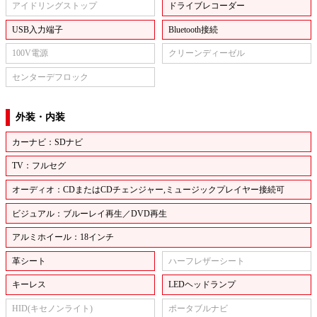
アイドリングストップ
ドライブレコーダー
USB入力端子
Bluetooth接続
100V電源
クリーンディーゼル
センターデフロック
外装・内装
カーナビ：SDナビ
TV：フルセグ
オーディオ：CDまたはCDチェンジャー,ミュージックプレイヤー接続可
ビジュアル：ブルーレイ再生／DVD再生
アルミホイール：18インチ
革シート
ハーフレザーシート
キーレス
LEDヘッドランプ
HID(キセノンライト)
ポータブルナビ