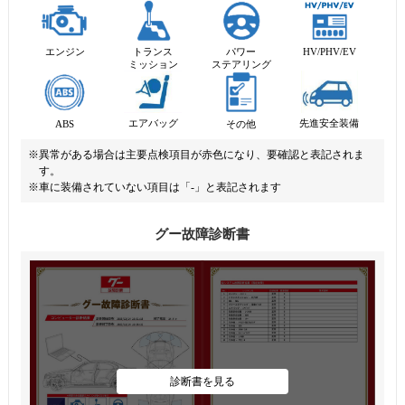
エンジン
トランス
パワー
HV/PHV/EV
ミッション
ステアリング
先進安全装備
エアバッグ
ABS
その他
※異常がある場合は主要点検項目が赤色になり、要確認と表記されま
す。
※車に装備されていない項目は「-」と表記されます
グー故障診断書
診断書を見る