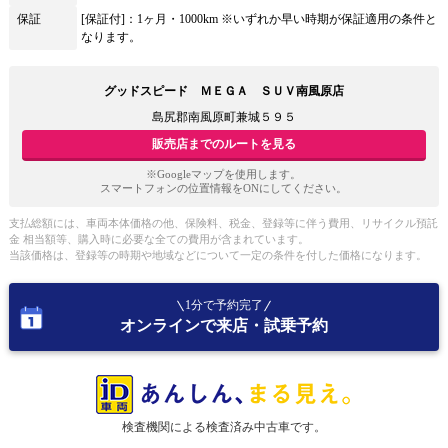
保証
[保証付]：1ヶ月・1000km ※いずれか早い時期が保証適用の条件と
なります。
グッドスピード ＭＥＧＡ ＳＵＶ南風原店
島尻郡南風原町兼城５９５
販売店までのルートを見る
※Googleマップを使用します。
スマートフォンの位置情報をONにしてください。
支払総額には、車両本体価格の他、保険料、税金、登録等に伴う費用、リサイクル預託
金 相当額等、購入時に必要な全ての費用が含まれています。
当該価格は、登録等の時期や地域などについて一定の条件を付した価格になります。
1分で予約完了
オンラインで来店・試乗予約
検査機関による検査済み中古車です。