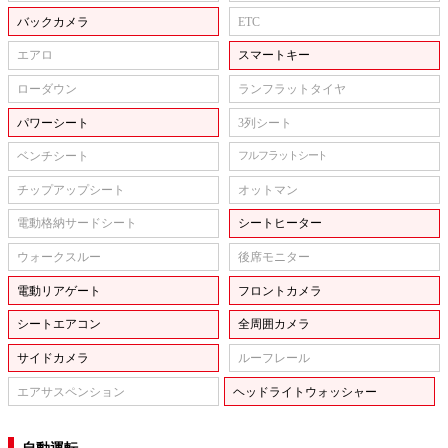
バックカメラ
ETC
エアロ
スマートキー
ローダウン
ランフラットタイヤ
パワーシート
3列シート
ベンチシート
フルフラットシート
チップアップシート
オットマン
電動格納サードシート
シートヒーター
ウォークスルー
後席モニター
電動リアゲート
フロントカメラ
シートエアコン
全周囲カメラ
サイドカメラ
ルーフレール
エアサスペンション
ヘッドライトウォッシャー