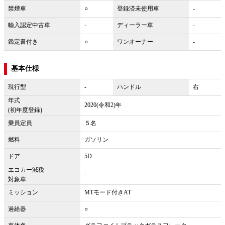
禁煙車
○
登録済未使用車
-
輸入認定中古車
-
ディーラー車
-
鑑定書付き
○
ワンオーナー
-
基本仕様
現行型
-
ハンドル
右
年式
2020(令和2)年
(初年度登録)
乗員定員
５名
燃料
ガソリン
ドア
5D
エコカー減税
-
対象車
ミッション
MTモード付きAT
過給器
○