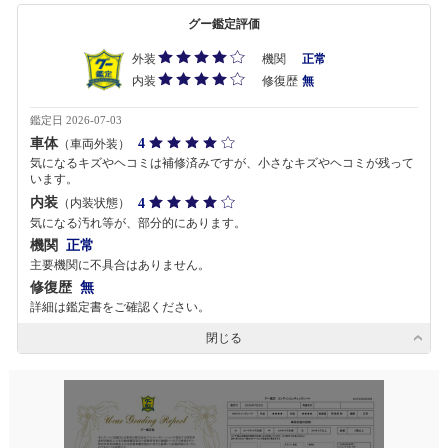
グー鑑定評価
外装
機関
正常
内装
修復歴
無
鑑定日 2026-07-03
車体
4
（車両外装）
気になるキズやヘコミは補修済みですが、小さなキズやヘコミが残って
います。
内装
4
（内装状態）
気になる汚れ等が、部分的にあります。
機関
正常
主要機関に不具合はありません。
修復歴
無
詳細は鑑定書をご確認ください。
閉じる