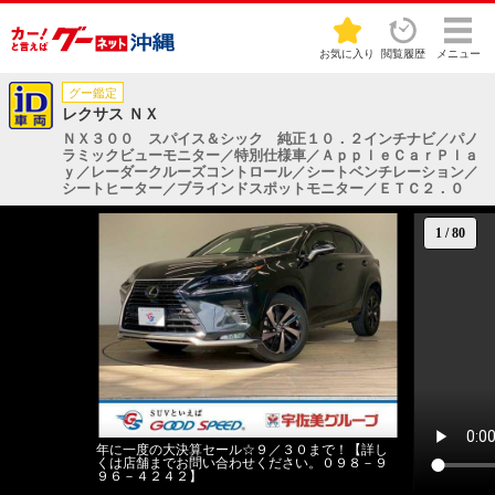
お気に入り
閲覧履歴
メニュー
グー鑑定
レクサス ＮＸ
ＮＸ３００ スパイス＆シック 純正１０．２インチナビ／パノ
ラミックビューモニター／特別仕様車／ＡｐｐｌｅＣａｒＰｌａ
ｙ／レーダークルーズコントロール／シートベンチレーション／
シートヒーター／ブラインドスポットモニター／ＥＴＣ２．０
1
/
80
年に一度の大決算セール☆９／３０まで！【詳し
くは店舗までお問い合わせください。０９８－９
９６－４２４２】