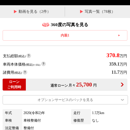
動画を見る（2件）
写真一覧（78枚）
360度の写真を見る
内装1
370.8
支払総額
万円
(税込)
359.1
車両本体価格
万円
(税込)
(リ済込)
11.7
諸費用
万円
(税込)
ローン
25,700
月々
円
通常ローン
ご利用時
オプションサービスのパックを見る
年式
2020(令和2)年
走行
1.5万km
車検
車検整備付
修復歴
なし
法定整備
整備付