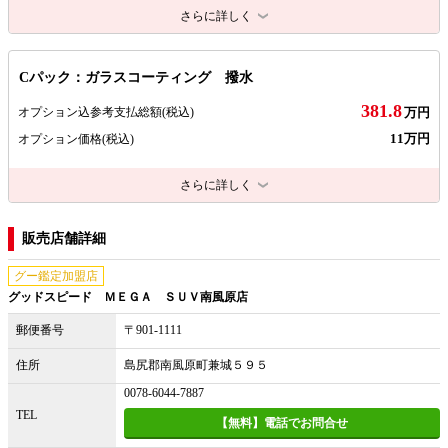
さらに詳しく
Cパック：ガラスコーティング 撥水
381.8
オプション込参考支払総額
(税込)
万円
11万円
オプション価格
(税込)
さらに詳しく
販売店舗詳細
グー鑑定加盟店
グッドスピード ＭＥＧＡ ＳＵＶ南風原店
郵便番号
〒901-1111
住所
島尻郡南風原町兼城５９５
0078-6044-7887
TEL
【無料】電話でお問合せ