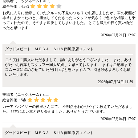
投稿者（ニックネーム）ギミ
総合評価：
4.3
点
お気に入りに登録していたクルマの下見のつもりで来店しましたが、車の状態が
非常によかったのと、担当してくださったスタッフが気さくで色々な相談にも乗
ってくれたので、そのまま即決してしまいました。 とても満足の行く買い物だ
ったと思います。
2026年07月21日 12:07
グッドスピード ＭＥＧＡ ＳＵＶ南風原店コメント
この度はご購入いただきまして、誠にありがとうございました。 また、あり
がたいお言葉もスタッフ一同大変嬉しく思っております。 まずはご納車まで
スムーズに進めさせていただければと思いますので、引き続きよろしくお願
いいたします。
2026年07月24日 11:59
投稿者（ニックネーム）shin
総合評価：
5
点
カーアドバイザーの神里さんにて、 不明点をわかりやすく教えていただきまし
た。 非常によい車と巡り会えました。ありがとうございます。
2026年07月04日 17:07
グッドスピード ＭＥＧＡ ＳＵＶ南風原店コメント