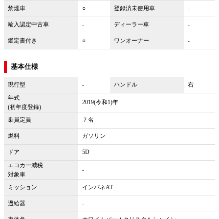
禁煙車
○
登録済未使用車
-
輸入認定中古車
-
ディーラー車
-
鑑定書付き
○
ワンオーナー
-
基本仕様
現行型
-
ハンドル
右
年式
2019(令和1)年
(初年度登録)
乗員定員
７名
燃料
ガソリン
ドア
5D
エコカー減税
-
対象車
ミッション
インパネAT
過給器
-