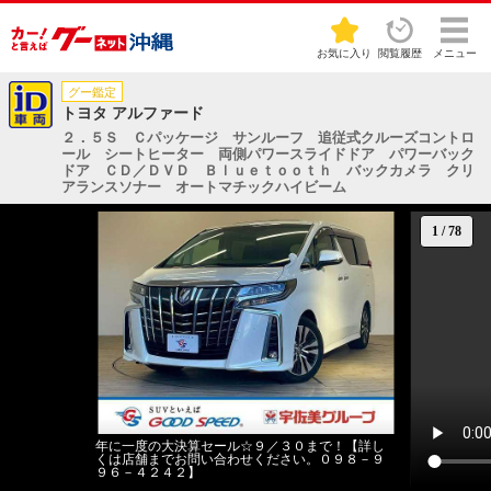
お気に入り
閲覧履歴
メニュー
グー鑑定
トヨタ アルファード
２．５Ｓ Ｃパッケージ サンルーフ 追従式クルーズコントロ
ール シートヒーター 両側パワースライドドア パワーバック
ドア ＣＤ／ＤＶＤ Ｂｌｕｅｔｏｏｔｈ バックカメラ クリ
アランスソナー オートマチックハイビーム
1
/
78
年に一度の大決算セール☆９／３０まで！【詳し
くは店舗までお問い合わせください。０９８－９
９６－４２４２】