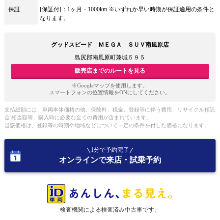
保証
[保証付]：1ヶ月・1000km ※いずれか早い時期が保証適用の条件と
なります。
グッドスピード ＭＥＧＡ ＳＵＶ南風原店
島尻郡南風原町兼城５９５
販売店までのルートを見る
※Googleマップを使用します。
スマートフォンの位置情報をONにしてください。
支払総額には、車両本体価格の他、保険料、税金、登録等に伴う費用、リサイクル預託
金 相当額等、購入時に必要な全ての費用が含まれています。
当該価格は、登録等の時期や地域などについて一定の条件を付した価格になります。
1分で予約完了
オンラインで来店・試乗予約
検査機関による検査済み中古車です。