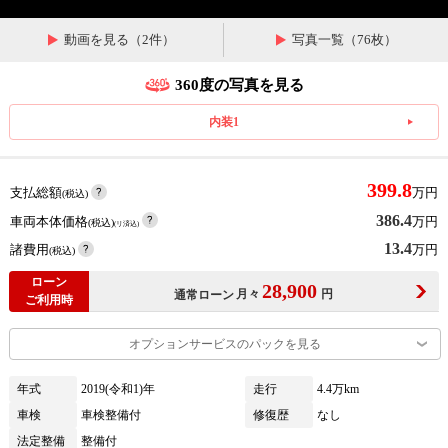
動画を見る（2件）
写真一覧（76枚）
360度の写真を見る
内装1
399.8
支払総額
万円
(税込)
386.4
車両本体価格
万円
(税込)
(リ済込)
13.4
諸費用
万円
(税込)
ローン
28,900
月々
円
通常ローン
ご利用時
オプションサービスのパックを見る
年式
2019(令和1)年
走行
4.4万km
車検
車検整備付
修復歴
なし
法定整備
整備付