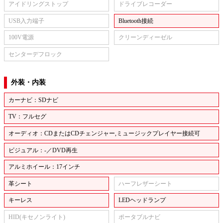
アイドリングストップ
ドライブレコーダー
USB入力端子
Bluetooth接続
100V電源
クリーンディーゼル
センターデフロック
外装・内装
カーナビ：SDナビ
TV：フルセグ
オーディオ：CDまたはCDチェンジャー,ミュージックプレイヤー接続可
ビジュアル：-／DVD再生
アルミホイール：17インチ
革シート
ハーフレザーシート
キーレス
LEDヘッドランプ
HID(キセノンライト)
ポータブルナビ