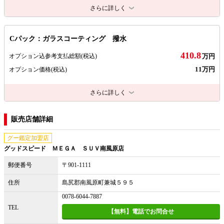
さらに詳しく
Cパック：ガラスコーティング 撥水
410.8
オプション込参考支払総額
(税込)
万円
11万円
オプション価格
(税込)
さらに詳しく
販売店舗詳細
グー鑑定加盟店
グッドスピード ＭＥＧＡ ＳＵＶ南風原店
郵便番号
〒901-1111
住所
島尻郡南風原町兼城５９５
0078-6044-7887
TEL
【無料】電話でお問合せ