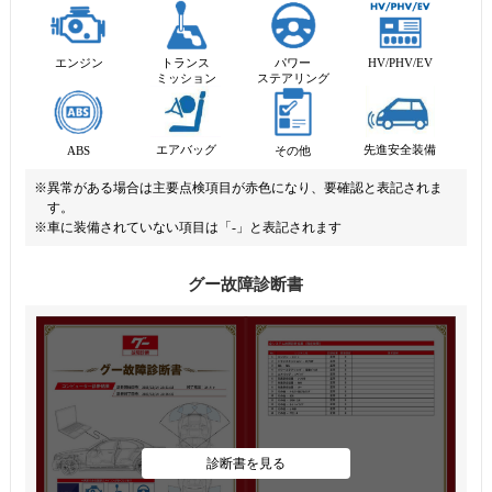
エンジン
トランス
パワー
HV/PHV/EV
ミッション
ステアリング
先進安全装備
エアバッグ
ABS
その他
※異常がある場合は主要点検項目が赤色になり、要確認と表記されま
す。
※車に装備されていない項目は「-」と表記されます
グー故障診断書
診断書を見る