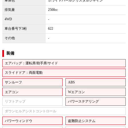
車体色
ホワイトパールクリスタルシャイン
排気量
2500cc
4WD
-
車台番号下3桁
622
その他
-
装備
エアバッグ：運転席/助手席/サイド
スライドドア：両面電動
サンルーフ
ABS
エアコン
Wエアコン
リフトアップ
パワーステアリング
ダウンヒルアシストコントロール
パワーウィンドウ
盗難防止システム