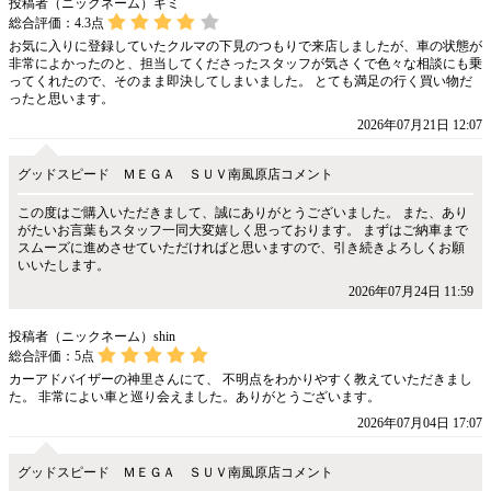
投稿者（ニックネーム）ギミ
総合評価：
4.3
点
お気に入りに登録していたクルマの下見のつもりで来店しましたが、車の状態が
非常によかったのと、担当してくださったスタッフが気さくで色々な相談にも乗
ってくれたので、そのまま即決してしまいました。 とても満足の行く買い物だ
ったと思います。
2026年07月21日 12:07
グッドスピード ＭＥＧＡ ＳＵＶ南風原店コメント
この度はご購入いただきまして、誠にありがとうございました。 また、あり
がたいお言葉もスタッフ一同大変嬉しく思っております。 まずはご納車まで
スムーズに進めさせていただければと思いますので、引き続きよろしくお願
いいたします。
2026年07月24日 11:59
投稿者（ニックネーム）shin
総合評価：
5
点
カーアドバイザーの神里さんにて、 不明点をわかりやすく教えていただきまし
た。 非常によい車と巡り会えました。ありがとうございます。
2026年07月04日 17:07
グッドスピード ＭＥＧＡ ＳＵＶ南風原店コメント