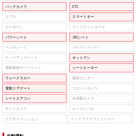
バックカメラ
ETC
エアロ
スマートキー
ローダウン
ランフラットタイヤ
パワーシート
3列シート
ベンチシート
フルフラットシート
チップアップシート
オットマン
電動格納サードシート
シートヒーター
ウォークスルー
後席モニター
電動リアゲート
フロントカメラ
シートエアコン
全周囲カメラ
サイドカメラ
ルーフレール
エアサスペンション
ヘッドライトウォッシャー