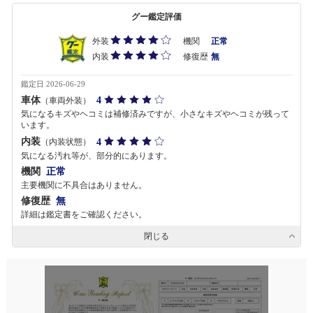
グー鑑定評価
外装
機関
正常
内装
修復歴
無
鑑定日 2026-06-29
車体
4
（車両外装）
気になるキズやヘコミは補修済みですが、小さなキズやヘコミが残って
います。
内装
4
（内装状態）
気になる汚れ等が、部分的にあります。
機関
正常
主要機関に不具合はありません。
修復歴
無
詳細は鑑定書をご確認ください。
閉じる