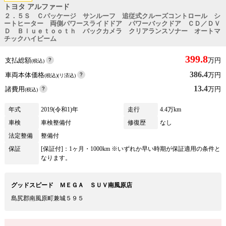
トヨタ アルファード
２．５Ｓ Ｃパッケージ サンルーフ 追従式クルーズコントロール シ
ートヒーター 両側パワースライドドア パワーバックドア ＣＤ／ＤＶ
Ｄ Ｂｌｕｅｔｏｏｔｈ バックカメラ クリアランスソナー オートマ
チックハイビーム
399.8
支払総額
万円
(税込)
386.4
車両本体価格
万円
(税込)(リ済込)
13.4
諸費用
万円
(税込)
年式
2019(令和1)年
走行
4.4万km
車検
車検整備付
修復歴
なし
法定整備
整備付
保証
[保証付]：1ヶ月・1000km ※いずれか早い時期が保証適用の条件と
なります。
グッドスピード ＭＥＧＡ ＳＵＶ南風原店
島尻郡南風原町兼城５９５