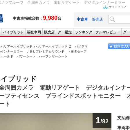
パノラマルーフ 全周囲カメラ 電動リアゲート デジタルインナーミラー Ｊ
サイトマップ
9,980
中古車掲載台数：
台
中古車
｜
販売店
ハイブリッド
福祉車両
販売店
グー鑑定
ランキング
クルマレビュー
グー
ハリアーハイブリッド
ハリアーハイブリッド Ｚ パノラマ
ルインナーミラー ＪＢＬプレミアムサウンド トヨタセーフ
トホールド パワーシート ハーフレザーシート
ハイブリッド
全周囲カメラ 電動リアゲート デジタルインナ
ーフティセンス ブラインドスポットモニター 
ート
1
支払総
/82
車両本