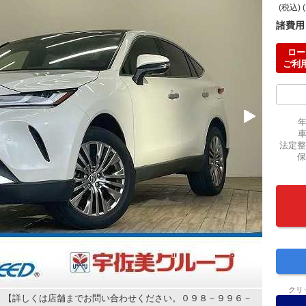
(税込) 
諸費用
ロー
ご利
法定整
保
クリ
 【詳しくは店舗までお問い合わせください。０９８－９９６－