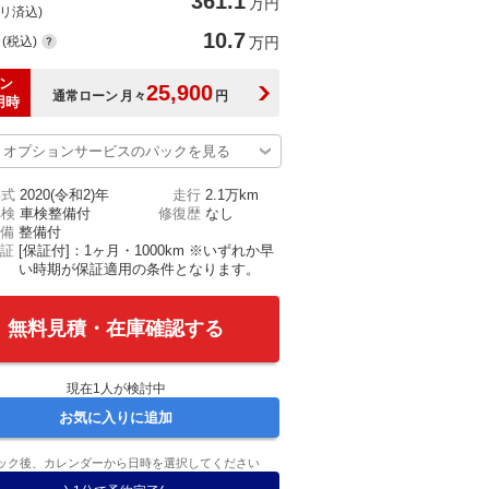
361.1
万円
(リ済込)
10.7
(税込)
万円
ン
25,900
通常ローン
月々
円
用時
オプションサービスのパックを見る
年式
2020(令和2)年
走行
2.1万km
車検
車検整備付
修復歴
なし
備
整備付
証
[保証付]：1ヶ月・1000km ※いずれか早
い時期が保証適用の条件となります。
無料見積・在庫確認する
現在
1
人が検討中
お気に入りに追加
ック後、カレンダーから日時を選択してください