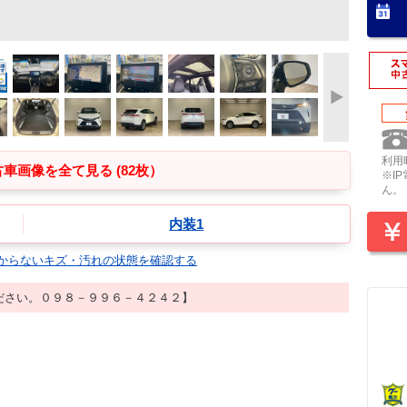
利用時
車画像を全て見る (82枚）
※I
ん。
内装1
からないキズ・汚れの状態を確認する
ださい。０９８－９９６－４２４２】