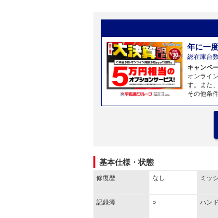
年に一
総在庫台
キャンペーン
オンライ
す。また
その他条
基本仕様・状態
修復歴
なし
ミッ
記録簿
○
ハン