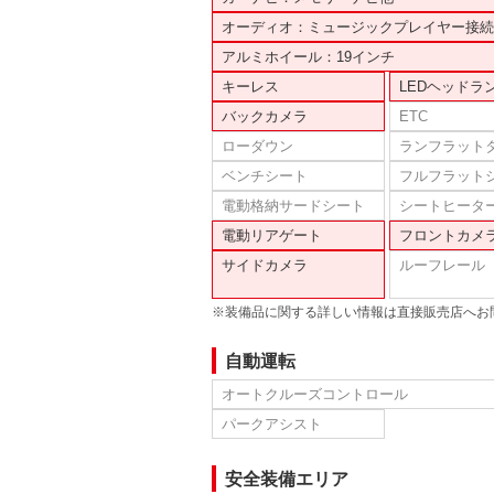
オーディオ：ミュージックプレイヤー接続
アルミホイール：19インチ
キーレス
LEDヘッドラ
バックカメラ
ETC
ローダウン
ランフラット
ベンチシート
フルフラット
電動格納サードシート
シートヒータ
電動リアゲート
フロントカメ
サイドカメラ
ルーフレール
※装備品に関する詳しい情報は直接販売店へお
自動運転
オートクルーズコントロール
パークアシスト
安全装備エリア