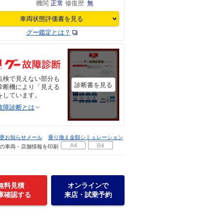
機関
正常
修復歴
無
車両状態評価書を見る
グー鑑定とは？
点検で見えない部分も
診断書を見る
診断機により「見える
をしています。
故障診断とは
更お知らせメール
乗り換え金額シミュレーション
の車両・店舗情報を印刷
無料見積
オンラインで
庫確認する
来店・試乗予約