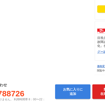
目視
故障
化」
グー
価格変
閲覧中
わせ
お気に入りに
788726
追加
在
ません。 利用時間帯 8：00〜22：