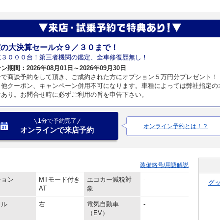
度の大決算セール☆９／３０まで！
数３０００台！第三者機関の鑑定、全車修復歴無し！
期間：2026年08月01日～2026年09月30日
ンで商談予約をして頂き、ご成約された方にオプション５万円分プレゼント！
、他クーポン、キャンペーン併用不可になります。車種によっては弊社指定の
件あり。お問合せ時に必ずご利用の旨を申告下さい。
1分で予約完了
オンライン予約とは！？
オンラインで来店予約
装備略号/用語解説
ション
MTモード付き
エコカー減税対
-
グ
AT
象
ドル
右
電気自動車
-
（EV）