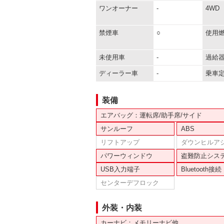
ワンオーナー
-
4WD
禁煙車
○
使用
未使用車
-
過給
ディーラー車
-
乗車
装備
エアバッグ：運転席/助手席/サイド
サンルーフ
ABS
リフトアップ
ダウンヒルア
パワーウィンドウ
盗難防止シス
USB入力端子
Bluetooth接続
センターデフロック
外装・内装
カーナビ：メモリーナビ他