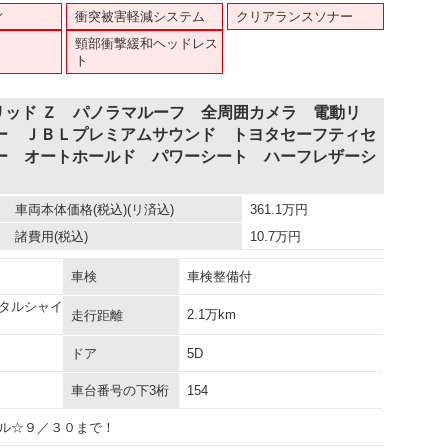
ィ
衝突被害軽減システム
クリアランスソナー
頸部衝撃緩和ヘッドレス
ト
リッド Ｚ パノラマルーフ 全周囲カメラ 電動リ
ー ＪＢＬプレミアムサウンド トヨタセーフティセ
ー オートホールド パワーシート ハーフレザーシ
車両本体価格
(税込)(リ済込)
361.1
万円
諸費用
(税込)
10.7
万円
車検
車検整備付
タルシャイ
2.1万km
走行距離
ドア
5D
車台番号の下3桁
154
ル☆９／３０まで！