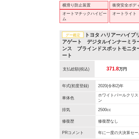
横滑り防止装置
衝突安全ボデ
オートマチックハイビー
オートライト
ム
トヨタ ハリアーハイブ
グー鑑定
アゲート デジタルインナーミラ
ンス ブラインドスポットモニタ
ート
371.8
支払総額
(税込)
万円
年式(初度登録)
2020(令和2)年
ホワイトパールクリス
車体色
ン
排気
2500cc
修復歴
修復歴なし
PRコメント
年に一度の大決算セー