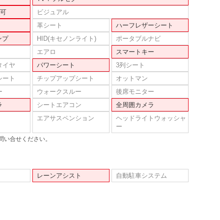
可
ビジュアル
革シート
ハーフレザーシート
ンプ
HID(キセノンライト)
ポータブルナビ
エアロ
スマートキー
タイヤ
パワーシート
3列シート
シート
チップアップシート
オットマン
ー
ウォークスルー
後席モニター
ラ
シートエアコン
全周囲カメラ
エアサスペンション
ヘッドライトウォッシャ
ー
問い合せください。
レーンアシスト
自動駐車システム