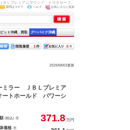
ＢＬプレミアムサウンド トヨタセーフ...
質問はコチラ
ヘルプ
お気に入りに追加
ピット沖縄
買取
グーバイク沖縄
1
0
2026/08/03更新
ーミラー ＪＢＬプレミア
オートホールド パワーシ
371.8
額
(税込)
万円
体価格