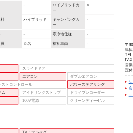
-
ハイブリッドカ
○
ー
燃料
ハイブリッド
キャンピングカ
-
ー
器
-
寒冷地仕様
-
定員
５名
福祉車両
-
〒90
島尻
TEL 
FAX 
営業時
スライドドア
定休
エアコン
ダブルエアコン
シ
シストコントロール
パワーステアリング
店
テム
アイドリングストップ
ドライブレコーダー
ユ
100V電源
クリーンディーゼル
TV：フルセグ