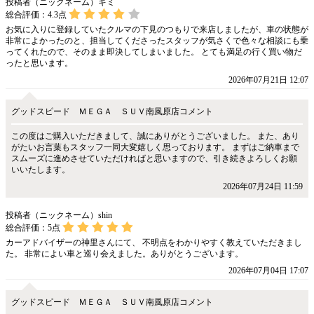
投稿者（ニックネーム）ギミ
総合評価：
4.3
点
お気に入りに登録していたクルマの下見のつもりで来店しましたが、車の状態が
非常によかったのと、担当してくださったスタッフが気さくで色々な相談にも乗
ってくれたので、そのまま即決してしまいました。 とても満足の行く買い物だ
ったと思います。
2026年07月21日 12:07
グッドスピード ＭＥＧＡ ＳＵＶ南風原店コメント
この度はご購入いただきまして、誠にありがとうございました。 また、あり
がたいお言葉もスタッフ一同大変嬉しく思っております。 まずはご納車まで
スムーズに進めさせていただければと思いますので、引き続きよろしくお願
いいたします。
2026年07月24日 11:59
投稿者（ニックネーム）shin
総合評価：
5
点
カーアドバイザーの神里さんにて、 不明点をわかりやすく教えていただきまし
た。 非常によい車と巡り会えました。ありがとうございます。
2026年07月04日 17:07
グッドスピード ＭＥＧＡ ＳＵＶ南風原店コメント