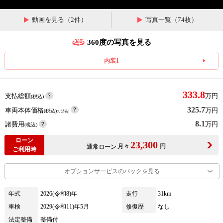
動画を見る（2件）
写真一覧（74枚）
360度の写真を見る
内装1
333.8
支払総額
万円
(税込)
325.7
車両本体価格
万円
(税込)
(リ済込)
8.1
諸費用
万円
(税込)
ローン
23,300
月々
円
通常ローン
ご利用時
オプションサービスのパックを見る
年式
2026(令和8)年
走行
31km
車検
2029(令和11)年5月
修復歴
なし
法定整備
整備付