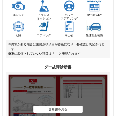
エンジン
トランス
パワー
HV/PHV/EV
ミッション
ステアリング
先進安全装備
エアバッグ
ABS
その他
※異常がある場合は主要点検項目が赤色になり、要確認と表記されま
す。
※車に装備されていない項目は「-」と表記されます
グー故障診断書
診断書を見る