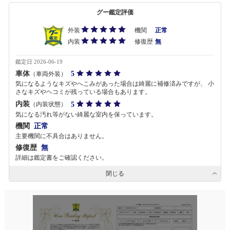
グー鑑定評価
外装
機関
正常
内装
修復歴
無
鑑定日 2026-06-19
車体
5
（車両外装）
気になるようなキズやへこみがあった場合は綺麗に補修済みですが、 小
さなキズやヘコミが残っている場合もあります。
内装
5
（内装状態）
気になる汚れ等がない綺麗な室内を保っています。
機関
正常
主要機関に不具合はありません。
修復歴
無
詳細は鑑定書をご確認ください。
閉じる