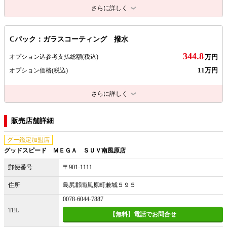
さらに詳しく
Cパック：ガラスコーティング 撥水
344.8
オプション込参考支払総額
(税込)
万円
11万円
オプション価格
(税込)
さらに詳しく
販売店舗詳細
グー鑑定加盟店
グッドスピード ＭＥＧＡ ＳＵＶ南風原店
郵便番号
〒901-1111
住所
島尻郡南風原町兼城５９５
0078-6044-7887
TEL
【無料】電話でお問合せ