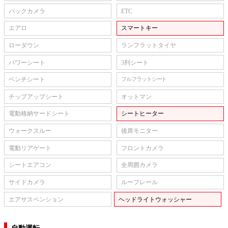
バックカメラ
ETC
エアロ
スマートキー
ローダウン
ランフラットタイヤ
パワーシート
3列シート
ベンチシート
フルフラットシート
チップアップシート
オットマン
電動格納サードシート
シートヒーター
ウォークスルー
後席モニター
電動リアゲート
フロントカメラ
シートエアコン
全周囲カメラ
サイドカメラ
ルーフレール
エアサスペンション
ヘッドライトウォッシャー