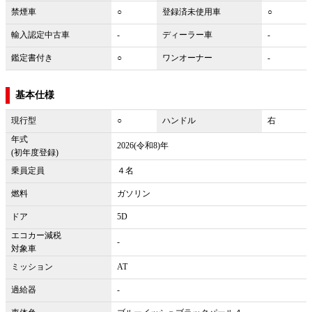
禁煙車
○
登録済未使用車
○
輸入認定中古車
-
ディーラー車
-
鑑定書付き
○
ワンオーナー
-
基本仕様
現行型
○
ハンドル
右
年式
2026(令和8)年
(初年度登録)
乗員定員
４名
燃料
ガソリン
ドア
5D
エコカー減税
-
対象車
ミッション
AT
過給器
-