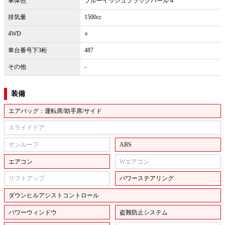
車体色
ブルーイッシュブラックパール４
排気量
1500cc
4WD
○
車台番号下3桁
487
その他
-
装備
エアバッグ：運転席/助手席/サイド
スライドドア
サンルーフ
ABS
エアコン
Wエアコン
リフトアップ
パワーステアリング
ダウンヒルアシストコントロール
パワーウィンドウ
盗難防止システム