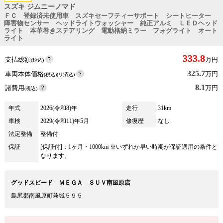
スズキ ジムニーノマド
ＦＣ 登録済未使用車 スズキセーフティーサポート シートヒーター
障害物センサー ヘッドライトウォッシャー 純正アルミ ＬＥＤヘッド
ライト 本革巻きステアリング 電動格納ミラー フォグライト オート
ライト
333.8
支払総額
万円
(税込)
325.7
車両本体価格
万円
(税込)(リ済込)
8.1
諸費用
万円
(税込)
年式
2026(令和8)年
走行
31km
車検
2029(令和11)年5月
修復歴
なし
法定整備
整備付
保証
[保証付]：1ヶ月・1000km ※いずれか早い時期が保証適用の条件と
なります。
グッドスピード ＭＥＧＡ ＳＵＶ南風原店
島尻郡南風原町兼城５９５