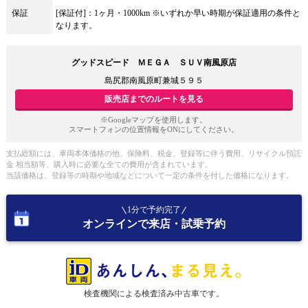
保証
[保証付]：1ヶ月・1000km ※いずれか早い時期が保証適用の条件と
なります。
グッドスピード ＭＥＧＡ ＳＵＶ南風原店
島尻郡南風原町兼城５９５
販売店までのルートを見る
※Googleマップを使用します。
スマートフォンの位置情報をONにしてください。
支払総額には、車両本体価格の他、保険料、税金、登録等に伴う費用、リサイクル預託
金 相当額等、購入時に必要な全ての費用が含まれています。
当該価格は、登録等の時期や地域などについて一定の条件を付した価格になります。
1分で予約完了
オンラインで来店・試乗予約
検査機関による検査済み中古車です。