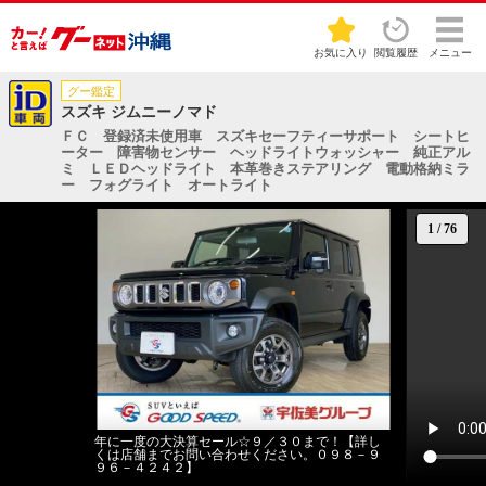
お気に入り
閲覧履歴
メニュー
グー鑑定
スズキ ジムニーノマド
ＦＣ 登録済未使用車 スズキセーフティーサポート シートヒ
ーター 障害物センサー ヘッドライトウォッシャー 純正アル
ミ ＬＥＤヘッドライト 本革巻きステアリング 電動格納ミラ
ー フォグライト オートライト
1
/
76
年に一度の大決算セール☆９／３０まで！【詳し
くは店舗までお問い合わせください。０９８－９
９６－４２４２】