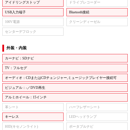
アイドリングストップ
ドライブレコーダー
USB入力端子
Bluetooth接続
100V電源
クリーンディーゼル
センターデフロック
外装・内装
カーナビ：SDナビ
TV：フルセグ
オーディオ：CDまたはCDチェンジャー,ミュージックプレイヤー接続可
ビジュアル：-／DVD再生
アルミホイール：15インチ
革シート
ハーフレザーシート
キーレス
LEDヘッドランプ
HID(キセノンライト)
ポータブルナビ