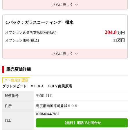
さらに詳しく
Cパック：ガラスコーティング 撥水
204.8
オプション込参考支払総額
(税込)
万円
11万円
オプション価格
(税込)
さらに詳しく
販売店舗詳細
グー鑑定加盟店
グッドスピード ＭＥＧＡ ＳＵＶ南風原店
郵便番号
〒901-1111
住所
島尻郡南風原町兼城５９５
0078-6044-7887
TEL
【無料】電話でお問合せ