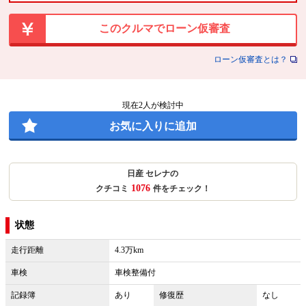
このクルマでローン仮審査
ローン仮審査とは？
現在
2
人が検討中
お気に入りに追加
日産 セレナの
1076
クチコミ
件をチェック！
状態
走行距離
4.3万km
車検
車検整備付
記録簿
あり
修復歴
なし