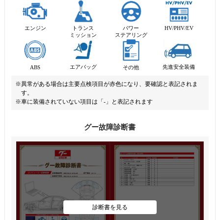
エンジン
トランス
パワー
HV/PHV/EV
ミッション
ステアリング
先進安全装備
エアバッグ
ABS
その他
※異常がある場合は主要点検項目が赤色になり、要確認と表記されま
す。
※車に装備されていない項目は「-」と表記されます
グー故障診断書
診断書を見る