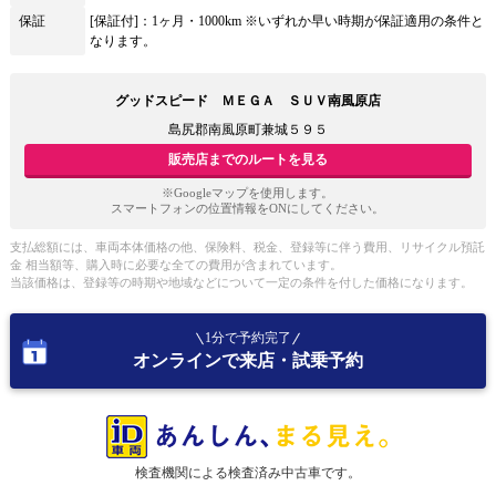
保証
[保証付]：1ヶ月・1000km ※いずれか早い時期が保証適用の条件と
なります。
グッドスピード ＭＥＧＡ ＳＵＶ南風原店
島尻郡南風原町兼城５９５
販売店までのルートを見る
※Googleマップを使用します。
スマートフォンの位置情報をONにしてください。
支払総額には、車両本体価格の他、保険料、税金、登録等に伴う費用、リサイクル預託
金 相当額等、購入時に必要な全ての費用が含まれています。
当該価格は、登録等の時期や地域などについて一定の条件を付した価格になります。
1分で予約完了
オンラインで来店・試乗予約
検査機関による検査済み中古車です。