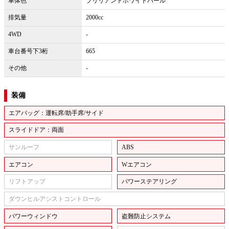
車体色
ブリリアントホワイトパール
排気量
2000cc
4WD
-
車台番号下3桁
665
その他
-
装備
エアバッグ：運転席/助手席/サイド
スライドドア：両面
サンルーフ
ABS
エアコン
Wエアコン
リフトアップ
パワーステアリング
ダウンヒルアシストコントロール
パワーウィンドウ
盗難防止システム