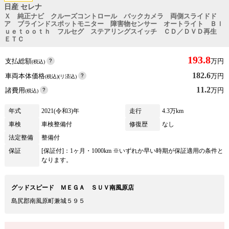
日産 セレナ
Ｘ 純正ナビ クルーズコントロール バックカメラ 両側スライドド
ア ブラインドスポットモニター 障害物センサー オートライト Ｂｌ
ｕｅｔｏｏｔｈ フルセグ ステアリングスイッチ ＣＤ／ＤＶＤ再生
ＥＴＣ
193.8
支払総額
万円
(税込)
182.6
車両本体価格
万円
(税込)(リ済込)
11.2
諸費用
万円
(税込)
年式
2021(令和3)年
走行
4.3万km
車検
車検整備付
修復歴
なし
法定整備
整備付
保証
[保証付]：1ヶ月・1000km ※いずれか早い時期が保証適用の条件と
なります。
グッドスピード ＭＥＧＡ ＳＵＶ南風原店
島尻郡南風原町兼城５９５