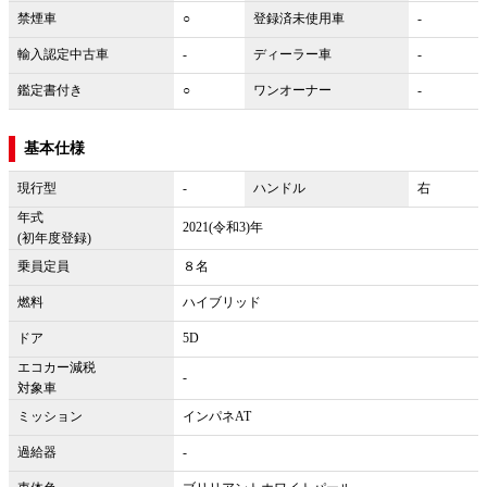
禁煙車
○
登録済未使用車
-
輸入認定中古車
-
ディーラー車
-
鑑定書付き
○
ワンオーナー
-
基本仕様
現行型
-
ハンドル
右
年式
2021(令和3)年
(初年度登録)
乗員定員
８名
燃料
ハイブリッド
ドア
5D
エコカー減税
-
対象車
ミッション
インパネAT
過給器
-