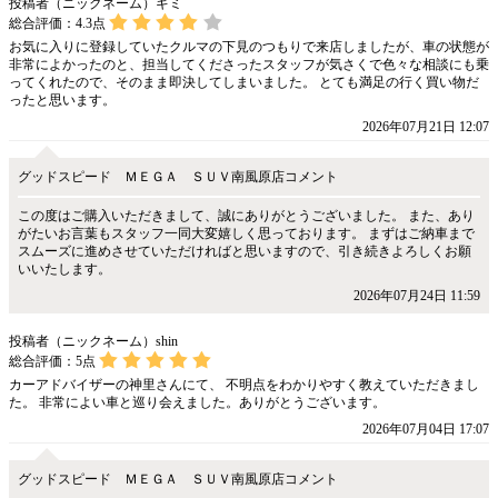
投稿者（ニックネーム）ギミ
総合評価：
4.3
点
お気に入りに登録していたクルマの下見のつもりで来店しましたが、車の状態が
非常によかったのと、担当してくださったスタッフが気さくで色々な相談にも乗
ってくれたので、そのまま即決してしまいました。 とても満足の行く買い物だ
ったと思います。
2026年07月21日 12:07
グッドスピード ＭＥＧＡ ＳＵＶ南風原店コメント
この度はご購入いただきまして、誠にありがとうございました。 また、あり
がたいお言葉もスタッフ一同大変嬉しく思っております。 まずはご納車まで
スムーズに進めさせていただければと思いますので、引き続きよろしくお願
いいたします。
2026年07月24日 11:59
投稿者（ニックネーム）shin
総合評価：
5
点
カーアドバイザーの神里さんにて、 不明点をわかりやすく教えていただきまし
た。 非常によい車と巡り会えました。ありがとうございます。
2026年07月04日 17:07
グッドスピード ＭＥＧＡ ＳＵＶ南風原店コメント