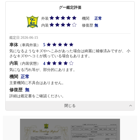
グー鑑定評価
外装
機関
正常
内装
修復歴
無
鑑定日 2026-06-15
車体
5
（車両外装）
気になるようなキズやへこみがあった場合は綺麗に補修済みですが、 小
さなキズやヘコミが残っている場合もあります。
内装
4
（内装状態）
気になる汚れ等が、部分的にあります。
機関
正常
主要機関に不具合はありません。
修復歴
無
詳細は鑑定書をご確認ください。
閉じる