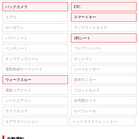
バックカメラ
ETC
エアロ
スマートキー
ローダウン
ランフラットタイヤ
パワーシート
3列シート
ベンチシート
フルフラットシート
チップアップシート
オットマン
電動格納サードシート
シートヒーター
ウォークスルー
後席モニター
電動リアゲート
フロントカメラ
シートエアコン
全周囲カメラ
サイドカメラ
ルーフレール
エアサスペンション
ヘッドライトウォッシャー