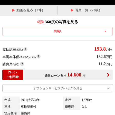
動画を見る（2件）
写真一覧（73枚）
360度の写真を見る
内装1
193.8
支払総額
万円
(税込)
182.6
車両本体価格
万円
(税込)
(リ済込)
11.2
諸費用
万円
(税込)
ローン
14,600
月々
円
通常ローン
ご利用時
オプションサービスのパックを見る
年式
2021(令和3)年
走行
4.3万km
車検
車検整備付
修復歴
なし
法定整備
整備付