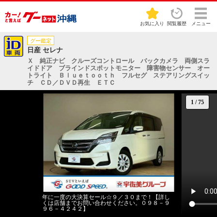
お気に入り
閲覧履歴
メニュー
グー鑑定
日産 セレナ
Ｘ 純正ナビ クルーズコントロール バックカメラ 両側スラ
イドドア ブラインドスポットモニター 障害物センサー オー
トライト Ｂｌｕｅｔｏｏｔｈ フルセグ ステアリングスイッ
チ ＣＤ／ＤＶＤ再生 ＥＴＣ
1
/
75
年に一度の大決算セール☆９／３０まで！【詳し
くは店舗までお問い合わせください。０９８－９
９６－４２４２】